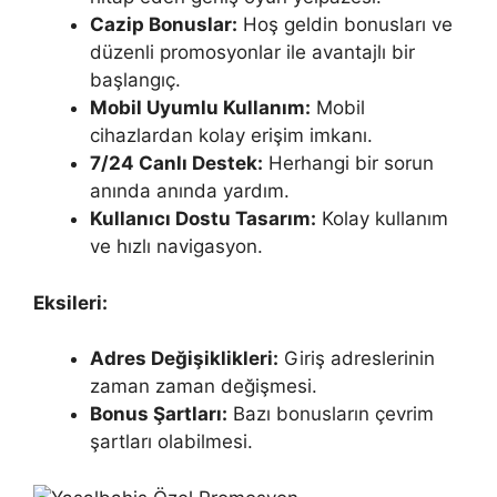
Cazip Bonuslar:
Hoş geldin bonusları ve
düzenli promosyonlar ile avantajlı bir
başlangıç.
Mobil Uyumlu Kullanım:
Mobil
cihazlardan kolay erişim imkanı.
7/24 Canlı Destek:
Herhangi bir sorun
anında anında yardım.
Kullanıcı Dostu Tasarım:
Kolay kullanım
ve hızlı navigasyon.
Eksileri:
Adres Değişiklikleri:
Giriş adreslerinin
zaman zaman değişmesi.
Bonus Şartları:
Bazı bonusların çevrim
şartları olabilmesi.