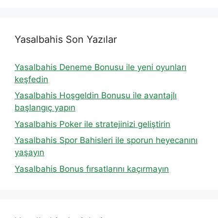
Yasalbahis Son Yazılar
Yasalbahis Deneme Bonusu ile yeni oyunları
keşfedin
Yasalbahis Hoşgeldin Bonusu ile avantajlı
başlangıç yapın
Yasalbahis Poker ile stratejinizi geliştirin
Yasalbahis Spor Bahisleri ile sporun heyecanını
yaşayın
Yasalbahis Bonus fırsatlarını kaçırmayın