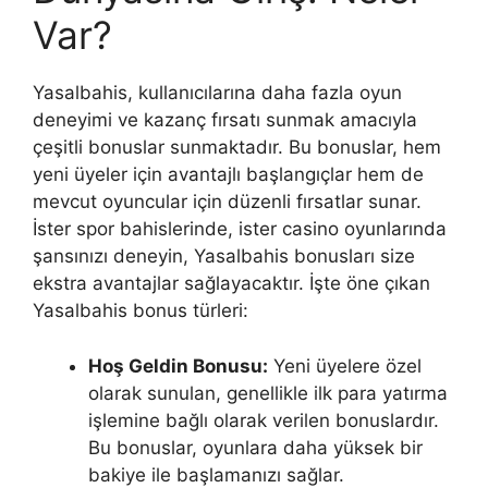
Var?
Yasalbahis, kullanıcılarına daha fazla oyun
deneyimi ve kazanç fırsatı sunmak amacıyla
çeşitli bonuslar sunmaktadır. Bu bonuslar, hem
yeni üyeler için avantajlı başlangıçlar hem de
mevcut oyuncular için düzenli fırsatlar sunar.
İster spor bahislerinde, ister casino oyunlarında
şansınızı deneyin, Yasalbahis bonusları size
ekstra avantajlar sağlayacaktır. İşte öne çıkan
Yasalbahis bonus türleri:
Hoş Geldin Bonusu:
Yeni üyelere özel
olarak sunulan, genellikle ilk para yatırma
işlemine bağlı olarak verilen bonuslardır.
Bu bonuslar, oyunlara daha yüksek bir
bakiye ile başlamanızı sağlar.