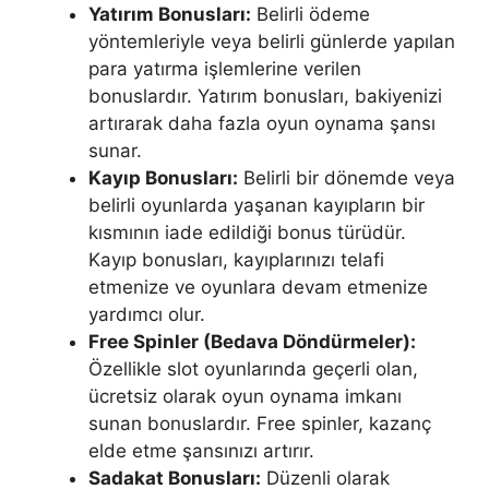
Yatırım Bonusları:
Belirli ödeme
yöntemleriyle veya belirli günlerde yapılan
para yatırma işlemlerine verilen
bonuslardır. Yatırım bonusları, bakiyenizi
artırarak daha fazla oyun oynama şansı
sunar.
Kayıp Bonusları:
Belirli bir dönemde veya
belirli oyunlarda yaşanan kayıpların bir
kısmının iade edildiği bonus türüdür.
Kayıp bonusları, kayıplarınızı telafi
etmenize ve oyunlara devam etmenize
yardımcı olur.
Free Spinler (Bedava Döndürmeler):
Özellikle slot oyunlarında geçerli olan,
ücretsiz olarak oyun oynama imkanı
sunan bonuslardır. Free spinler, kazanç
elde etme şansınızı artırır.
Sadakat Bonusları:
Düzenli olarak