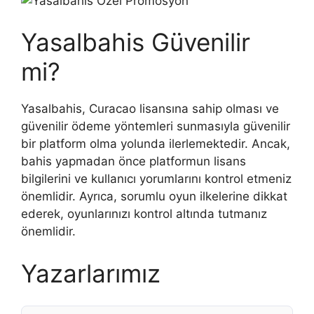
Yasalbahis Güvenilir
mi?
Yasalbahis, Curacao lisansına sahip olması ve
güvenilir ödeme yöntemleri sunmasıyla güvenilir
bir platform olma yolunda ilerlemektedir. Ancak,
bahis yapmadan önce platformun lisans
bilgilerini ve kullanıcı yorumlarını kontrol etmeniz
önemlidir. Ayrıca, sorumlu oyun ilkelerine dikkat
ederek, oyunlarınızı kontrol altında tutmanız
önemlidir.
Yazarlarımız