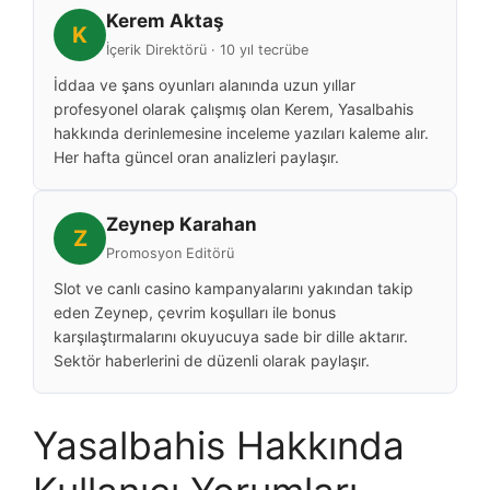
Kerem Aktaş
K
İçerik Direktörü · 10 yıl tecrübe
İddaa ve şans oyunları alanında uzun yıllar
profesyonel olarak çalışmış olan Kerem, Yasalbahis
hakkında derinlemesine inceleme yazıları kaleme alır.
Her hafta güncel oran analizleri paylaşır.
Zeynep Karahan
Z
Promosyon Editörü
Slot ve canlı casino kampanyalarını yakından takip
eden Zeynep, çevrim koşulları ile bonus
karşılaştırmalarını okuyucuya sade bir dille aktarır.
Sektör haberlerini de düzenli olarak paylaşır.
Yasalbahis Hakkında