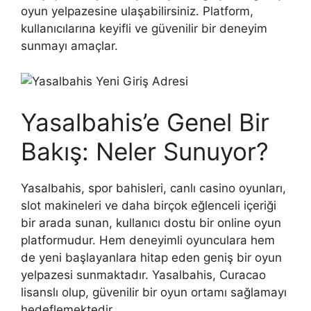
oyun yelpazesine ulaşabilirsiniz. Platform,
kullanıcılarına keyifli ve güvenilir bir deneyim
sunmayı amaçlar.
Yasalbahis’e Genel Bir
Bakış: Neler Sunuyor?
Yasalbahis, spor bahisleri, canlı casino oyunları,
slot makineleri ve daha birçok eğlenceli içeriği
bir arada sunan, kullanıcı dostu bir online oyun
platformudur. Hem deneyimli oyunculara hem
de yeni başlayanlara hitap eden geniş bir oyun
yelpazesi sunmaktadır. Yasalbahis, Curacao
lisanslı olup, güvenilir bir oyun ortamı sağlamayı
hedeflemektedir.