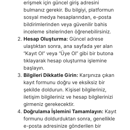
erişmek için güncel giriş adresini
bulmanız gerekir. Bu bilgiyi, platformun
sosyal medya hesaplarından, e-posta
bildirimlerinden veya güvenilir bahis
inceleme sitelerinden öğrenebilirsiniz.
Hesap Oluşturma:
Güncel adrese
ulaştıktan sonra, ana sayfada yer alan
“Kayıt Ol” veya “Üye Ol” gibi bir butona
tıklayarak hesap oluşturma işlemine
başlayın.
Bilgileri Dikkatle Girin:
Karşınıza çıkan
kayıt formunu doğru ve eksiksiz bir
şekilde doldurun. Kişisel bilgileriniz,
iletişim bilgileriniz ve hesap bilgilerinizi
girmeniz gerekecektir.
Doğrulama İşlemini Tamamlayın:
Kayıt
formunu doldurduktan sonra, genellikle
e-posta adresinize gönderilen bir