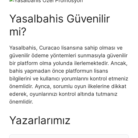
Yasalbahis Güvenilir
mi?
Yasalbahis, Curacao lisansına sahip olması ve
güvenilir ödeme yöntemleri sunmasıyla güvenilir
bir platform olma yolunda ilerlemektedir. Ancak,
bahis yapmadan önce platformun lisans
bilgilerini ve kullanıcı yorumlarını kontrol etmeniz
önemlidir. Ayrıca, sorumlu oyun ilkelerine dikkat
ederek, oyunlarınızı kontrol altında tutmanız
önemlidir.
Yazarlarımız