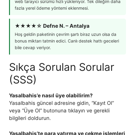
web tarayıcı sürümü hızlı yükleniyor. Tek dileğim daha
fazla yerel ödeme yöntemi eklenmesi.
★★★★☆ Defne N. – Antalya
Hoş geldin paketinin çevrim şartı biraz uzun olsa da
bonus miktarı tatmin edici. Canlı destek hattı geceleri
bile cevap veriyor.
Sıkça Sorulan Sorular
(SSS)
Yasalbahis’e nasıl üye olabilirim?
Yasalbahis güncel adresine gidin, “Kayıt Ol”
veya “Üye Ol” butonuna tıklayın ve gerekli
bilgileri doldurun.
Yasalbahis’te para yatırma ve çekme işlemleri