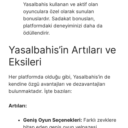
Yasalbahis kullanan ve aktif olan
oyunculara özel olarak sunulan
bonuslardır. Sadakat bonusları,
platformdaki deneyiminizi daha da
ödüllendirir.
Yasalbahis’in Artıları ve
Eksileri
Her platformda olduğu gibi, Yasalbahis’in de
kendine özgü avantajları ve dezavantajları
bulunmaktadır. İşte bazıları:
Artıları:
Geniş Oyun Seçenekleri:
Farklı zevklere
hitap eden geniş oyun yelpazesi.