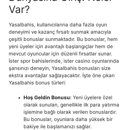
Var?
Yasalbahis, kullanıcılarına daha fazla oyun
deneyimi ve kazanç fırsatı sunmak amacıyla
çeşitli bonuslar sunmaktadır. Bu bonuslar, hem
yeni üyeler için avantajlı başlangıçlar hem de
mevcut oyuncular için düzenli fırsatlar sunar.
İster spor bahislerinde, ister casino oyunlarında
şansınızı deneyin, Yasalbahis bonusları size
ekstra avantajlar sağlayacaktır. İşte öne çıkan
Yasalbahis bonus türleri:
Hoş Geldin Bonusu:
Yeni üyelere özel
olarak sunulan, genellikle ilk para yatırma
işlemine bağlı olarak verilen bonuslardır.
Bu bonuslar, oyunlara daha yüksek bir
bakiye ile başlamanızı sağlar.