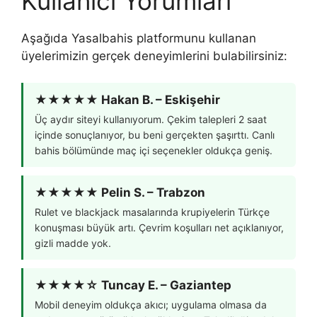
Kullanıcı Yorumları
Aşağıda Yasalbahis platformunu kullanan
üyelerimizin gerçek deneyimlerini bulabilirsiniz:
★★★★★ Hakan B. – Eskişehir
Üç aydır siteyi kullanıyorum. Çekim talepleri 2 saat
içinde sonuçlanıyor, bu beni gerçekten şaşırttı. Canlı
bahis bölümünde maç içi seçenekler oldukça geniş.
★★★★★ Pelin S. – Trabzon
Rulet ve blackjack masalarında krupiyelerin Türkçe
konuşması büyük artı. Çevrim koşulları net açıklanıyor,
gizli madde yok.
★★★★☆ Tuncay E. – Gaziantep
Mobil deneyim oldukça akıcı; uygulama olmasa da