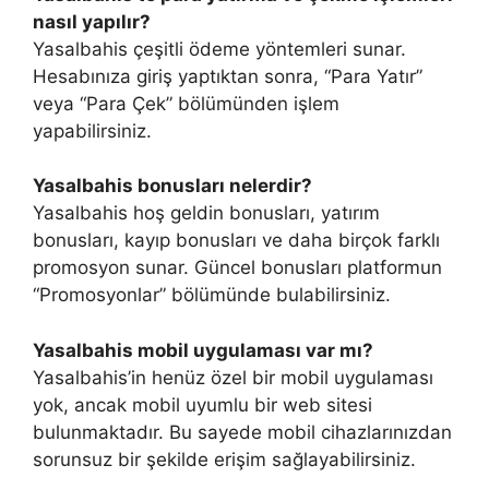
nasıl yapılır?
Yasalbahis çeşitli ödeme yöntemleri sunar.
Hesabınıza giriş yaptıktan sonra, “Para Yatır”
veya “Para Çek” bölümünden işlem
yapabilirsiniz.
Yasalbahis bonusları nelerdir?
Yasalbahis hoş geldin bonusları, yatırım
bonusları, kayıp bonusları ve daha birçok farklı
promosyon sunar. Güncel bonusları platformun
“Promosyonlar” bölümünde bulabilirsiniz.
Yasalbahis mobil uygulaması var mı?
Yasalbahis’in henüz özel bir mobil uygulaması
yok, ancak mobil uyumlu bir web sitesi
bulunmaktadır. Bu sayede mobil cihazlarınızdan
sorunsuz bir şekilde erişim sağlayabilirsiniz.