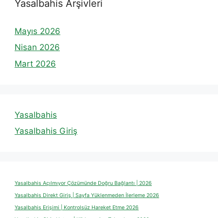
Yasalbahis Arşivleri
Mayıs 2026
Nisan 2026
Mart 2026
Yasalbahis
Yasalbahis Giriş
Yasalbahis Açılmıyor Çözümünde Doğru Bağlantı | 2026
Yasalbahis Direkt Giriş | Sayfa Yüklenmeden İlerleme 2026
Yasalbahis Erişimi | Kontrolsüz Hareket Etme 2026