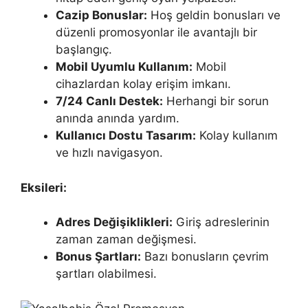
Cazip Bonuslar:
Hoş geldin bonusları ve
düzenli promosyonlar ile avantajlı bir
başlangıç.
Mobil Uyumlu Kullanım:
Mobil
cihazlardan kolay erişim imkanı.
7/24 Canlı Destek:
Herhangi bir sorun
anında anında yardım.
Kullanıcı Dostu Tasarım:
Kolay kullanım
ve hızlı navigasyon.
Eksileri:
Adres Değişiklikleri:
Giriş adreslerinin
zaman zaman değişmesi.
Bonus Şartları:
Bazı bonusların çevrim
şartları olabilmesi.