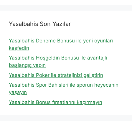
Yasalbahis Son Yazılar
Yasalbahis Deneme Bonusu ile yeni oyunları
keşfedin
Yasalbahis Hoşgeldin Bonusu ile avantajlı
başlangıç yapın
Yasalbahis Poker ile stratejinizi geliştirin
Yasalbahis Spor Bahisleri ile sporun heyecanını
yaşayın
Yasalbahis Bonus fırsatlarını kaçırmayın