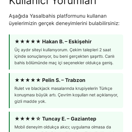
Kullanıcı Yorumları
Aşağıda Yasalbahis platformunu kullanan
üyelerimizin gerçek deneyimlerini bulabilirsiniz:
★★★★★ Hakan B. – Eskişehir
Üç aydır siteyi kullanıyorum. Çekim talepleri 2 saat
içinde sonuçlanıyor, bu beni gerçekten şaşırttı. Canlı
bahis bölümünde maç içi seçenekler oldukça geniş.
★★★★★ Pelin S. – Trabzon
Rulet ve blackjack masalarında krupiyelerin Türkçe
konuşması büyük artı. Çevrim koşulları net açıklanıyor,
gizli madde yok.
★★★★☆ Tuncay E. – Gaziantep
Mobil deneyim oldukça akıcı; uygulama olmasa da