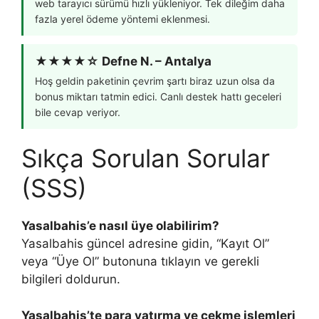
web tarayıcı sürümü hızlı yükleniyor. Tek dileğim daha
fazla yerel ödeme yöntemi eklenmesi.
★★★★☆ Defne N. – Antalya
Hoş geldin paketinin çevrim şartı biraz uzun olsa da
bonus miktarı tatmin edici. Canlı destek hattı geceleri
bile cevap veriyor.
Sıkça Sorulan Sorular
(SSS)
Yasalbahis’e nasıl üye olabilirim?
Yasalbahis güncel adresine gidin, “Kayıt Ol”
veya “Üye Ol” butonuna tıklayın ve gerekli
bilgileri doldurun.
Yasalbahis’te para yatırma ve çekme işlemleri