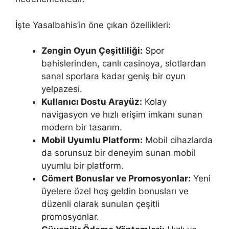
İşte Yasalbahis’in öne çıkan özellikleri:
Zengin Oyun Çeşitliliği:
Spor
bahislerinden, canlı casinoya, slotlardan
sanal sporlara kadar geniş bir oyun
yelpazesi.
Kullanıcı Dostu Arayüz:
Kolay
navigasyon ve hızlı erişim imkanı sunan
modern bir tasarım.
Mobil Uyumlu Platform:
Mobil cihazlarda
da sorunsuz bir deneyim sunan mobil
uyumlu bir platform.
Cömert Bonuslar ve Promosyonlar:
Yeni
üyelere özel hoş geldin bonusları ve
düzenli olarak sunulan çeşitli
promosyonlar.