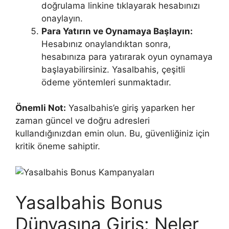
doğrulama linkine tıklayarak hesabınızı
onaylayın.
Para Yatırın ve Oynamaya Başlayın:
Hesabınız onaylandıktan sonra,
hesabınıza para yatırarak oyun oynamaya
başlayabilirsiniz. Yasalbahis, çeşitli
ödeme yöntemleri sunmaktadır.
Önemli Not:
Yasalbahis’e giriş yaparken her
zaman güncel ve doğru adresleri
kullandığınızdan emin olun. Bu, güvenliğiniz için
kritik öneme sahiptir.
Yasalbahis Bonus
Dünyasına Giriş: Neler