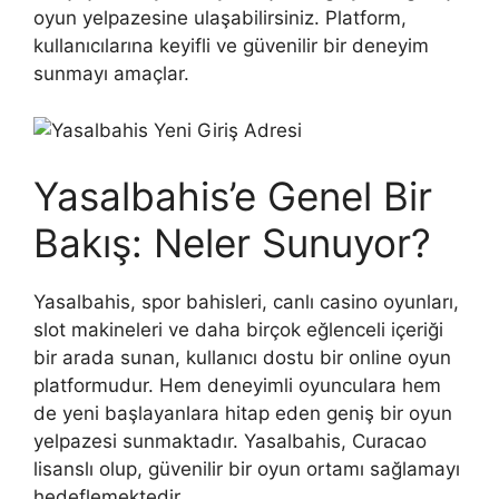
oyun yelpazesine ulaşabilirsiniz. Platform,
kullanıcılarına keyifli ve güvenilir bir deneyim
sunmayı amaçlar.
Yasalbahis’e Genel Bir
Bakış: Neler Sunuyor?
Yasalbahis, spor bahisleri, canlı casino oyunları,
slot makineleri ve daha birçok eğlenceli içeriği
bir arada sunan, kullanıcı dostu bir online oyun
platformudur. Hem deneyimli oyunculara hem
de yeni başlayanlara hitap eden geniş bir oyun
yelpazesi sunmaktadır. Yasalbahis, Curacao
lisanslı olup, güvenilir bir oyun ortamı sağlamayı
hedeflemektedir.