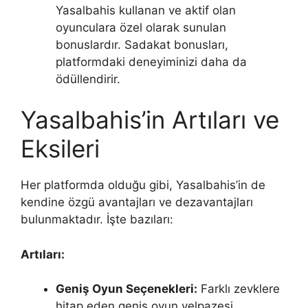
Yasalbahis kullanan ve aktif olan
oyunculara özel olarak sunulan
bonuslardır. Sadakat bonusları,
platformdaki deneyiminizi daha da
ödüllendirir.
Yasalbahis’in Artıları ve
Eksileri
Her platformda olduğu gibi, Yasalbahis’in de
kendine özgü avantajları ve dezavantajları
bulunmaktadır. İşte bazıları:
Artıları:
Geniş Oyun Seçenekleri:
Farklı zevklere
hitap eden geniş oyun yelpazesi.