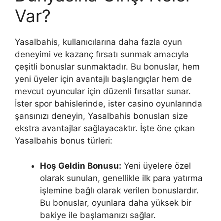
Var?
Yasalbahis, kullanıcılarına daha fazla oyun
deneyimi ve kazanç fırsatı sunmak amacıyla
çeşitli bonuslar sunmaktadır. Bu bonuslar, hem
yeni üyeler için avantajlı başlangıçlar hem de
mevcut oyuncular için düzenli fırsatlar sunar.
İster spor bahislerinde, ister casino oyunlarında
şansınızı deneyin, Yasalbahis bonusları size
ekstra avantajlar sağlayacaktır. İşte öne çıkan
Yasalbahis bonus türleri:
Hoş Geldin Bonusu:
Yeni üyelere özel
olarak sunulan, genellikle ilk para yatırma
işlemine bağlı olarak verilen bonuslardır.
Bu bonuslar, oyunlara daha yüksek bir
bakiye ile başlamanızı sağlar.