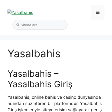
İçeriğe
atla
Menü
Yasalbahis
Yasalbahis –
Yasalbahis Giriş
Yasalbahis, online bahis ve casino dünyasında
adından söz ettiren bir platformdur. Yasalbahis
Giriş işlemleriyle siteye erişim sağlayarak geniş