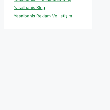
Yasalbahis Blog
Yasalbahis Reklam Ve İletişim