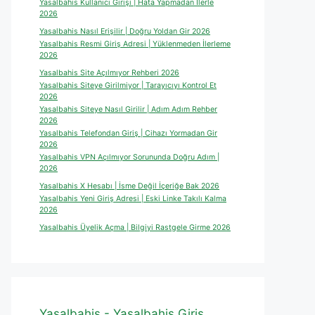
Yasalbahis Kullanıcı Girişi | Hata Yapmadan İlerle
2026
Yasalbahis Nasıl Erişilir | Doğru Yoldan Gir 2026
Yasalbahis Resmi Giriş Adresi | Yüklenmeden İlerleme
2026
Yasalbahis Site Açılmıyor Rehberi 2026
Yasalbahis Siteye Girilmiyor | Tarayıcıyı Kontrol Et
2026
Yasalbahis Siteye Nasıl Girilir | Adım Adım Rehber
2026
Yasalbahis Telefondan Giriş | Cihazı Yormadan Gir
2026
Yasalbahis VPN Açılmıyor Sorununda Doğru Adım |
2026
Yasalbahis X Hesabı | İsme Değil İçeriğe Bak 2026
Yasalbahis Yeni Giriş Adresi | Eski Linke Takılı Kalma
2026
Yasalbahis Üyelik Açma | Bilgiyi Rastgele Girme 2026
Yasalbahis - Yasalbahis Giriş