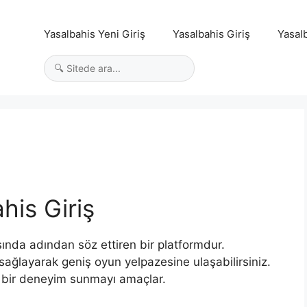
Yasalbahis Yeni Giriş
Yasalbahis Giriş
Yasal
his Giriş
ında adından söz ettiren bir platformdur.
 sağlayarak geniş oyun yelpazesine ulaşabilirsiniz.
lir bir deneyim sunmayı amaçlar.