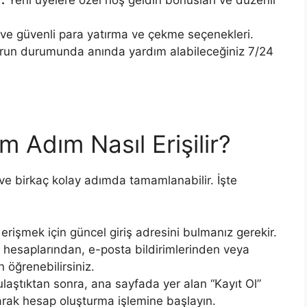
:
Yeni üyelere özel hoş geldin bonusları ve düzenli
.
 ve güvenli para yatırma ve çekme seçenekleri.
run durumunda anında yardım alabileceğiniz 7/24
m Adım Nasıl Erişilir?
r ve birkaç kolay adımda tamamlanabilir. İşte
erişmek için güncel giriş adresini bulmanız gerekir.
 hesaplarından, e-posta bildirimlerinden veya
 öğrenebilirsiniz.
aştıktan sonra, ana sayfada yer alan “Kayıt Ol”
yarak hesap oluşturma işlemine başlayın.