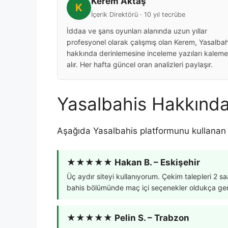
Kerem Aktaş
K
İçerik Direktörü · 10 yıl tecrübe
İddaa ve şans oyunları alanında uzun yıllar
profesyonel olarak çalışmış olan Kerem, Yasalbah
hakkında derinlemesine inceleme yazıları kaleme
alır. Her hafta güncel oran analizleri paylaşır.
Yasalbahis Hakkında 
Aşağıda Yasalbahis platformunu kullanan ü
★★★★★ Hakan B. – Eskişehir
Üç aydır siteyi kullanıyorum. Çekim talepleri 2 sa
bahis bölümünde maç içi seçenekler oldukça gen
★★★★★ Pelin S. – Trabzon