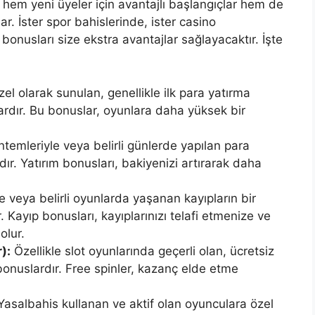
 hem yeni üyeler için avantajlı başlangıçlar hem de
ar. İster spor bahislerinde, ister casino
bonusları size ekstra avantajlar sağlayacaktır. İşte
el olarak sunulan, genellikle ilk para yatırma
lardır. Bu bonuslar, oyunlara daha yüksek bir
temleriyle veya belirli günlerde yapılan para
dır. Yatırım bonusları, bakiyenizi artırarak daha
e veya belirli oyunlarda yaşanan kayıpların bir
 Kayıp bonusları, kayıplarınızı telafi etmenize ve
olur.
):
Özellikle slot oyunlarında geçerli olan, ücretsiz
nuslardır. Free spinler, kazanç elde etme
Yasalbahis kullanan ve aktif olan oyunculara özel