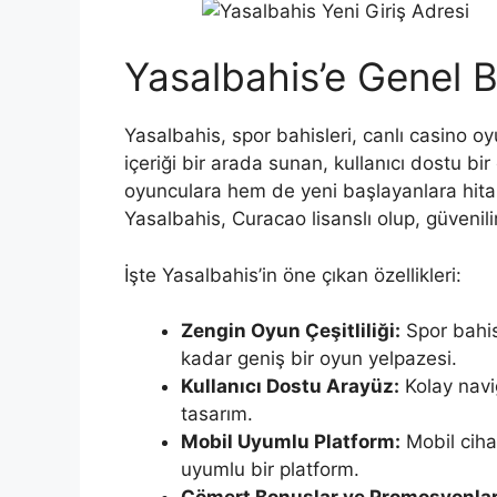
Yasalbahis’e Genel B
Yasalbahis, spor bahisleri, canlı casino oy
içeriği bir arada sunan, kullanıcı dostu b
oyunculara hem de yeni başlayanlara hita
Yasalbahis, Curacao lisanslı olup, güvenil
İşte Yasalbahis’in öne çıkan özellikleri:
Zengin Oyun Çeşitliliği:
Spor bahis
kadar geniş bir oyun yelpazesi.
Kullanıcı Dostu Arayüz:
Kolay navi
tasarım.
Mobil Uyumlu Platform:
Mobil ciha
uyumlu bir platform.