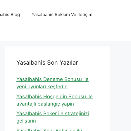
bahis Blog
Yasalbahis Reklam Ve İletişim
Yasalbahis Son Yazılar
Yasalbahis Deneme Bonusu ile
yeni oyunları keşfedin
Yasalbahis Hoşgeldin Bonusu ile
avantajlı başlangıç yapın
Yasalbahis Poker ile stratejinizi
geliştirin
Yasalbahis Spor Bahisleri ile