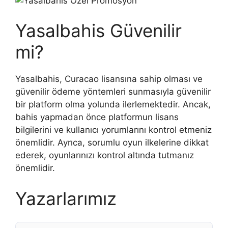
Yasalbahis Güvenilir
mi?
Yasalbahis, Curacao lisansına sahip olması ve
güvenilir ödeme yöntemleri sunmasıyla güvenilir
bir platform olma yolunda ilerlemektedir. Ancak,
bahis yapmadan önce platformun lisans
bilgilerini ve kullanıcı yorumlarını kontrol etmeniz
önemlidir. Ayrıca, sorumlu oyun ilkelerine dikkat
ederek, oyunlarınızı kontrol altında tutmanız
önemlidir.
Yazarlarımız