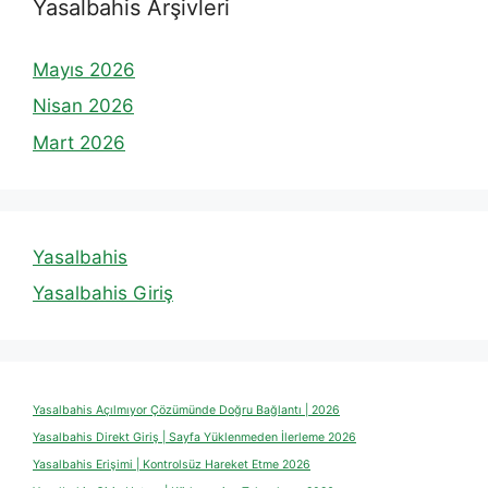
Yasalbahis Arşivleri
Mayıs 2026
Nisan 2026
Mart 2026
Yasalbahis
Yasalbahis Giriş
Yasalbahis Açılmıyor Çözümünde Doğru Bağlantı | 2026
Yasalbahis Direkt Giriş | Sayfa Yüklenmeden İlerleme 2026
Yasalbahis Erişimi | Kontrolsüz Hareket Etme 2026