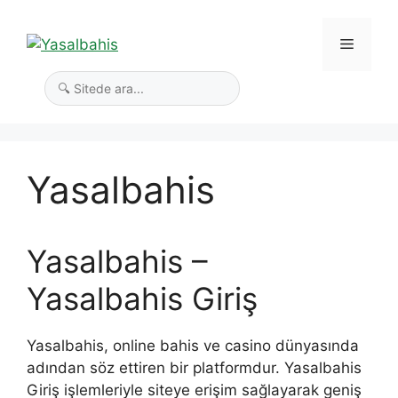
İçeriğe
atla
Menü
Yasalbahis
Yasalbahis –
Yasalbahis Giriş
Yasalbahis, online bahis ve casino dünyasında
adından söz ettiren bir platformdur. Yasalbahis
Giriş işlemleriyle siteye erişim sağlayarak geniş