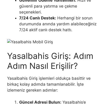
Güvenilir Ödeme Yöntemleri:
Hızlı ve
güvenli para yatırma ve çekme
seçenekleri.
7/24 Canlı Destek:
Herhangi bir sorun
durumunda anında yardım alabileceğiniz
7/24 aktif canlı destek hattı.
Yasalbahis Giriş: Adım
Adım Nasıl Erişilir?
Yasalbahis Giriş işlemleri oldukça basittir ve
birkaç kolay adımda tamamlanabilir. İşte
izlemeniz gereken adımlar:
Güncel Adresi Bulun:
Yasalbahis’e