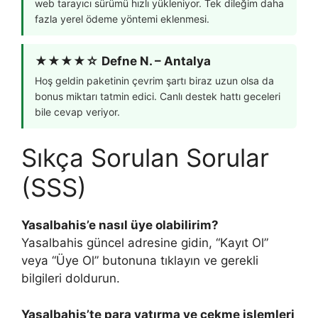
web tarayıcı sürümü hızlı yükleniyor. Tek dileğim daha
fazla yerel ödeme yöntemi eklenmesi.
★★★★☆ Defne N. – Antalya
Hoş geldin paketinin çevrim şartı biraz uzun olsa da
bonus miktarı tatmin edici. Canlı destek hattı geceleri
bile cevap veriyor.
Sıkça Sorulan Sorular
(SSS)
Yasalbahis’e nasıl üye olabilirim?
Yasalbahis güncel adresine gidin, “Kayıt Ol”
veya “Üye Ol” butonuna tıklayın ve gerekli
bilgileri doldurun.
Yasalbahis’te para yatırma ve çekme işlemleri