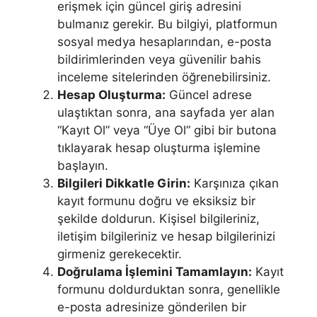
erişmek için güncel giriş adresini
bulmanız gerekir. Bu bilgiyi, platformun
sosyal medya hesaplarından, e-posta
bildirimlerinden veya güvenilir bahis
inceleme sitelerinden öğrenebilirsiniz.
Hesap Oluşturma:
Güncel adrese
ulaştıktan sonra, ana sayfada yer alan
“Kayıt Ol” veya “Üye Ol” gibi bir butona
tıklayarak hesap oluşturma işlemine
başlayın.
Bilgileri Dikkatle Girin:
Karşınıza çıkan
kayıt formunu doğru ve eksiksiz bir
şekilde doldurun. Kişisel bilgileriniz,
iletişim bilgileriniz ve hesap bilgilerinizi
girmeniz gerekecektir.
Doğrulama İşlemini Tamamlayın:
Kayıt
formunu doldurduktan sonra, genellikle
e-posta adresinize gönderilen bir