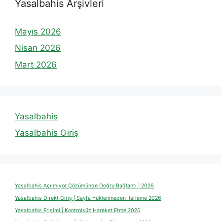
Yasalbahis Arşivleri
Mayıs 2026
Nisan 2026
Mart 2026
Yasalbahis
Yasalbahis Giriş
Yasalbahis Açılmıyor Çözümünde Doğru Bağlantı | 2026
Yasalbahis Direkt Giriş | Sayfa Yüklenmeden İlerleme 2026
Yasalbahis Erişimi | Kontrolsüz Hareket Etme 2026