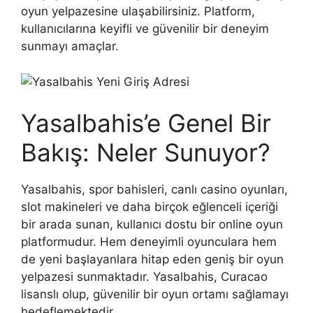
oyun yelpazesine ulaşabilirsiniz. Platform,
kullanıcılarına keyifli ve güvenilir bir deneyim
sunmayı amaçlar.
Yasalbahis’e Genel Bir
Bakış: Neler Sunuyor?
Yasalbahis, spor bahisleri, canlı casino oyunları,
slot makineleri ve daha birçok eğlenceli içeriği
bir arada sunan, kullanıcı dostu bir online oyun
platformudur. Hem deneyimli oyunculara hem
de yeni başlayanlara hitap eden geniş bir oyun
yelpazesi sunmaktadır. Yasalbahis, Curacao
lisanslı olup, güvenilir bir oyun ortamı sağlamayı
hedeflemektedir.