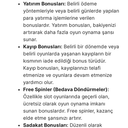
Yatırım Bonusları:
Belirli ödeme
yöntemleriyle veya belirli günlerde yapılan
para yatırma işlemlerine verilen
bonuslardır. Yatırım bonusları, bakiyenizi
artırarak daha fazla oyun oynama şansı
sunar.
Kayıp Bonusları:
Belirli bir dönemde veya
belirli oyunlarda yaşanan kayıpların bir
kısmının iade edildiği bonus türüdür.
Kayıp bonusları, kayıplarınızı telafi
etmenize ve oyunlara devam etmenize
yardımcı olur.
Free Spinler (Bedava Döndürmeler):
Özellikle slot oyunlarında geçerli olan,
ücretsiz olarak oyun oynama imkanı
sunan bonuslardır. Free spinler, kazanç
elde etme şansınızı artırır.
Sadakat Bonusları:
Düzenli olarak