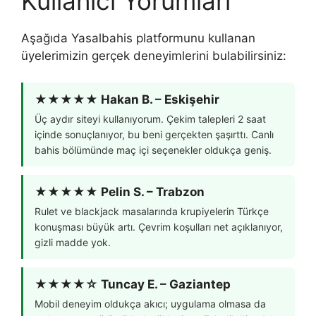
Kullanıcı Yorumları
Aşağıda Yasalbahis platformunu kullanan
üyelerimizin gerçek deneyimlerini bulabilirsiniz:
★★★★★ Hakan B. – Eskişehir
Üç aydır siteyi kullanıyorum. Çekim talepleri 2 saat
içinde sonuçlanıyor, bu beni gerçekten şaşırttı. Canlı
bahis bölümünde maç içi seçenekler oldukça geniş.
★★★★★ Pelin S. – Trabzon
Rulet ve blackjack masalarında krupiyelerin Türkçe
konuşması büyük artı. Çevrim koşulları net açıklanıyor,
gizli madde yok.
★★★★☆ Tuncay E. – Gaziantep
Mobil deneyim oldukça akıcı; uygulama olmasa da