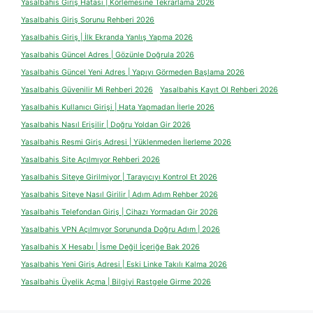
Yasalbahis Giriş Hatası | Körlemesine Tekrarlama 2026
Yasalbahis Giriş Sorunu Rehberi 2026
Yasalbahis Giriş | İlk Ekranda Yanlış Yapma 2026
Yasalbahis Güncel Adres | Gözünle Doğrula 2026
Yasalbahis Güncel Yeni Adres | Yapıyı Görmeden Başlama 2026
Yasalbahis Güvenilir Mi Rehberi 2026
Yasalbahis Kayıt Ol Rehberi 2026
Yasalbahis Kullanıcı Girişi | Hata Yapmadan İlerle 2026
Yasalbahis Nasıl Erişilir | Doğru Yoldan Gir 2026
Yasalbahis Resmi Giriş Adresi | Yüklenmeden İlerleme 2026
Yasalbahis Site Açılmıyor Rehberi 2026
Yasalbahis Siteye Girilmiyor | Tarayıcıyı Kontrol Et 2026
Yasalbahis Siteye Nasıl Girilir | Adım Adım Rehber 2026
Yasalbahis Telefondan Giriş | Cihazı Yormadan Gir 2026
Yasalbahis VPN Açılmıyor Sorununda Doğru Adım | 2026
Yasalbahis X Hesabı | İsme Değil İçeriğe Bak 2026
Yasalbahis Yeni Giriş Adresi | Eski Linke Takılı Kalma 2026
Yasalbahis Üyelik Açma | Bilgiyi Rastgele Girme 2026