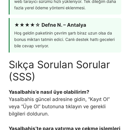
web tarayıcı sürümü hızlı yükleniyor. Tek dileğim daha
fazla yerel ödeme yöntemi eklenmesi.
★★★★☆ Defne N. – Antalya
Hoş geldin paketinin çevrim şartı biraz uzun olsa da
bonus miktarı tatmin edici. Canlı destek hattı geceleri
bile cevap veriyor.
Sıkça Sorulan Sorular
(SSS)
Yasalbahis’e nasıl üye olabilirim?
Yasalbahis güncel adresine gidin, “Kayıt Ol”
veya “Üye Ol” butonuna tıklayın ve gerekli
bilgileri doldurun.
Yasalbahis’te para yatırma ve çekme işlemleri