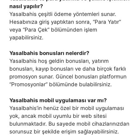
nasıl yapılır?
Yasalbahis çeşitli ödeme yöntemleri sunar.
Hesabınıza giriş yaptıktan sonra, “Para Yatır”
veya “Para Çek” bölümünden işlem
yapabilirsiniz.
Yasalbahis bonusları nelerdir?
Yasalbahis hoş geldin bonusları, yatırım
bonusları, kayıp bonusları ve daha birçok farklı
promosyon sunar. Güncel bonusları platformun
“Promosyonlar” bölümünde bulabilirsiniz.
Yasalbahis mobil uygulaması var mı?
Yasalbahis’in henüz özel bir mobil uygulaması
yok, ancak mobil uyumlu bir web sitesi
bulunmaktadır. Bu sayede mobil cihazlarınızdan
sorunsuz bir şekilde erişim sağlayabilirsiniz.