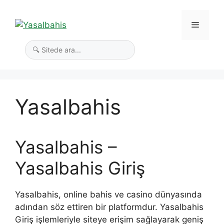
İçeriğe
atla
Menü
Yasalbahis
Yasalbahis –
Yasalbahis Giriş
Yasalbahis, online bahis ve casino dünyasında
adından söz ettiren bir platformdur. Yasalbahis
Giriş işlemleriyle siteye erişim sağlayarak geniş