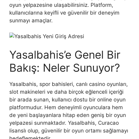
oyun yelpazesine ulaşabilirsiniz. Platform,
kullanıcılarına keyifli ve güvenilir bir deneyim
sunmayı amaçlar.
Yasalbahis’e Genel Bir
Bakış: Neler Sunuyor?
Yasalbahis, spor bahisleri, canlı casino oyunları,
slot makineleri ve daha birçok eğlenceli içeriği
bir arada sunan, kullanıcı dostu bir online oyun
platformudur. Hem deneyimli oyunculara hem
de yeni başlayanlara hitap eden geniş bir oyun
yelpazesi sunmaktadır. Yasalbahis, Curacao
lisanslı olup, güvenilir bir oyun ortamı sağlamayı
hedeflemektedir.