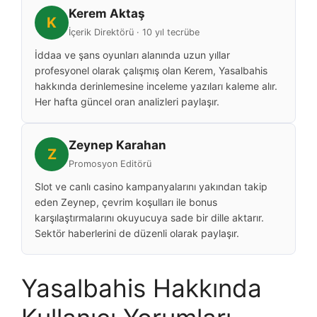
Kerem Aktaş
K
İçerik Direktörü · 10 yıl tecrübe
İddaa ve şans oyunları alanında uzun yıllar
profesyonel olarak çalışmış olan Kerem, Yasalbahis
hakkında derinlemesine inceleme yazıları kaleme alır.
Her hafta güncel oran analizleri paylaşır.
Zeynep Karahan
Z
Promosyon Editörü
Slot ve canlı casino kampanyalarını yakından takip
eden Zeynep, çevrim koşulları ile bonus
karşılaştırmalarını okuyucuya sade bir dille aktarır.
Sektör haberlerini de düzenli olarak paylaşır.
Yasalbahis Hakkında