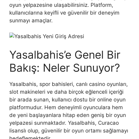
oyun yelpazesine ulaşabilirsiniz. Platform,
kullanıcılarına keyifli ve güvenilir bir deneyim
sunmayı amaçlar.
Yasalbahis’e Genel Bir
Bakış: Neler Sunuyor?
Yasalbahis, spor bahisleri, canlı casino oyunları,
slot makineleri ve daha birçok eğlenceli içeriği
bir arada sunan, kullanıcı dostu bir online oyun
platformudur. Hem deneyimli oyunculara hem
de yeni başlayanlara hitap eden geniş bir oyun
yelpazesi sunmaktadır. Yasalbahis, Curacao
lisanslı olup, güvenilir bir oyun ortamı sağlamayı
hedeflemektedir.