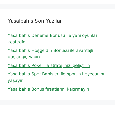
Yasalbahis Son Yazılar
Yasalbahis Deneme Bonusu ile yeni oyunları
keşfedin
Yasalbahis Hoşgeldin Bonusu ile avantajlı
başlangıç yapın
Yasalbahis Poker ile stratejinizi geliştirin
Yasalbahis Spor Bahisleri ile sporun heyecanını
yaşayın
Yasalbahis Bonus fırsatlarını kaçırmayın