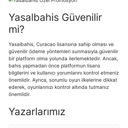
Yasalbahis Güvenilir
mi?
Yasalbahis, Curacao lisansına sahip olması ve
güvenilir ödeme yöntemleri sunmasıyla güvenilir
bir platform olma yolunda ilerlemektedir. Ancak,
bahis yapmadan önce platformun lisans
bilgilerini ve kullanıcı yorumlarını kontrol etmeniz
önemlidir. Ayrıca, sorumlu oyun ilkelerine dikkat
ederek, oyunlarınızı kontrol altında tutmanız
önemlidir.
Yazarlarımız