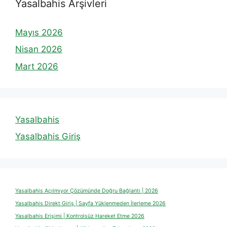
Yasalbahis Arşivleri
Mayıs 2026
Nisan 2026
Mart 2026
Yasalbahis
Yasalbahis Giriş
Yasalbahis Açılmıyor Çözümünde Doğru Bağlantı | 2026
Yasalbahis Direkt Giriş | Sayfa Yüklenmeden İlerleme 2026
Yasalbahis Erişimi | Kontrolsüz Hareket Etme 2026