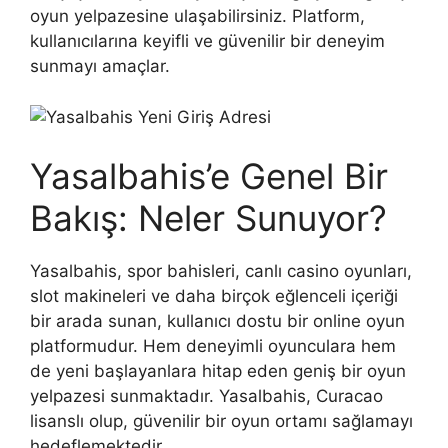
oyun yelpazesine ulaşabilirsiniz. Platform,
kullanıcılarına keyifli ve güvenilir bir deneyim
sunmayı amaçlar.
Yasalbahis’e Genel Bir
Bakış: Neler Sunuyor?
Yasalbahis, spor bahisleri, canlı casino oyunları,
slot makineleri ve daha birçok eğlenceli içeriği
bir arada sunan, kullanıcı dostu bir online oyun
platformudur. Hem deneyimli oyunculara hem
de yeni başlayanlara hitap eden geniş bir oyun
yelpazesi sunmaktadır. Yasalbahis, Curacao
lisanslı olup, güvenilir bir oyun ortamı sağlamayı
hedeflemektedir.