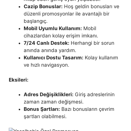
Cazip Bonuslar:
Hoş geldin bonusları ve
düzenli promosyonlar ile avantajlı bir
başlangıç.
Mobil Uyumlu Kullanım:
Mobil
cihazlardan kolay erişim imkanı.
7/24 Canlı Destek:
Herhangi bir sorun
anında anında yardım.
Kullanıcı Dostu Tasarım:
Kolay kullanım
ve hızlı navigasyon.
Eksileri:
Adres Değişiklikleri:
Giriş adreslerinin
zaman zaman değişmesi.
Bonus Şartları:
Bazı bonusların çevrim
şartları olabilmesi.