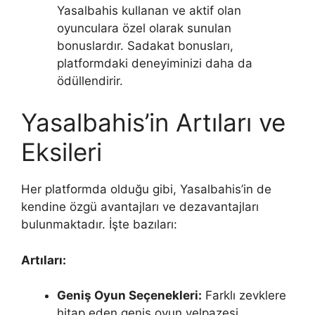
Yasalbahis kullanan ve aktif olan
oyunculara özel olarak sunulan
bonuslardır. Sadakat bonusları,
platformdaki deneyiminizi daha da
ödüllendirir.
Yasalbahis’in Artıları ve
Eksileri
Her platformda olduğu gibi, Yasalbahis’in de
kendine özgü avantajları ve dezavantajları
bulunmaktadır. İşte bazıları:
Artıları:
Geniş Oyun Seçenekleri:
Farklı zevklere
hitap eden geniş oyun yelpazesi.