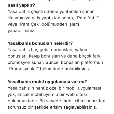
nasıl yapılır?
Yasalbahis çeşitli ödeme yöntemleri sunar.
Hesabınıza giriş yaptıktan sonra, “Para Yatır”
veya “Para Çek” bölümünden işlem
yapabilirsiniz.
Yasalbahis bonusları nelerdir?
Yasalbahis hoş geldin bonusları, yatırım
bonusları, kayıp bonusları ve daha birçok farklı
promosyon sunar. Güncel bonusları platformun
“Promosyonlar” bölümünde bulabilirsiniz.
Yasalbahis mobil uygulaması var mı?
Yasalbahis’in henüz özel bir mobil uygulaması
yok, ancak mobil uyumlu bir web sitesi
bulunmaktadır. Bu sayede mobil cihazlarınızdan
sorunsuz bir şekilde erişim sağlayabilirsiniz.