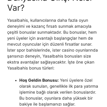
Var?
Yasalbahis, kullanıcılarına daha fazla oyun
deneyimi ve kazanç fırsatı sunmak amacıyla
çeşitli bonuslar sunmaktadır. Bu bonuslar, hem
yeni üyeler için avantajlı başlangıçlar hem de
mevcut oyuncular için düzenli fırsatlar sunar.
İster spor bahislerinde, ister casino oyunlarında
şansınızı deneyin, Yasalbahis bonusları size
ekstra avantajlar sağlayacaktır. İşte öne çıkan
Yasalbahis bonus türleri:
Hoş Geldin Bonusu:
Yeni üyelere özel
olarak sunulan, genellikle ilk para yatırma
işlemine bağlı olarak verilen bonuslardır.
Bu bonuslar, oyunlara daha yüksek bir
bakiye ile başlamanızı sağlar.