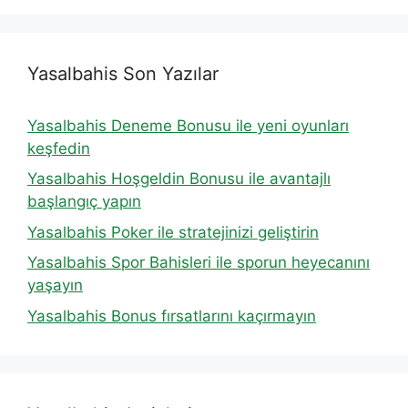
Yasalbahis Son Yazılar
Yasalbahis Deneme Bonusu ile yeni oyunları
keşfedin
Yasalbahis Hoşgeldin Bonusu ile avantajlı
başlangıç yapın
Yasalbahis Poker ile stratejinizi geliştirin
Yasalbahis Spor Bahisleri ile sporun heyecanını
yaşayın
Yasalbahis Bonus fırsatlarını kaçırmayın