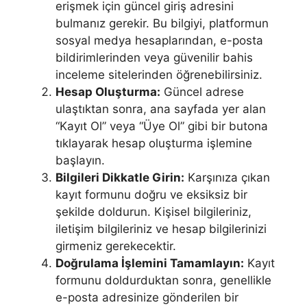
erişmek için güncel giriş adresini
bulmanız gerekir. Bu bilgiyi, platformun
sosyal medya hesaplarından, e-posta
bildirimlerinden veya güvenilir bahis
inceleme sitelerinden öğrenebilirsiniz.
Hesap Oluşturma:
Güncel adrese
ulaştıktan sonra, ana sayfada yer alan
“Kayıt Ol” veya “Üye Ol” gibi bir butona
tıklayarak hesap oluşturma işlemine
başlayın.
Bilgileri Dikkatle Girin:
Karşınıza çıkan
kayıt formunu doğru ve eksiksiz bir
şekilde doldurun. Kişisel bilgileriniz,
iletişim bilgileriniz ve hesap bilgilerinizi
girmeniz gerekecektir.
Doğrulama İşlemini Tamamlayın:
Kayıt
formunu doldurduktan sonra, genellikle
e-posta adresinize gönderilen bir