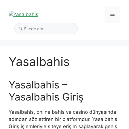
İçeriğe
atla
Menü
Yasalbahis
Yasalbahis –
Yasalbahis Giriş
Yasalbahis, online bahis ve casino dünyasında
adından söz ettiren bir platformdur. Yasalbahis
Giriş işlemleriyle siteye erişim sağlayarak geniş