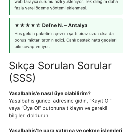
web tarayıcı sürümü hızlı yükleniyor. Tek dileğim daha
fazla yerel ödeme yöntemi eklenmesi.
★★★★☆ Defne N. – Antalya
Hoş geldin paketinin çevrim şartı biraz uzun olsa da
bonus miktarı tatmin edici. Canlı destek hattı geceleri
bile cevap veriyor.
Sıkça Sorulan Sorular
(SSS)
Yasalbahis’e nasıl üye olabilirim?
Yasalbahis güncel adresine gidin, “Kayıt Ol”
veya “Üye Ol” butonuna tıklayın ve gerekli
bilgileri doldurun.
Yasalbahis’te para yatırma ve çekme işlemleri