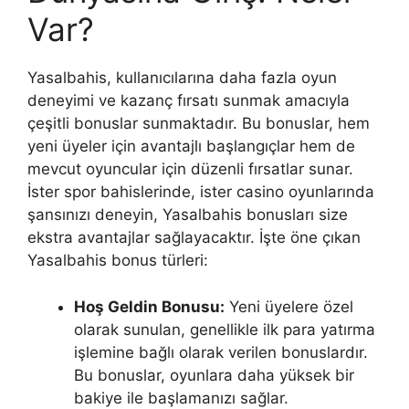
Var?
Yasalbahis, kullanıcılarına daha fazla oyun
deneyimi ve kazanç fırsatı sunmak amacıyla
çeşitli bonuslar sunmaktadır. Bu bonuslar, hem
yeni üyeler için avantajlı başlangıçlar hem de
mevcut oyuncular için düzenli fırsatlar sunar.
İster spor bahislerinde, ister casino oyunlarında
şansınızı deneyin, Yasalbahis bonusları size
ekstra avantajlar sağlayacaktır. İşte öne çıkan
Yasalbahis bonus türleri:
Hoş Geldin Bonusu:
Yeni üyelere özel
olarak sunulan, genellikle ilk para yatırma
işlemine bağlı olarak verilen bonuslardır.
Bu bonuslar, oyunlara daha yüksek bir
bakiye ile başlamanızı sağlar.