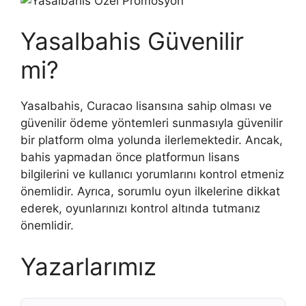
Yasalbahis Güvenilir
mi?
Yasalbahis, Curacao lisansına sahip olması ve
güvenilir ödeme yöntemleri sunmasıyla güvenilir
bir platform olma yolunda ilerlemektedir. Ancak,
bahis yapmadan önce platformun lisans
bilgilerini ve kullanıcı yorumlarını kontrol etmeniz
önemlidir. Ayrıca, sorumlu oyun ilkelerine dikkat
ederek, oyunlarınızı kontrol altında tutmanız
önemlidir.
Yazarlarımız