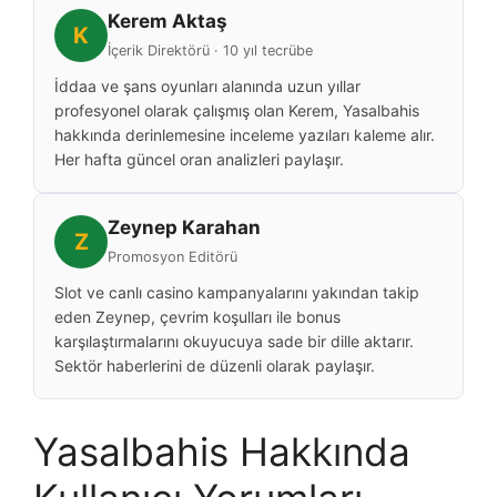
Kerem Aktaş
K
İçerik Direktörü · 10 yıl tecrübe
İddaa ve şans oyunları alanında uzun yıllar
profesyonel olarak çalışmış olan Kerem, Yasalbahis
hakkında derinlemesine inceleme yazıları kaleme alır.
Her hafta güncel oran analizleri paylaşır.
Zeynep Karahan
Z
Promosyon Editörü
Slot ve canlı casino kampanyalarını yakından takip
eden Zeynep, çevrim koşulları ile bonus
karşılaştırmalarını okuyucuya sade bir dille aktarır.
Sektör haberlerini de düzenli olarak paylaşır.
Yasalbahis Hakkında