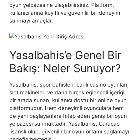
oyun yelpazesine ulaşabilirsiniz. Platform,
kullanıcılarına keyifli ve güvenilir bir deneyim
sunmayı amaçlar.
Yasalbahis’e Genel Bir
Bakış: Neler Sunuyor?
Yasalbahis, spor bahisleri, canlı casino oyunları,
slot makineleri ve daha birçok eğlenceli içeriği
bir arada sunan, kullanıcı dostu bir online oyun
platformudur. Hem deneyimli oyunculara hem
de yeni başlayanlara hitap eden geniş bir oyun
yelpazesi sunmaktadır. Yasalbahis, Curacao
lisanslı olup, güvenilir bir oyun ortamı sağlamayı
hedeflemektedir.