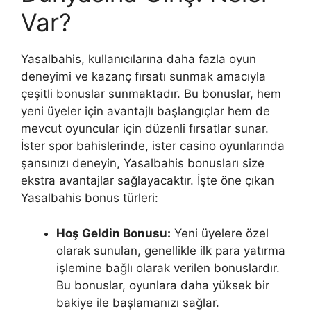
Var?
Yasalbahis, kullanıcılarına daha fazla oyun
deneyimi ve kazanç fırsatı sunmak amacıyla
çeşitli bonuslar sunmaktadır. Bu bonuslar, hem
yeni üyeler için avantajlı başlangıçlar hem de
mevcut oyuncular için düzenli fırsatlar sunar.
İster spor bahislerinde, ister casino oyunlarında
şansınızı deneyin, Yasalbahis bonusları size
ekstra avantajlar sağlayacaktır. İşte öne çıkan
Yasalbahis bonus türleri:
Hoş Geldin Bonusu:
Yeni üyelere özel
olarak sunulan, genellikle ilk para yatırma
işlemine bağlı olarak verilen bonuslardır.
Bu bonuslar, oyunlara daha yüksek bir
bakiye ile başlamanızı sağlar.