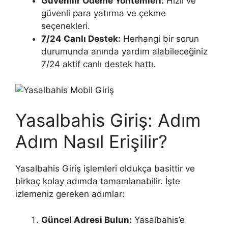
Güvenilir Ödeme Yöntemleri:
Hızlı ve
güvenli para yatırma ve çekme
seçenekleri.
7/24 Canlı Destek:
Herhangi bir sorun
durumunda anında yardım alabileceğiniz
7/24 aktif canlı destek hattı.
Yasalbahis Giriş: Adım
Adım Nasıl Erişilir?
Yasalbahis Giriş işlemleri oldukça basittir ve
birkaç kolay adımda tamamlanabilir. İşte
izlemeniz gereken adımlar:
Güncel Adresi Bulun:
Yasalbahis’e