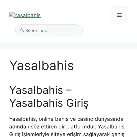
İçeriğe
atla
Menü
Yasalbahis
Yasalbahis –
Yasalbahis Giriş
Yasalbahis, online bahis ve casino dünyasında
adından söz ettiren bir platformdur. Yasalbahis
Giriş işlemleriyle siteye erişim sağlayarak geniş