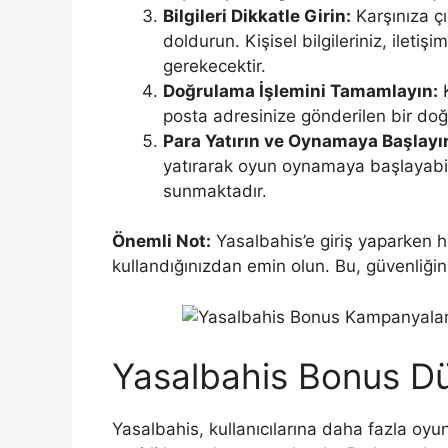
Bilgileri Dikkatle Girin:
Karşınıza çı
doldurun. Kişisel bilgileriniz, iletişi
gerekecektir.
Doğrulama İşlemini Tamamlayın:
K
posta adresinize gönderilen bir doğ
Para Yatırın ve Oynamaya Başlayı
yatırarak oyun oynamaya başlayabili
sunmaktadır.
Önemli Not:
Yasalbahis’e giriş yaparken 
kullandığınızdan emin olun. Bu, güvenliğini
Yasalbahis Bonus Dü
Yasalbahis, kullanıcılarına daha fazla oy