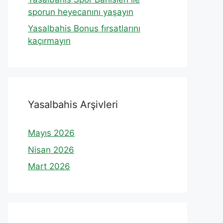
sporun heyecanını yaşayın
Yasalbahis Bonus fırsatlarını
kaçırmayın
Yasalbahis Arşivleri
Mayıs 2026
Nisan 2026
Mart 2026