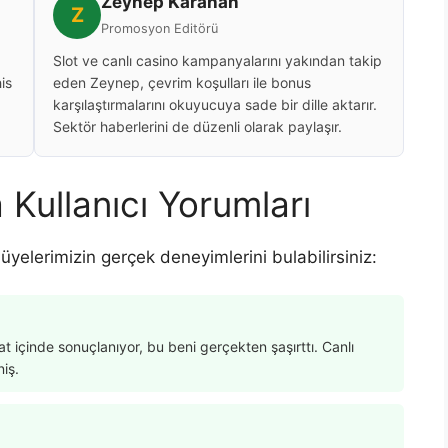
Zeynep Karahan
Z
Promosyon Editörü
Slot ve canlı casino kampanyalarını yakından takip
is
eden Zeynep, çevrim koşulları ile bonus
karşılaştırmalarını okuyucuya sade bir dille aktarır.
Sektör haberlerini de düzenli olarak paylaşır.
Kullanıcı Yorumları
yelerimizin gerçek deneyimlerini bulabilirsiniz:
at içinde sonuçlanıyor, bu beni gerçekten şaşırttı. Canlı
iş.