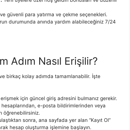
:
Yeni üyelere özel hoş geldin bonusları ve düzenli
.
 ve güvenli para yatırma ve çekme seçenekleri.
run durumunda anında yardım alabileceğiniz 7/24
m Adım Nasıl Erişilir?
r ve birkaç kolay adımda tamamlanabilir. İşte
erişmek için güncel giriş adresini bulmanız gerekir.
 hesaplarından, e-posta bildirimlerinden veya
 öğrenebilirsiniz.
aştıktan sonra, ana sayfada yer alan “Kayıt Ol”
yarak hesap oluşturma işlemine başlayın.