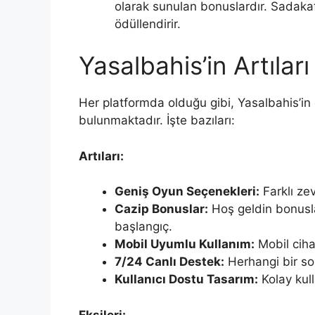
olarak sunulan bonuslardır. Sadaka
ödüllendirir.
Yasalbahis’in Artıları
Her platformda olduğu gibi, Yasalbahis’in
bulunmaktadır. İşte bazıları:
Artıları:
Geniş Oyun Seçenekleri:
Farklı ze
Cazip Bonuslar:
Hoş geldin bonuslar
başlangıç.
Mobil Uyumlu Kullanım:
Mobil ciha
7/24 Canlı Destek:
Herhangi bir so
Kullanıcı Dostu Tasarım:
Kolay kull
Eksileri: