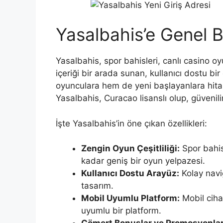
Yasalbahis’e Genel B
Yasalbahis, spor bahisleri, canlı casino oy
içeriği bir arada sunan, kullanıcı dostu b
oyunculara hem de yeni başlayanlara hita
Yasalbahis, Curacao lisanslı olup, güvenil
İşte Yasalbahis’in öne çıkan özellikleri:
Zengin Oyun Çeşitliliği:
Spor bahis
kadar geniş bir oyun yelpazesi.
Kullanıcı Dostu Arayüz:
Kolay navi
tasarım.
Mobil Uyumlu Platform:
Mobil ciha
uyumlu bir platform.