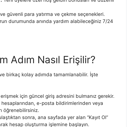
:
Yeni üyelere özel hoş geldin bonusları ve düzenli
.
 ve güvenli para yatırma ve çekme seçenekleri.
run durumunda anında yardım alabileceğiniz 7/24
m Adım Nasıl Erişilir?
r ve birkaç kolay adımda tamamlanabilir. İşte
erişmek için güncel giriş adresini bulmanız gerekir.
 hesaplarından, e-posta bildirimlerinden veya
 öğrenebilirsiniz.
aştıktan sonra, ana sayfada yer alan “Kayıt Ol”
yarak hesap oluşturma işlemine başlayın.