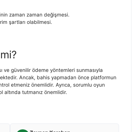
rinin zaman zaman değişmesi.
im şartları olabilmesi.
 mi?
sı ve güvenilir ödeme yöntemleri sunmasıyla
lemektedir. Ancak, bahis yapmadan önce platformun
kontrol etmeniz önemlidir. Ayrıca, sorumlu oyun
ol altında tutmanız önemlidir.