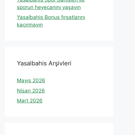
sporun heyecanını yaşayın
Yasalbahis Bonus fırsatlarını
kaçırmayın
Yasalbahis Arşivleri
Mayıs 2026
Nisan 2026
Mart 2026