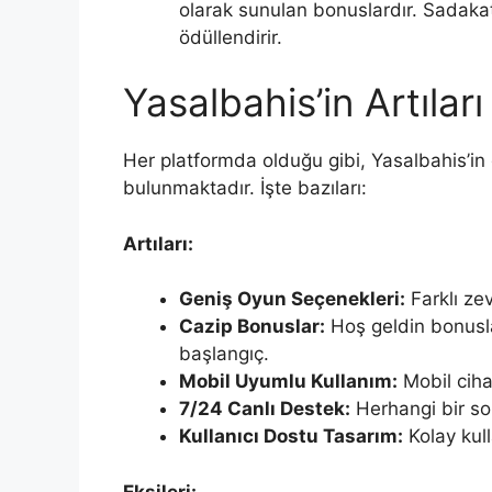
olarak sunulan bonuslardır. Sadaka
ödüllendirir.
Yasalbahis’in Artıları
Her platformda olduğu gibi, Yasalbahis’in
bulunmaktadır. İşte bazıları:
Artıları:
Geniş Oyun Seçenekleri:
Farklı ze
Cazip Bonuslar:
Hoş geldin bonuslar
başlangıç.
Mobil Uyumlu Kullanım:
Mobil ciha
7/24 Canlı Destek:
Herhangi bir so
Kullanıcı Dostu Tasarım:
Kolay kull
Eksileri: