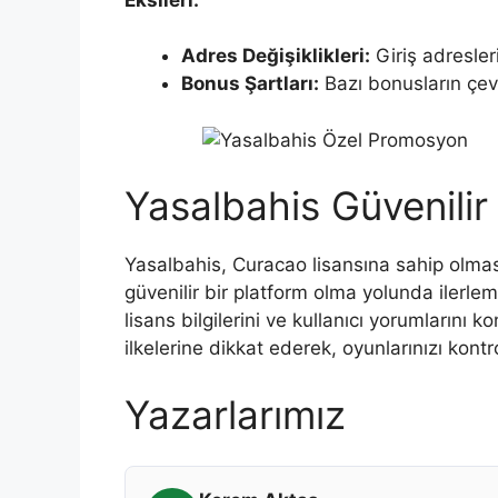
Adres Değişiklikleri:
Giriş adresle
Bonus Şartları:
Bazı bonusların çevr
Yasalbahis Güvenilir
Yasalbahis, Curacao lisansına sahip olma
güvenilir bir platform olma yolunda iler
lisans bilgilerini ve kullanıcı yorumlarını 
ilkelerine dikkat ederek, oyunlarınızı kontr
Yazarlarımız