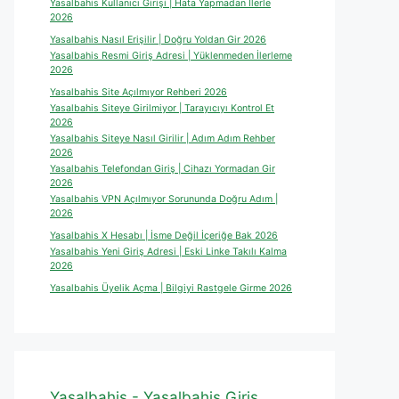
Yasalbahis Kullanıcı Girişi | Hata Yapmadan İlerle
2026
Yasalbahis Nasıl Erişilir | Doğru Yoldan Gir 2026
Yasalbahis Resmi Giriş Adresi | Yüklenmeden İlerleme
2026
Yasalbahis Site Açılmıyor Rehberi 2026
Yasalbahis Siteye Girilmiyor | Tarayıcıyı Kontrol Et
2026
Yasalbahis Siteye Nasıl Girilir | Adım Adım Rehber
2026
Yasalbahis Telefondan Giriş | Cihazı Yormadan Gir
2026
Yasalbahis VPN Açılmıyor Sorununda Doğru Adım |
2026
Yasalbahis X Hesabı | İsme Değil İçeriğe Bak 2026
Yasalbahis Yeni Giriş Adresi | Eski Linke Takılı Kalma
2026
Yasalbahis Üyelik Açma | Bilgiyi Rastgele Girme 2026
Yasalbahis - Yasalbahis Giriş