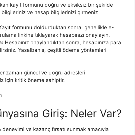
kan kayıt formunu doğru ve eksiksiz bir şekilde
m bilgileriniz ve hesap bilgilerinizi girmeniz
ayıt formunu doldurduktan sonra, genellikle e-
rulama linkine tıklayarak hesabınızı onaylayın.
n:
Hesabınız onaylandıktan sonra, hesabınıza para
rsiniz. Yasalbahis, çeşitli ödeme yöntemleri
her zaman güncel ve doğru adresleri
z için kritik öneme sahiptir.
nyasına Giriş: Neler Var?
un deneyimi ve kazanç fırsatı sunmak amacıyla