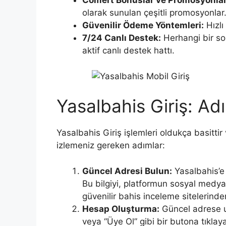
Cömert Bonuslar ve Promosyonlar
olarak sunulan çeşitli promosyonlar
Güvenilir Ödeme Yöntemleri:
Hızlı
7/24 Canlı Destek:
Herhangi bir so
aktif canlı destek hattı.
Yasalbahis Giriş: Adı
Yasalbahis Giriş işlemleri oldukça basitti
izlemeniz gereken adımlar:
Güncel Adresi Bulun:
Yasalbahis’e 
Bu bilgiyi, platformun sosyal medya
güvenilir bahis inceleme sitelerinden
Hesap Oluşturma:
Güncel adrese ul
veya “Üye Ol” gibi bir butona tıkla