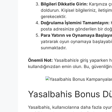
Bilgileri Dikkatle Girin:
Karşınıza çı
doldurun. Kişisel bilgileriniz, iletişi
gerekecektir.
Doğrulama İşlemini Tamamlayın:
K
posta adresinize gönderilen bir doğ
Para Yatırın ve Oynamaya Başlayı
yatırarak oyun oynamaya başlayabili
sunmaktadır.
Önemli Not:
Yasalbahis’e giriş yaparken 
kullandığınızdan emin olun. Bu, güvenliğini
Yasalbahis Bonus Dü
Yasalbahis, kullanıcılarına daha fazla oy