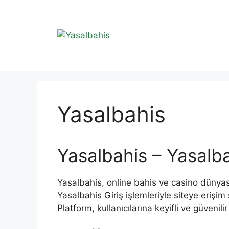
İçeriğe
atla
Yasalbahis
Yasalbahis – Yasalba
Yasalbahis, online bahis ve casino dünyas
Yasalbahis Giriş işlemleriyle siteye erişim
Platform, kullanıcılarına keyifli ve güveni