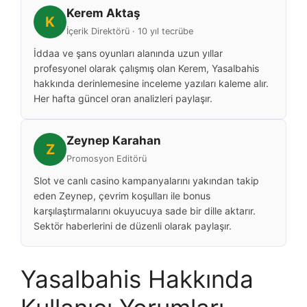
Kerem Aktaş
K
İçerik Direktörü · 10 yıl tecrübe
İddaa ve şans oyunları alanında uzun yıllar
profesyonel olarak çalışmış olan Kerem, Yasalbahis
hakkında derinlemesine inceleme yazıları kaleme alır.
Her hafta güncel oran analizleri paylaşır.
Zeynep Karahan
Z
Promosyon Editörü
Slot ve canlı casino kampanyalarını yakından takip
eden Zeynep, çevrim koşulları ile bonus
karşılaştırmalarını okuyucuya sade bir dille aktarır.
Sektör haberlerini de düzenli olarak paylaşır.
Yasalbahis Hakkında