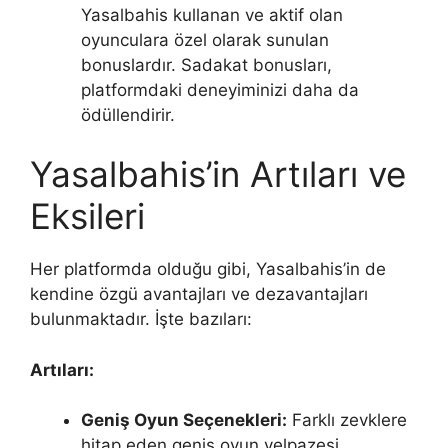
Yasalbahis kullanan ve aktif olan
oyunculara özel olarak sunulan
bonuslardır. Sadakat bonusları,
platformdaki deneyiminizi daha da
ödüllendirir.
Yasalbahis’in Artıları ve
Eksileri
Her platformda olduğu gibi, Yasalbahis’in de
kendine özgü avantajları ve dezavantajları
bulunmaktadır. İşte bazıları:
Artıları:
Geniş Oyun Seçenekleri:
Farklı zevklere
hitap eden geniş oyun yelpazesi.