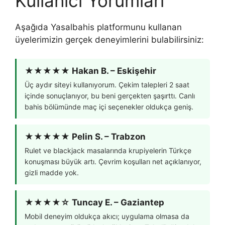
Kullanıcı Yorumları
Aşağıda Yasalbahis platformunu kullanan
üyelerimizin gerçek deneyimlerini bulabilirsiniz:
★★★★★ Hakan B. – Eskişehir
Üç aydır siteyi kullanıyorum. Çekim talepleri 2 saat
içinde sonuçlanıyor, bu beni gerçekten şaşırttı. Canlı
bahis bölümünde maç içi seçenekler oldukça geniş.
★★★★★ Pelin S. – Trabzon
Rulet ve blackjack masalarında krupiyelerin Türkçe
konuşması büyük artı. Çevrim koşulları net açıklanıyor,
gizli madde yok.
★★★★☆ Tuncay E. – Gaziantep
Mobil deneyim oldukça akıcı; uygulama olmasa da