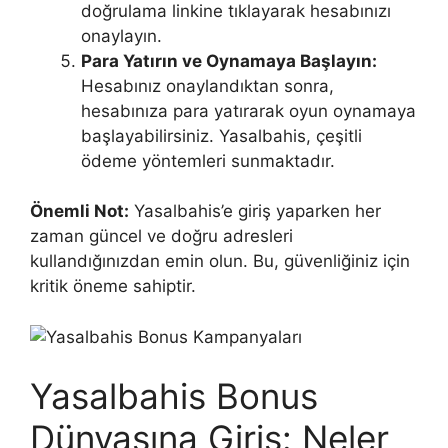
doğrulama linkine tıklayarak hesabınızı
onaylayın.
Para Yatırın ve Oynamaya Başlayın:
Hesabınız onaylandıktan sonra,
hesabınıza para yatırarak oyun oynamaya
başlayabilirsiniz. Yasalbahis, çeşitli
ödeme yöntemleri sunmaktadır.
Önemli Not:
Yasalbahis’e giriş yaparken her
zaman güncel ve doğru adresleri
kullandığınızdan emin olun. Bu, güvenliğiniz için
kritik öneme sahiptir.
Yasalbahis Bonus
Dünyasına Giriş: Neler