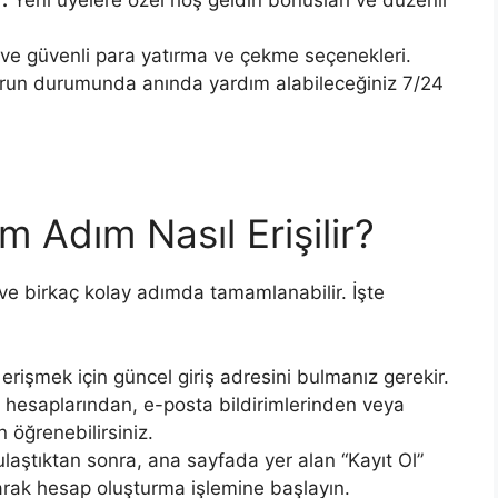
:
Yeni üyelere özel hoş geldin bonusları ve düzenli
.
 ve güvenli para yatırma ve çekme seçenekleri.
run durumunda anında yardım alabileceğiniz 7/24
m Adım Nasıl Erişilir?
r ve birkaç kolay adımda tamamlanabilir. İşte
erişmek için güncel giriş adresini bulmanız gerekir.
 hesaplarından, e-posta bildirimlerinden veya
 öğrenebilirsiniz.
aştıktan sonra, ana sayfada yer alan “Kayıt Ol”
yarak hesap oluşturma işlemine başlayın.