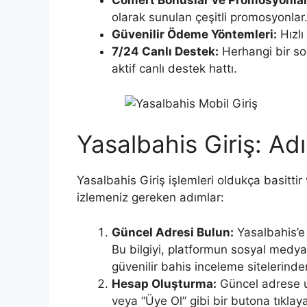
Cömert Bonuslar ve Promosyonlar
olarak sunulan çeşitli promosyonlar
Güvenilir Ödeme Yöntemleri:
Hızlı
7/24 Canlı Destek:
Herhangi bir so
aktif canlı destek hattı.
Yasalbahis Giriş: Adı
Yasalbahis Giriş işlemleri oldukça basitti
izlemeniz gereken adımlar:
Güncel Adresi Bulun:
Yasalbahis’e 
Bu bilgiyi, platformun sosyal medya
güvenilir bahis inceleme sitelerinden
Hesap Oluşturma:
Güncel adrese ul
veya “Üye Ol” gibi bir butona tıkla