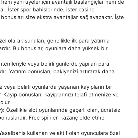
 hem yeni üyeler için avantajlı başlangıçlar hem de
ar. İster spor bahislerinde, ister casino
bonusları size ekstra avantajlar sağlayacaktır. İşte
el olarak sunulan, genellikle ilk para yatırma
lardır. Bu bonuslar, oyunlara daha yüksek bir
temleriyle veya belirli günlerde yapılan para
dır. Yatırım bonusları, bakiyenizi artırarak daha
e veya belirli oyunlarda yaşanan kayıpların bir
 Kayıp bonusları, kayıplarınızı telafi etmenize ve
olur.
):
Özellikle slot oyunlarında geçerli olan, ücretsiz
nuslardır. Free spinler, kazanç elde etme
Yasalbahis kullanan ve aktif olan oyunculara özel