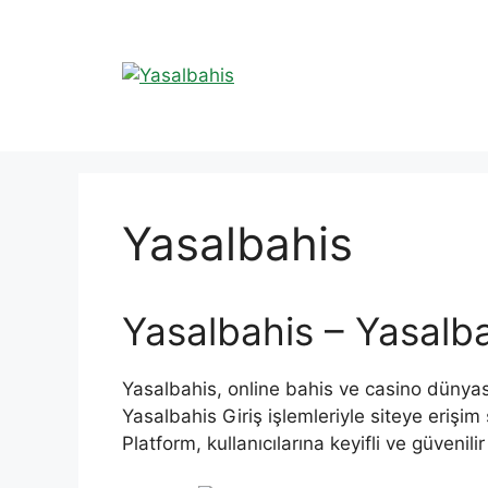
İçeriğe
atla
Yasalbahis
Yasalbahis – Yasalba
Yasalbahis, online bahis ve casino dünyas
Yasalbahis Giriş işlemleriyle siteye erişim
Platform, kullanıcılarına keyifli ve güveni