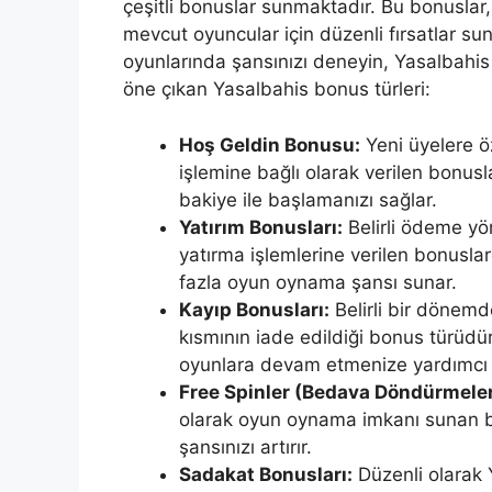
çeşitli bonuslar sunmaktadır. Bu bonuslar,
mevcut oyuncular için düzenli fırsatlar sun
oyunlarında şansınızı deneyin, Yasalbahis 
öne çıkan Yasalbahis bonus türleri:
Hoş Geldin Bonusu:
Yeni üyelere öz
işlemine bağlı olarak verilen bonus
bakiye ile başlamanızı sağlar.
Yatırım Bonusları:
Belirli ödeme yön
yatırma işlemlerine verilen bonuslar
fazla oyun oynama şansı sunar.
Kayıp Bonusları:
Belirli bir dönemd
kısmının iade edildiği bonus türüdür.
oyunlara devam etmenize yardımcı 
Free Spinler (Bedava Döndürmeler
olarak oyun oynama imkanı sunan bo
şansınızı artırır.
Sadakat Bonusları:
Düzenli olarak 