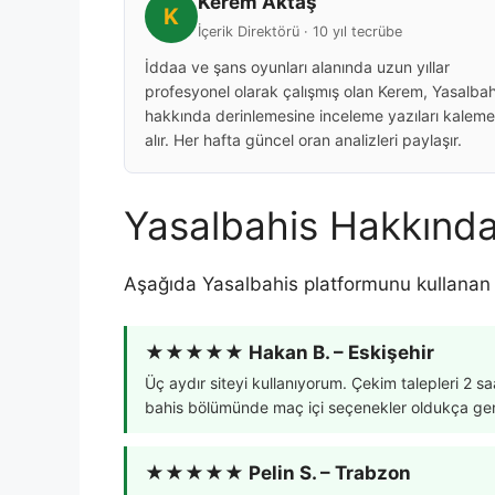
Kerem Aktaş
K
İçerik Direktörü · 10 yıl tecrübe
İddaa ve şans oyunları alanında uzun yıllar
profesyonel olarak çalışmış olan Kerem, Yasalbah
hakkında derinlemesine inceleme yazıları kaleme
alır. Her hafta güncel oran analizleri paylaşır.
Yasalbahis Hakkında 
Aşağıda Yasalbahis platformunu kullanan ü
★★★★★ Hakan B. – Eskişehir
Üç aydır siteyi kullanıyorum. Çekim talepleri 2 sa
bahis bölümünde maç içi seçenekler oldukça gen
★★★★★ Pelin S. – Trabzon