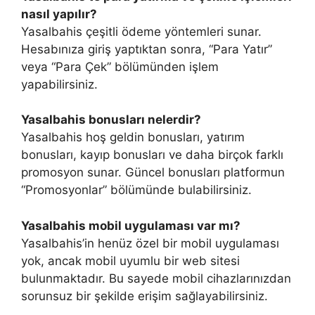
nasıl yapılır?
Yasalbahis çeşitli ödeme yöntemleri sunar.
Hesabınıza giriş yaptıktan sonra, “Para Yatır”
veya “Para Çek” bölümünden işlem
yapabilirsiniz.
Yasalbahis bonusları nelerdir?
Yasalbahis hoş geldin bonusları, yatırım
bonusları, kayıp bonusları ve daha birçok farklı
promosyon sunar. Güncel bonusları platformun
“Promosyonlar” bölümünde bulabilirsiniz.
Yasalbahis mobil uygulaması var mı?
Yasalbahis’in henüz özel bir mobil uygulaması
yok, ancak mobil uyumlu bir web sitesi
bulunmaktadır. Bu sayede mobil cihazlarınızdan
sorunsuz bir şekilde erişim sağlayabilirsiniz.