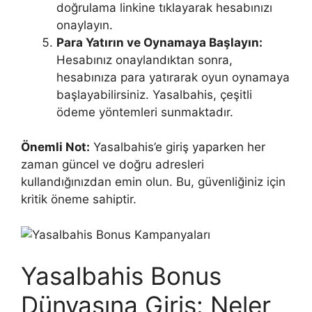
doğrulama linkine tıklayarak hesabınızı
onaylayın.
Para Yatırın ve Oynamaya Başlayın:
Hesabınız onaylandıktan sonra,
hesabınıza para yatırarak oyun oynamaya
başlayabilirsiniz. Yasalbahis, çeşitli
ödeme yöntemleri sunmaktadır.
Önemli Not:
Yasalbahis’e giriş yaparken her
zaman güncel ve doğru adresleri
kullandığınızdan emin olun. Bu, güvenliğiniz için
kritik öneme sahiptir.
Yasalbahis Bonus
Dünyasına Giriş: Neler