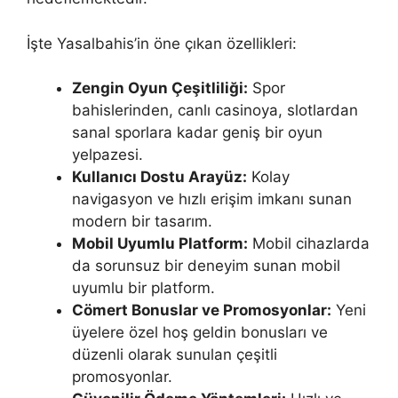
İşte Yasalbahis’in öne çıkan özellikleri:
Zengin Oyun Çeşitliliği:
Spor
bahislerinden, canlı casinoya, slotlardan
sanal sporlara kadar geniş bir oyun
yelpazesi.
Kullanıcı Dostu Arayüz:
Kolay
navigasyon ve hızlı erişim imkanı sunan
modern bir tasarım.
Mobil Uyumlu Platform:
Mobil cihazlarda
da sorunsuz bir deneyim sunan mobil
uyumlu bir platform.
Cömert Bonuslar ve Promosyonlar:
Yeni
üyelere özel hoş geldin bonusları ve
düzenli olarak sunulan çeşitli
promosyonlar.