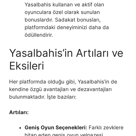
Yasalbahis kullanan ve aktif olan
oyunculara özel olarak sunulan
bonuslardır. Sadakat bonusları,
platformdaki deneyiminizi daha da
ödüllendirir.
Yasalbahis’in Artıları ve
Eksileri
Her platformda olduğu gibi, Yasalbahis’in de
kendine özgü avantajları ve dezavantajları
bulunmaktadır. İşte bazıları:
Artıları:
Geniş Oyun Seçenekleri:
Farklı zevklere
hitap eden geniş oyun yelpazesi.