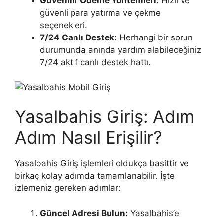
Güvenilir Ödeme Yöntemleri:
Hızlı ve
güvenli para yatırma ve çekme
seçenekleri.
7/24 Canlı Destek:
Herhangi bir sorun
durumunda anında yardım alabileceğiniz
7/24 aktif canlı destek hattı.
Yasalbahis Giriş: Adım
Adım Nasıl Erişilir?
Yasalbahis Giriş işlemleri oldukça basittir ve
birkaç kolay adımda tamamlanabilir. İşte
izlemeniz gereken adımlar:
Güncel Adresi Bulun:
Yasalbahis’e