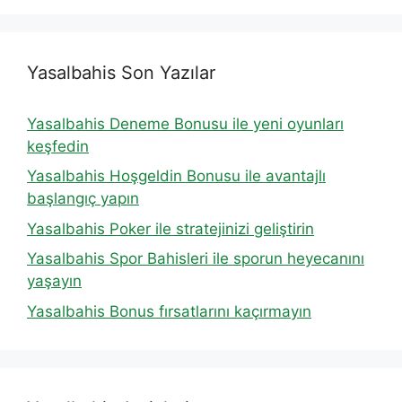
Yasalbahis Son Yazılar
Yasalbahis Deneme Bonusu ile yeni oyunları
keşfedin
Yasalbahis Hoşgeldin Bonusu ile avantajlı
başlangıç yapın
Yasalbahis Poker ile stratejinizi geliştirin
Yasalbahis Spor Bahisleri ile sporun heyecanını
yaşayın
Yasalbahis Bonus fırsatlarını kaçırmayın