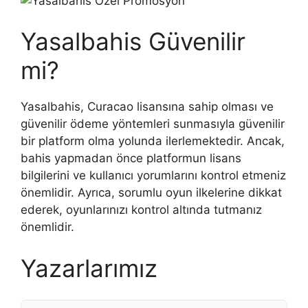
Yasalbahis Güvenilir
mi?
Yasalbahis, Curacao lisansına sahip olması ve
güvenilir ödeme yöntemleri sunmasıyla güvenilir
bir platform olma yolunda ilerlemektedir. Ancak,
bahis yapmadan önce platformun lisans
bilgilerini ve kullanıcı yorumlarını kontrol etmeniz
önemlidir. Ayrıca, sorumlu oyun ilkelerine dikkat
ederek, oyunlarınızı kontrol altında tutmanız
önemlidir.
Yazarlarımız