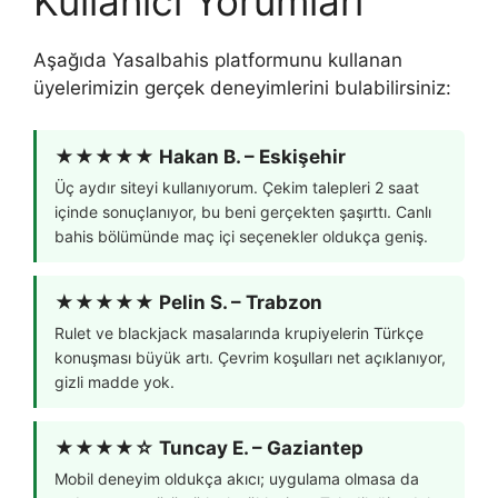
Kullanıcı Yorumları
Aşağıda Yasalbahis platformunu kullanan
üyelerimizin gerçek deneyimlerini bulabilirsiniz:
★★★★★ Hakan B. – Eskişehir
Üç aydır siteyi kullanıyorum. Çekim talepleri 2 saat
içinde sonuçlanıyor, bu beni gerçekten şaşırttı. Canlı
bahis bölümünde maç içi seçenekler oldukça geniş.
★★★★★ Pelin S. – Trabzon
Rulet ve blackjack masalarında krupiyelerin Türkçe
konuşması büyük artı. Çevrim koşulları net açıklanıyor,
gizli madde yok.
★★★★☆ Tuncay E. – Gaziantep
Mobil deneyim oldukça akıcı; uygulama olmasa da