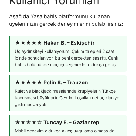
Kullanıcı Yorumları
Aşağıda Yasalbahis platformunu kullanan
üyelerimizin gerçek deneyimlerini bulabilirsiniz:
★★★★★ Hakan B. – Eskişehir
Üç aydır siteyi kullanıyorum. Çekim talepleri 2 saat
içinde sonuçlanıyor, bu beni gerçekten şaşırttı. Canlı
bahis bölümünde maç içi seçenekler oldukça geniş.
★★★★★ Pelin S. – Trabzon
Rulet ve blackjack masalarında krupiyelerin Türkçe
konuşması büyük artı. Çevrim koşulları net açıklanıyor,
gizli madde yok.
★★★★☆ Tuncay E. – Gaziantep
Mobil deneyim oldukça akıcı; uygulama olmasa da