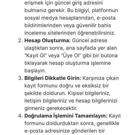
erişmek için güncel giriş adresini
bulmanız gerekir. Bu bilgiyi, platformun
sosyal medya hesaplarından, e-posta
bildirimlerinden veya güvenilir bahis
inceleme sitelerinden öğrenebilirsiniz.
Hesap Oluşturma:
Güncel adrese
ulaştıktan sonra, ana sayfada yer alan
“Kayıt Ol” veya “Üye Ol” gibi bir butona
tıklayarak hesap oluşturma işlemine
başlayın.
Bilgileri Dikkatle Girin:
Karşınıza çıkan
kayıt formunu doğru ve eksiksiz bir
şekilde doldurun. Kişisel bilgileriniz,
iletişim bilgileriniz ve hesap bilgilerinizi
girmeniz gerekecektir.
Doğrulama İşlemini Tamamlayın:
Kayıt
formunu doldurduktan sonra, genellikle
e-posta adresinize gönderilen bir