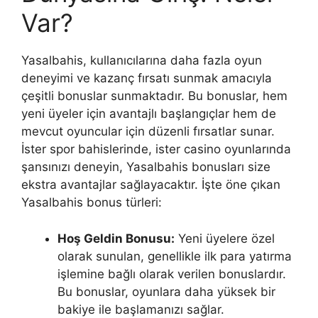
Var?
Yasalbahis, kullanıcılarına daha fazla oyun
deneyimi ve kazanç fırsatı sunmak amacıyla
çeşitli bonuslar sunmaktadır. Bu bonuslar, hem
yeni üyeler için avantajlı başlangıçlar hem de
mevcut oyuncular için düzenli fırsatlar sunar.
İster spor bahislerinde, ister casino oyunlarında
şansınızı deneyin, Yasalbahis bonusları size
ekstra avantajlar sağlayacaktır. İşte öne çıkan
Yasalbahis bonus türleri:
Hoş Geldin Bonusu:
Yeni üyelere özel
olarak sunulan, genellikle ilk para yatırma
işlemine bağlı olarak verilen bonuslardır.
Bu bonuslar, oyunlara daha yüksek bir
bakiye ile başlamanızı sağlar.