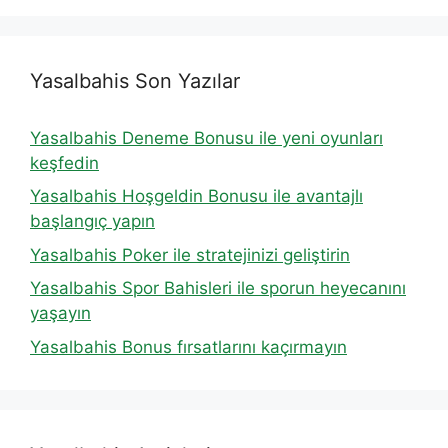
Yasalbahis Son Yazılar
Yasalbahis Deneme Bonusu ile yeni oyunları
keşfedin
Yasalbahis Hoşgeldin Bonusu ile avantajlı
başlangıç yapın
Yasalbahis Poker ile stratejinizi geliştirin
Yasalbahis Spor Bahisleri ile sporun heyecanını
yaşayın
Yasalbahis Bonus fırsatlarını kaçırmayın