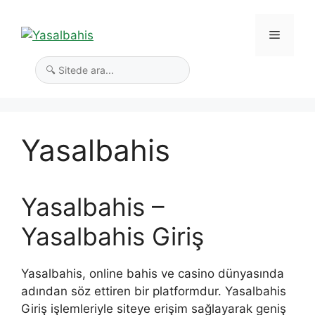
İçeriğe
atla
Menü
Yasalbahis
Yasalbahis –
Yasalbahis Giriş
Yasalbahis, online bahis ve casino dünyasında
adından söz ettiren bir platformdur. Yasalbahis
Giriş işlemleriyle siteye erişim sağlayarak geniş