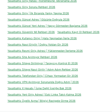
Yasalbahis Giriş Hatası | Körlemesine Tekrarlama 2026
Yasalbahis Giriş Sorunu Rehberi 2026
Yasalbahis Giriş | İlk Ekranda Yanlış Yapma 2026
Yasalbahis Güncel Adres | Gözünle Doğrula 2026
Yasalbahis Güncel Yeni Adres | Yapıyı Görmeden Başlama 2026
Yasalbahis Güvenilir Mi Rehberi 2026
Yasalbahis Kayıt Ol Rehberi 2026
Yasalbahis Kullanıcı Girişi | Hata Yapmadan İlerle 2026
Yasalbahis Nasıl Erişilir | Doğru Yoldan Gir 2026
Yasalbahis Resmi Giriş Adresi | Yüklenmeden İlerleme 2026
Yasalbahis Site Açılmıyor Rehberi 2026
Yasalbahis Siteye Girilmiyor | Tarayıcıyı Kontrol Et 2026
Yasalbahis Siteye Nasıl Girilir | Adım Adım Rehber 2026
Yasalbahis Telefondan Giriş | Cihazı Yormadan Gir 2026
Yasalbahis VPN Açılmıyor Sorununda Doğru Adım | 2026
Yasalbahis X Hesabı | İsme Değil İçeriğe Bak 2026
Yasalbahis Yeni Giriş Adresi | Eski Linke Takılı Kalma 2026
Yasalbahis Üyelik Açma | Bilgiyi Rastgele Girme 2026