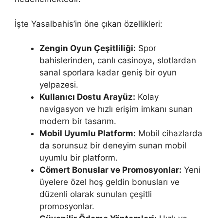
İşte Yasalbahis’in öne çıkan özellikleri:
Zengin Oyun Çeşitliliği:
Spor
bahislerinden, canlı casinoya, slotlardan
sanal sporlara kadar geniş bir oyun
yelpazesi.
Kullanıcı Dostu Arayüz:
Kolay
navigasyon ve hızlı erişim imkanı sunan
modern bir tasarım.
Mobil Uyumlu Platform:
Mobil cihazlarda
da sorunsuz bir deneyim sunan mobil
uyumlu bir platform.
Cömert Bonuslar ve Promosyonlar:
Yeni
üyelere özel hoş geldin bonusları ve
düzenli olarak sunulan çeşitli
promosyonlar.