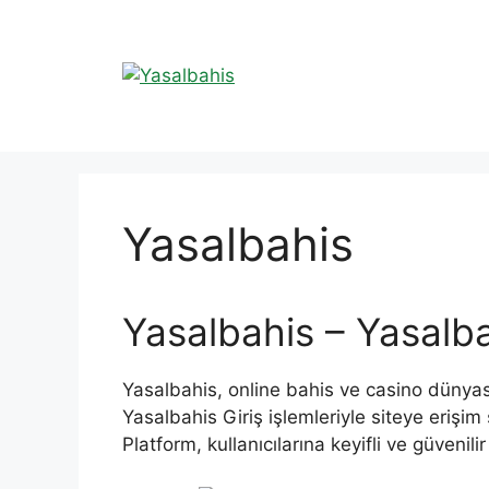
İçeriğe
atla
Yasalbahis
Yasalbahis – Yasalba
Yasalbahis, online bahis ve casino dünyas
Yasalbahis Giriş işlemleriyle siteye erişim
Platform, kullanıcılarına keyifli ve güveni