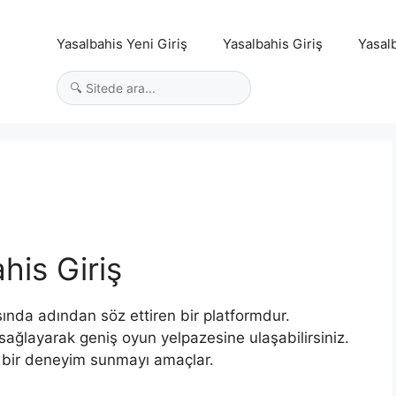
Yasalbahis Yeni Giriş
Yasalbahis Giriş
Yasal
his Giriş
ında adından söz ettiren bir platformdur.
 sağlayarak geniş oyun yelpazesine ulaşabilirsiniz.
lir bir deneyim sunmayı amaçlar.