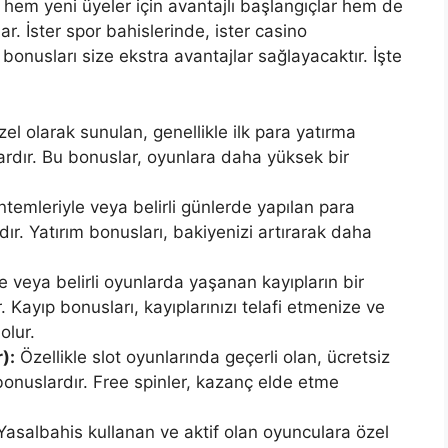
 hem yeni üyeler için avantajlı başlangıçlar hem de
ar. İster spor bahislerinde, ister casino
bonusları size ekstra avantajlar sağlayacaktır. İşte
el olarak sunulan, genellikle ilk para yatırma
lardır. Bu bonuslar, oyunlara daha yüksek bir
temleriyle veya belirli günlerde yapılan para
dır. Yatırım bonusları, bakiyenizi artırarak daha
e veya belirli oyunlarda yaşanan kayıpların bir
 Kayıp bonusları, kayıplarınızı telafi etmenize ve
olur.
):
Özellikle slot oyunlarında geçerli olan, ücretsiz
nuslardır. Free spinler, kazanç elde etme
Yasalbahis kullanan ve aktif olan oyunculara özel