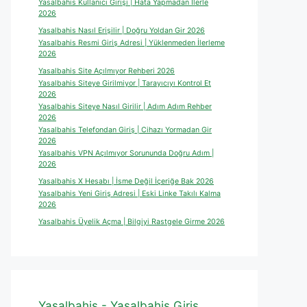
Yasalbahis Kullanıcı Girişi | Hata Yapmadan İlerle
2026
Yasalbahis Nasıl Erişilir | Doğru Yoldan Gir 2026
Yasalbahis Resmi Giriş Adresi | Yüklenmeden İlerleme
2026
Yasalbahis Site Açılmıyor Rehberi 2026
Yasalbahis Siteye Girilmiyor | Tarayıcıyı Kontrol Et
2026
Yasalbahis Siteye Nasıl Girilir | Adım Adım Rehber
2026
Yasalbahis Telefondan Giriş | Cihazı Yormadan Gir
2026
Yasalbahis VPN Açılmıyor Sorununda Doğru Adım |
2026
Yasalbahis X Hesabı | İsme Değil İçeriğe Bak 2026
Yasalbahis Yeni Giriş Adresi | Eski Linke Takılı Kalma
2026
Yasalbahis Üyelik Açma | Bilgiyi Rastgele Girme 2026
Yasalbahis - Yasalbahis Giriş