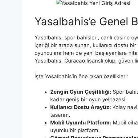
Yasalbahis’e Genel B
Yasalbahis, spor bahisleri, canlı casino oy
içeriği bir arada sunan, kullanıcı dostu b
oyunculara hem de yeni başlayanlara hita
Yasalbahis, Curacao lisanslı olup, güvenil
İşte Yasalbahis’in öne çıkan özellikleri:
Zengin Oyun Çeşitliliği:
Spor bahis
kadar geniş bir oyun yelpazesi.
Kullanıcı Dostu Arayüz:
Kolay navi
tasarım.
Mobil Uyumlu Platform:
Mobil ciha
uyumlu bir platform.