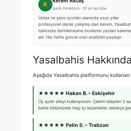
Kerem Aktaş
K
İçerik Direktörü · 10 yıl tecrübe
İddaa ve şans oyunları alanında uzun yıllar
profesyonel olarak çalışmış olan Kerem, Yasalbah
hakkında derinlemesine inceleme yazıları kaleme
alır. Her hafta güncel oran analizleri paylaşır.
Yasalbahis Hakkında 
Aşağıda Yasalbahis platformunu kullanan ü
★★★★★ Hakan B. – Eskişehir
Üç aydır siteyi kullanıyorum. Çekim talepleri 2 sa
bahis bölümünde maç içi seçenekler oldukça gen
★★★★★ Pelin S. – Trabzon