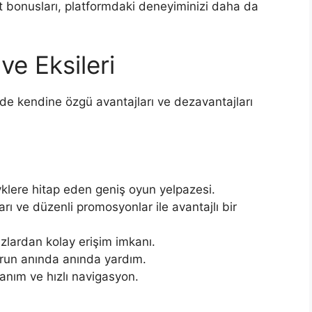
t bonusları, platformdaki deneyiminizi daha da
 ve Eksileri
 de kendine özgü avantajları ve dezavantajları
vklere hitap eden geniş oyun yelpazesi.
ı ve düzenli promosyonlar ile avantajlı bir
zlardan kolay erişim imkanı.
run anında anında yardım.
anım ve hızlı navigasyon.