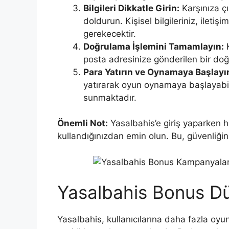
Bilgileri Dikkatle Girin:
Karşınıza çı
doldurun. Kişisel bilgileriniz, iletişi
gerekecektir.
Doğrulama İşlemini Tamamlayın:
K
posta adresinize gönderilen bir doğ
Para Yatırın ve Oynamaya Başlayı
yatırarak oyun oynamaya başlayabili
sunmaktadır.
Önemli Not:
Yasalbahis’e giriş yaparken 
kullandığınızdan emin olun. Bu, güvenliğini
Yasalbahis Bonus Dü
Yasalbahis, kullanıcılarına daha fazla oy