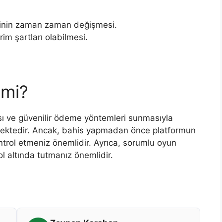
rinin zaman zaman değişmesi.
im şartları olabilmesi.
 mi?
sı ve güvenilir ödeme yöntemleri sunmasıyla
lemektedir. Ancak, bahis yapmadan önce platformun
kontrol etmeniz önemlidir. Ayrıca, sorumlu oyun
ol altında tutmanız önemlidir.