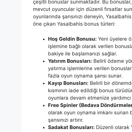
çeşitli bonuslar sunmaktadır. Bu bonuslar,
mevcut oyuncular için düzenli fırsatlar sun
oyunlarında şansınızı deneyin, Yasalbahis 
öne çıkan Yasalbahis bonus türleri:
Hoş Geldin Bonusu:
Yeni üyelere öz
işlemine bağlı olarak verilen bonus
bakiye ile başlamanızı sağlar.
Yatırım Bonusları:
Belirli ödeme yön
yatırma işlemlerine verilen bonuslar
fazla oyun oynama şansı sunar.
Kayıp Bonusları:
Belirli bir dönemd
kısmının iade edildiği bonus türüdür.
oyunlara devam etmenize yardımcı 
Free Spinler (Bedava Döndürmeler
olarak oyun oynama imkanı sunan bo
şansınızı artırır.
Sadakat Bonusları:
Düzenli olarak 