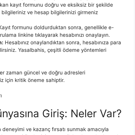
kan kayıt formunu doğru ve eksiksiz bir şekilde
m bilgileriniz ve hesap bilgilerinizi girmeniz
ayıt formunu doldurduktan sonra, genellikle e-
rulama linkine tıklayarak hesabınızı onaylayın.
n:
Hesabınız onaylandıktan sonra, hesabınıza para
rsiniz. Yasalbahis, çeşitli ödeme yöntemleri
her zaman güncel ve doğru adresleri
z için kritik öneme sahiptir.
nyasına Giriş: Neler Var?
un deneyimi ve kazanç fırsatı sunmak amacıyla