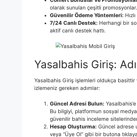
Cömert Bonuslar ve Promosyonlar
olarak sunulan çeşitli promosyonlar
Güvenilir Ödeme Yöntemleri:
Hızlı
7/24 Canlı Destek:
Herhangi bir so
aktif canlı destek hattı.
Yasalbahis Giriş: Adı
Yasalbahis Giriş işlemleri oldukça basitti
izlemeniz gereken adımlar:
Güncel Adresi Bulun:
Yasalbahis’e 
Bu bilgiyi, platformun sosyal medya
güvenilir bahis inceleme sitelerinden
Hesap Oluşturma:
Güncel adrese ul
veya “Üye Ol” gibi bir butona tıkla