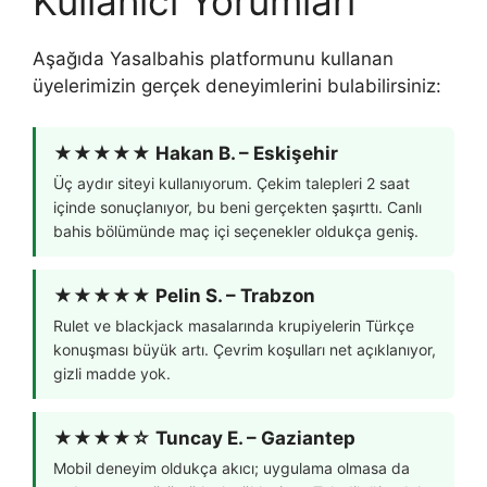
Kullanıcı Yorumları
Aşağıda Yasalbahis platformunu kullanan
üyelerimizin gerçek deneyimlerini bulabilirsiniz:
★★★★★ Hakan B. – Eskişehir
Üç aydır siteyi kullanıyorum. Çekim talepleri 2 saat
içinde sonuçlanıyor, bu beni gerçekten şaşırttı. Canlı
bahis bölümünde maç içi seçenekler oldukça geniş.
★★★★★ Pelin S. – Trabzon
Rulet ve blackjack masalarında krupiyelerin Türkçe
konuşması büyük artı. Çevrim koşulları net açıklanıyor,
gizli madde yok.
★★★★☆ Tuncay E. – Gaziantep
Mobil deneyim oldukça akıcı; uygulama olmasa da