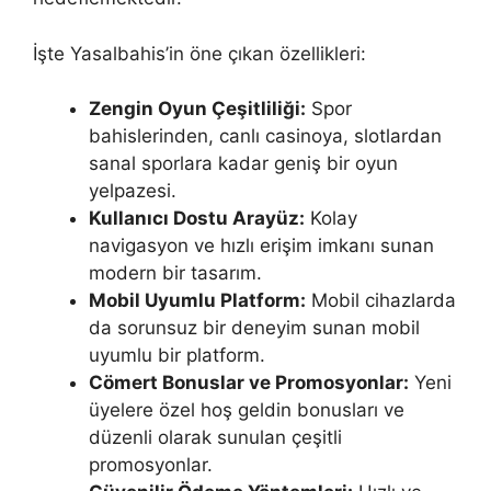
İşte Yasalbahis’in öne çıkan özellikleri:
Zengin Oyun Çeşitliliği:
Spor
bahislerinden, canlı casinoya, slotlardan
sanal sporlara kadar geniş bir oyun
yelpazesi.
Kullanıcı Dostu Arayüz:
Kolay
navigasyon ve hızlı erişim imkanı sunan
modern bir tasarım.
Mobil Uyumlu Platform:
Mobil cihazlarda
da sorunsuz bir deneyim sunan mobil
uyumlu bir platform.
Cömert Bonuslar ve Promosyonlar:
Yeni
üyelere özel hoş geldin bonusları ve
düzenli olarak sunulan çeşitli
promosyonlar.