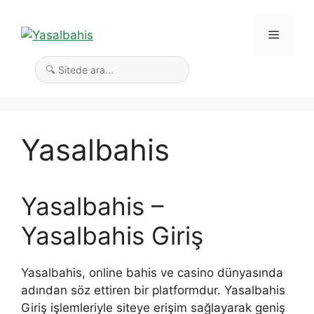
İçeriğe
atla
Menü
Yasalbahis
Yasalbahis –
Yasalbahis Giriş
Yasalbahis, online bahis ve casino dünyasında
adından söz ettiren bir platformdur. Yasalbahis
Giriş işlemleriyle siteye erişim sağlayarak geniş