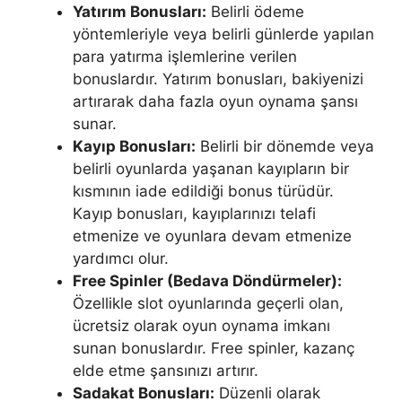
Yatırım Bonusları:
Belirli ödeme
yöntemleriyle veya belirli günlerde yapılan
para yatırma işlemlerine verilen
bonuslardır. Yatırım bonusları, bakiyenizi
artırarak daha fazla oyun oynama şansı
sunar.
Kayıp Bonusları:
Belirli bir dönemde veya
belirli oyunlarda yaşanan kayıpların bir
kısmının iade edildiği bonus türüdür.
Kayıp bonusları, kayıplarınızı telafi
etmenize ve oyunlara devam etmenize
yardımcı olur.
Free Spinler (Bedava Döndürmeler):
Özellikle slot oyunlarında geçerli olan,
ücretsiz olarak oyun oynama imkanı
sunan bonuslardır. Free spinler, kazanç
elde etme şansınızı artırır.
Sadakat Bonusları:
Düzenli olarak