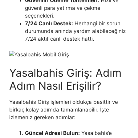
Güvenilir Ödeme Yöntemleri:
Hızlı ve
güvenli para yatırma ve çekme
seçenekleri.
7/24 Canlı Destek:
Herhangi bir sorun
durumunda anında yardım alabileceğiniz
7/24 aktif canlı destek hattı.
Yasalbahis Giriş: Adım
Adım Nasıl Erişilir?
Yasalbahis Giriş işlemleri oldukça basittir ve
birkaç kolay adımda tamamlanabilir. İşte
izlemeniz gereken adımlar:
Güncel Adresi Bulun:
Yasalbahis’e