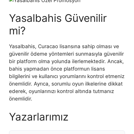
Yasalbahis Güvenilir
mi?
Yasalbahis, Curacao lisansına sahip olması ve
güvenilir ödeme yöntemleri sunmasıyla güvenilir
bir platform olma yolunda ilerlemektedir. Ancak,
bahis yapmadan önce platformun lisans
bilgilerini ve kullanıcı yorumlarını kontrol etmeniz
önemlidir. Ayrıca, sorumlu oyun ilkelerine dikkat
ederek, oyunlarınızı kontrol altında tutmanız
önemlidir.
Yazarlarımız