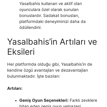
Yasalbahis kullanan ve aktif olan
oyunculara özel olarak sunulan
bonuslardır. Sadakat bonusları,
platformdaki deneyiminizi daha da
ödüllendirir.
Yasalbahis’in Artıları ve
Eksileri
Her platformda olduğu gibi, Yasalbahis’in de
kendine özgü avantajları ve dezavantajları
bulunmaktadır. İşte bazıları:
Artıları:
Geniş Oyun Seçenekleri:
Farklı zevklere
hitap eden geniş oyun yelpazesi.