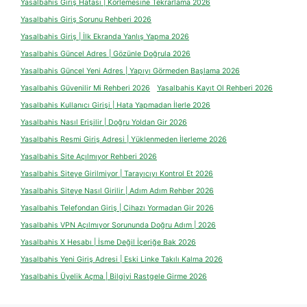
Yasalbahis Giriş Hatası | Körlemesine Tekrarlama 2026
Yasalbahis Giriş Sorunu Rehberi 2026
Yasalbahis Giriş | İlk Ekranda Yanlış Yapma 2026
Yasalbahis Güncel Adres | Gözünle Doğrula 2026
Yasalbahis Güncel Yeni Adres | Yapıyı Görmeden Başlama 2026
Yasalbahis Güvenilir Mi Rehberi 2026
Yasalbahis Kayıt Ol Rehberi 2026
Yasalbahis Kullanıcı Girişi | Hata Yapmadan İlerle 2026
Yasalbahis Nasıl Erişilir | Doğru Yoldan Gir 2026
Yasalbahis Resmi Giriş Adresi | Yüklenmeden İlerleme 2026
Yasalbahis Site Açılmıyor Rehberi 2026
Yasalbahis Siteye Girilmiyor | Tarayıcıyı Kontrol Et 2026
Yasalbahis Siteye Nasıl Girilir | Adım Adım Rehber 2026
Yasalbahis Telefondan Giriş | Cihazı Yormadan Gir 2026
Yasalbahis VPN Açılmıyor Sorununda Doğru Adım | 2026
Yasalbahis X Hesabı | İsme Değil İçeriğe Bak 2026
Yasalbahis Yeni Giriş Adresi | Eski Linke Takılı Kalma 2026
Yasalbahis Üyelik Açma | Bilgiyi Rastgele Girme 2026