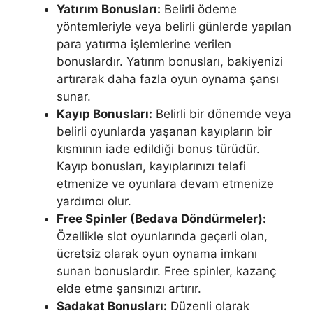
Yatırım Bonusları:
Belirli ödeme
yöntemleriyle veya belirli günlerde yapılan
para yatırma işlemlerine verilen
bonuslardır. Yatırım bonusları, bakiyenizi
artırarak daha fazla oyun oynama şansı
sunar.
Kayıp Bonusları:
Belirli bir dönemde veya
belirli oyunlarda yaşanan kayıpların bir
kısmının iade edildiği bonus türüdür.
Kayıp bonusları, kayıplarınızı telafi
etmenize ve oyunlara devam etmenize
yardımcı olur.
Free Spinler (Bedava Döndürmeler):
Özellikle slot oyunlarında geçerli olan,
ücretsiz olarak oyun oynama imkanı
sunan bonuslardır. Free spinler, kazanç
elde etme şansınızı artırır.
Sadakat Bonusları:
Düzenli olarak