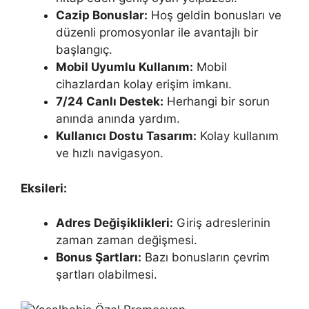
Cazip Bonuslar:
Hoş geldin bonusları ve
düzenli promosyonlar ile avantajlı bir
başlangıç.
Mobil Uyumlu Kullanım:
Mobil
cihazlardan kolay erişim imkanı.
7/24 Canlı Destek:
Herhangi bir sorun
anında anında yardım.
Kullanıcı Dostu Tasarım:
Kolay kullanım
ve hızlı navigasyon.
Eksileri:
Adres Değişiklikleri:
Giriş adreslerinin
zaman zaman değişmesi.
Bonus Şartları:
Bazı bonusların çevrim
şartları olabilmesi.