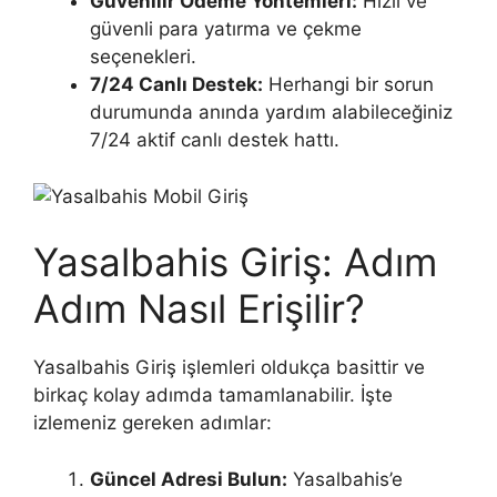
Güvenilir Ödeme Yöntemleri:
Hızlı ve
güvenli para yatırma ve çekme
seçenekleri.
7/24 Canlı Destek:
Herhangi bir sorun
durumunda anında yardım alabileceğiniz
7/24 aktif canlı destek hattı.
Yasalbahis Giriş: Adım
Adım Nasıl Erişilir?
Yasalbahis Giriş işlemleri oldukça basittir ve
birkaç kolay adımda tamamlanabilir. İşte
izlemeniz gereken adımlar:
Güncel Adresi Bulun:
Yasalbahis’e