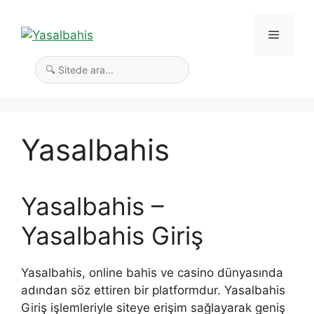
İçeriğe
atla
Menü
Yasalbahis
Yasalbahis –
Yasalbahis Giriş
Yasalbahis, online bahis ve casino dünyasında
adından söz ettiren bir platformdur. Yasalbahis
Giriş işlemleriyle siteye erişim sağlayarak geniş