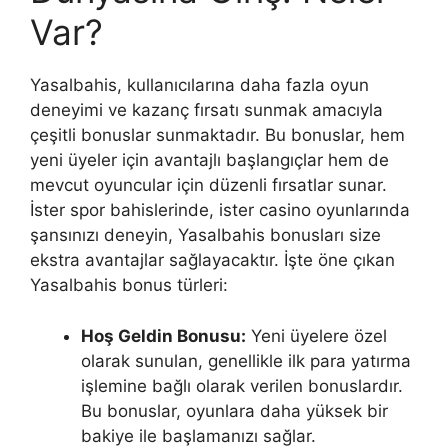
Var?
Yasalbahis, kullanıcılarına daha fazla oyun
deneyimi ve kazanç fırsatı sunmak amacıyla
çeşitli bonuslar sunmaktadır. Bu bonuslar, hem
yeni üyeler için avantajlı başlangıçlar hem de
mevcut oyuncular için düzenli fırsatlar sunar.
İster spor bahislerinde, ister casino oyunlarında
şansınızı deneyin, Yasalbahis bonusları size
ekstra avantajlar sağlayacaktır. İşte öne çıkan
Yasalbahis bonus türleri:
Hoş Geldin Bonusu:
Yeni üyelere özel
olarak sunulan, genellikle ilk para yatırma
işlemine bağlı olarak verilen bonuslardır.
Bu bonuslar, oyunlara daha yüksek bir
bakiye ile başlamanızı sağlar.