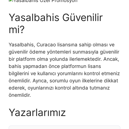
Yasalbahis Güvenilir
mi?
Yasalbahis, Curacao lisansına sahip olması ve
güvenilir ödeme yöntemleri sunmasıyla güvenilir
bir platform olma yolunda ilerlemektedir. Ancak,
bahis yapmadan önce platformun lisans
bilgilerini ve kullanıcı yorumlarını kontrol etmeniz
önemlidir. Ayrıca, sorumlu oyun ilkelerine dikkat
ederek, oyunlarınızı kontrol altında tutmanız
önemlidir.
Yazarlarımız