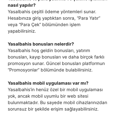
nasıl yapılır?
Yasalbahis çeşitli ödeme yöntemleri sunar.
Hesabınıza giriş yaptıktan sonra, “Para Yatır”
veya “Para Çek” bölümünden işlem
yapabilirsiniz.
Yasalbahis bonusları nelerdir?
Yasalbahis hoş geldin bonusları, yatırım
bonusları, kayıp bonusları ve daha birçok farklı
promosyon sunar. Güncel bonusları platformun
“Promosyonlar” bölümünde bulabilirsiniz.
Yasalbahis mobil uygulaması var mı?
Yasalbahis’in henüz özel bir mobil uygulaması
yok, ancak mobil uyumlu bir web sitesi
bulunmaktadır. Bu sayede mobil cihazlarınızdan
sorunsuz bir şekilde erişim sağlayabilirsiniz.