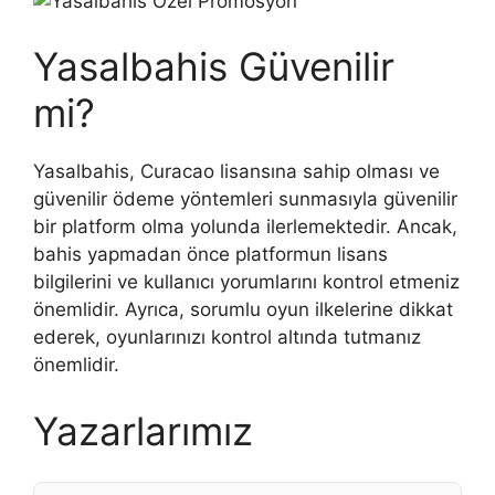
Yasalbahis Güvenilir
mi?
Yasalbahis, Curacao lisansına sahip olması ve
güvenilir ödeme yöntemleri sunmasıyla güvenilir
bir platform olma yolunda ilerlemektedir. Ancak,
bahis yapmadan önce platformun lisans
bilgilerini ve kullanıcı yorumlarını kontrol etmeniz
önemlidir. Ayrıca, sorumlu oyun ilkelerine dikkat
ederek, oyunlarınızı kontrol altında tutmanız
önemlidir.
Yazarlarımız