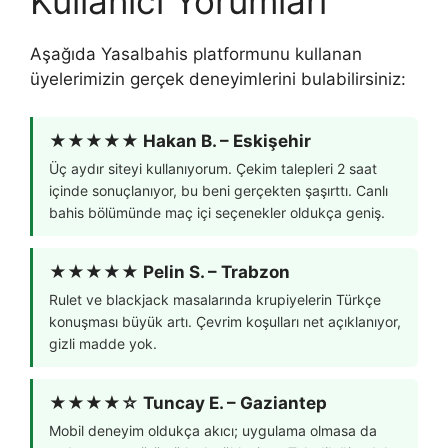
Kullanıcı Yorumları
Aşağıda Yasalbahis platformunu kullanan
üyelerimizin gerçek deneyimlerini bulabilirsiniz:
★★★★★ Hakan B. – Eskişehir
Üç aydır siteyi kullanıyorum. Çekim talepleri 2 saat
içinde sonuçlanıyor, bu beni gerçekten şaşırttı. Canlı
bahis bölümünde maç içi seçenekler oldukça geniş.
★★★★★ Pelin S. – Trabzon
Rulet ve blackjack masalarında krupiyelerin Türkçe
konuşması büyük artı. Çevrim koşulları net açıklanıyor,
gizli madde yok.
★★★★☆ Tuncay E. – Gaziantep
Mobil deneyim oldukça akıcı; uygulama olmasa da