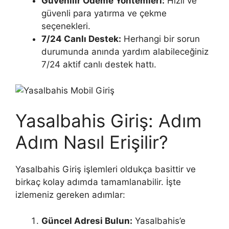
Güvenilir Ödeme Yöntemleri:
Hızlı ve
güvenli para yatırma ve çekme
seçenekleri.
7/24 Canlı Destek:
Herhangi bir sorun
durumunda anında yardım alabileceğiniz
7/24 aktif canlı destek hattı.
Yasalbahis Giriş: Adım
Adım Nasıl Erişilir?
Yasalbahis Giriş işlemleri oldukça basittir ve
birkaç kolay adımda tamamlanabilir. İşte
izlemeniz gereken adımlar:
Güncel Adresi Bulun:
Yasalbahis’e