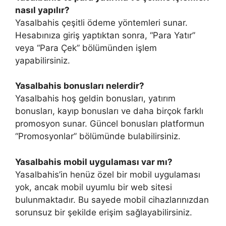
nasıl yapılır?
Yasalbahis çeşitli ödeme yöntemleri sunar.
Hesabınıza giriş yaptıktan sonra, “Para Yatır”
veya “Para Çek” bölümünden işlem
yapabilirsiniz.
Yasalbahis bonusları nelerdir?
Yasalbahis hoş geldin bonusları, yatırım
bonusları, kayıp bonusları ve daha birçok farklı
promosyon sunar. Güncel bonusları platformun
“Promosyonlar” bölümünde bulabilirsiniz.
Yasalbahis mobil uygulaması var mı?
Yasalbahis’in henüz özel bir mobil uygulaması
yok, ancak mobil uyumlu bir web sitesi
bulunmaktadır. Bu sayede mobil cihazlarınızdan
sorunsuz bir şekilde erişim sağlayabilirsiniz.