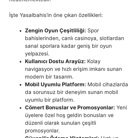
İşte Yasalbahis’in öne çıkan özellikleri:
Zengin Oyun Çeşitliliği:
Spor
bahislerinden, canlı casinoya, slotlardan
sanal sporlara kadar geniş bir oyun
yelpazesi.
Kullanıcı Dostu Arayüz:
Kolay
navigasyon ve hızlı erişim imkanı sunan
modern bir tasarım.
Mobil Uyumlu Platform:
Mobil cihazlarda
da sorunsuz bir deneyim sunan mobil
uyumlu bir platform.
Cömert Bonuslar ve Promosyonlar:
Yeni
üyelere özel hoş geldin bonusları ve
düzenli olarak sunulan çeşitli
promosyonlar.