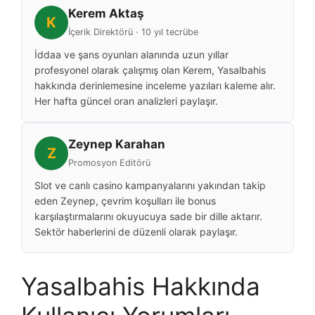
Kerem Aktaş
K
İçerik Direktörü · 10 yıl tecrübe
İddaa ve şans oyunları alanında uzun yıllar
profesyonel olarak çalışmış olan Kerem, Yasalbahis
hakkında derinlemesine inceleme yazıları kaleme alır.
Her hafta güncel oran analizleri paylaşır.
Zeynep Karahan
Z
Promosyon Editörü
Slot ve canlı casino kampanyalarını yakından takip
eden Zeynep, çevrim koşulları ile bonus
karşılaştırmalarını okuyucuya sade bir dille aktarır.
Sektör haberlerini de düzenli olarak paylaşır.
Yasalbahis Hakkında