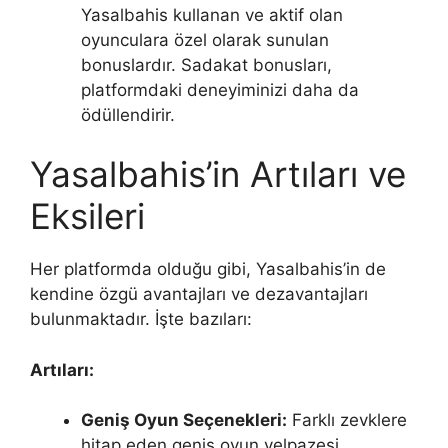
Yasalbahis kullanan ve aktif olan
oyunculara özel olarak sunulan
bonuslardır. Sadakat bonusları,
platformdaki deneyiminizi daha da
ödüllendirir.
Yasalbahis’in Artıları ve
Eksileri
Her platformda olduğu gibi, Yasalbahis’in de
kendine özgü avantajları ve dezavantajları
bulunmaktadır. İşte bazıları:
Artıları:
Geniş Oyun Seçenekleri:
Farklı zevklere
hitap eden geniş oyun yelpazesi.