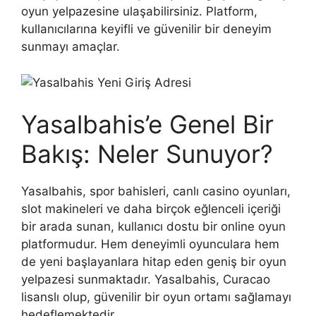
oyun yelpazesine ulaşabilirsiniz. Platform,
kullanıcılarına keyifli ve güvenilir bir deneyim
sunmayı amaçlar.
Yasalbahis’e Genel Bir
Bakış: Neler Sunuyor?
Yasalbahis, spor bahisleri, canlı casino oyunları,
slot makineleri ve daha birçok eğlenceli içeriği
bir arada sunan, kullanıcı dostu bir online oyun
platformudur. Hem deneyimli oyunculara hem
de yeni başlayanlara hitap eden geniş bir oyun
yelpazesi sunmaktadır. Yasalbahis, Curacao
lisanslı olup, güvenilir bir oyun ortamı sağlamayı
hedeflemektedir.