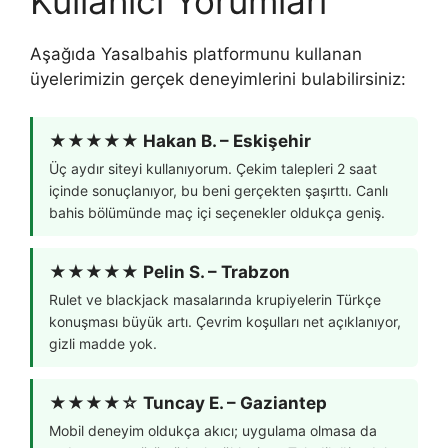
Kullanıcı Yorumları
Aşağıda Yasalbahis platformunu kullanan
üyelerimizin gerçek deneyimlerini bulabilirsiniz:
★★★★★ Hakan B. – Eskişehir
Üç aydır siteyi kullanıyorum. Çekim talepleri 2 saat
içinde sonuçlanıyor, bu beni gerçekten şaşırttı. Canlı
bahis bölümünde maç içi seçenekler oldukça geniş.
★★★★★ Pelin S. – Trabzon
Rulet ve blackjack masalarında krupiyelerin Türkçe
konuşması büyük artı. Çevrim koşulları net açıklanıyor,
gizli madde yok.
★★★★☆ Tuncay E. – Gaziantep
Mobil deneyim oldukça akıcı; uygulama olmasa da