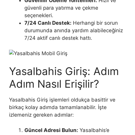
Güvenilir Ödeme Yöntemleri:
Hızlı ve
güvenli para yatırma ve çekme
seçenekleri.
7/24 Canlı Destek:
Herhangi bir sorun
durumunda anında yardım alabileceğiniz
7/24 aktif canlı destek hattı.
Yasalbahis Giriş: Adım
Adım Nasıl Erişilir?
Yasalbahis Giriş işlemleri oldukça basittir ve
birkaç kolay adımda tamamlanabilir. İşte
izlemeniz gereken adımlar:
Güncel Adresi Bulun:
Yasalbahis’e