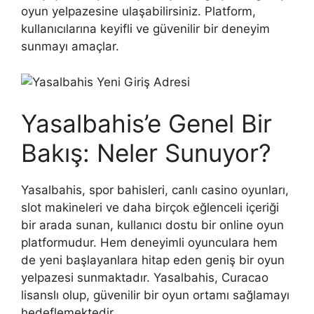
oyun yelpazesine ulaşabilirsiniz. Platform,
kullanıcılarına keyifli ve güvenilir bir deneyim
sunmayı amaçlar.
Yasalbahis’e Genel Bir
Bakış: Neler Sunuyor?
Yasalbahis, spor bahisleri, canlı casino oyunları,
slot makineleri ve daha birçok eğlenceli içeriği
bir arada sunan, kullanıcı dostu bir online oyun
platformudur. Hem deneyimli oyunculara hem
de yeni başlayanlara hitap eden geniş bir oyun
yelpazesi sunmaktadır. Yasalbahis, Curacao
lisanslı olup, güvenilir bir oyun ortamı sağlamayı
hedeflemektedir.