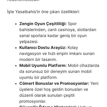
İşte Yasalbahis’in öne çıkan özellikleri:
Zengin Oyun Çeşitliliği:
Spor
bahislerinden, canlı casinoya, slotlardan
sanal sporlara kadar geniş bir oyun
yelpazesi.
Kullanıcı Dostu Arayüz:
Kolay
navigasyon ve hızlı erişim imkanı sunan
modern bir tasarım.
Mobil Uyumlu Platform:
Mobil cihazlarda
da sorunsuz bir deneyim sunan mobil
uyumlu bir platform.
Cömert Bonuslar ve Promosyonlar:
Yeni
üyelere özel hoş geldin bonusları ve
düzenli olarak sunulan çeşitli
promosyonlar.