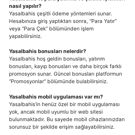
nasıl yapılır?
Yasalbahis çeşitli ödeme yöntemleri sunar.
Hesabınıza giriş yaptıktan sonra, “Para Yatır”
veya “Para Çek” bölümünden işlem
yapabilirsiniz.
Yasalbahis bonusları nelerdir?
Yasalbahis hoş geldin bonusları, yatırım
bonusları, kayıp bonusları ve daha birçok farklı
promosyon sunar. Güncel bonusları platformun
“Promosyonlar” bölümünde bulabilirsiniz.
Yasalbahis mobil uygulaması var mı?
Yasalbahis’in henüz özel bir mobil uygulaması
yok, ancak mobil uyumlu bir web sitesi
bulunmaktadır. Bu sayede mobil cihazlarınızdan
sorunsuz bir şekilde erişim sağlayabilirsiniz.