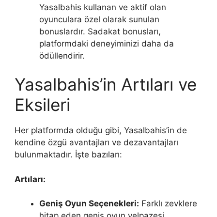
Yasalbahis kullanan ve aktif olan
oyunculara özel olarak sunulan
bonuslardır. Sadakat bonusları,
platformdaki deneyiminizi daha da
ödüllendirir.
Yasalbahis’in Artıları ve
Eksileri
Her platformda olduğu gibi, Yasalbahis’in de
kendine özgü avantajları ve dezavantajları
bulunmaktadır. İşte bazıları:
Artıları:
Geniş Oyun Seçenekleri:
Farklı zevklere
hitap eden geniş oyun yelpazesi.