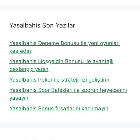
Yasalbahis Son Yazılar
Yasalbahis Deneme Bonusu ile yeni oyunları
keşfedin
Yasalbahis Hoşgeldin Bonusu ile avantajlı
başlangıç yapın
Yasalbahis Poker ile stratejinizi geliştirin
Yasalbahis Spor Bahisleri ile sporun heyecanını
yaşayın
Yasalbahis Bonus fırsatlarını kaçırmayın