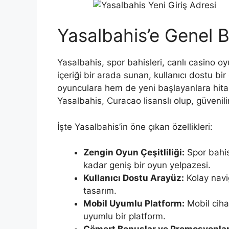
Yasalbahis’e Genel B
Yasalbahis, spor bahisleri, canlı casino oy
içeriği bir arada sunan, kullanıcı dostu b
oyunculara hem de yeni başlayanlara hita
Yasalbahis, Curacao lisanslı olup, güvenil
İşte Yasalbahis’in öne çıkan özellikleri:
Zengin Oyun Çeşitliliği:
Spor bahis
kadar geniş bir oyun yelpazesi.
Kullanıcı Dostu Arayüz:
Kolay navi
tasarım.
Mobil Uyumlu Platform:
Mobil ciha
uyumlu bir platform.