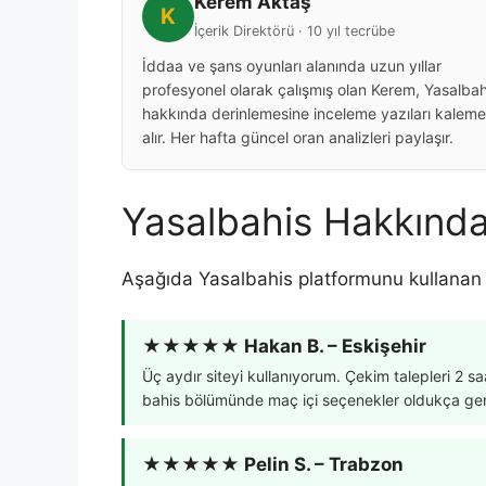
Kerem Aktaş
K
İçerik Direktörü · 10 yıl tecrübe
İddaa ve şans oyunları alanında uzun yıllar
profesyonel olarak çalışmış olan Kerem, Yasalbah
hakkında derinlemesine inceleme yazıları kaleme
alır. Her hafta güncel oran analizleri paylaşır.
Yasalbahis Hakkında 
Aşağıda Yasalbahis platformunu kullanan ü
★★★★★ Hakan B. – Eskişehir
Üç aydır siteyi kullanıyorum. Çekim talepleri 2 sa
bahis bölümünde maç içi seçenekler oldukça gen
★★★★★ Pelin S. – Trabzon