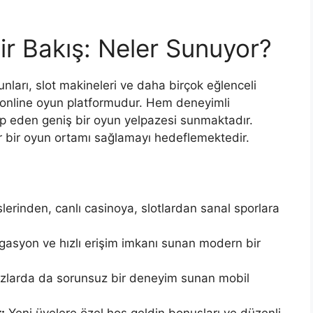
ir Bakış: Neler Sunuyor?
unları, slot makineleri ve daha birçok eğlenceli
ir online oyun platformudur. Hem deneyimli
p eden geniş bir oyun yelpazesi sunmaktadır.
ir bir oyun ortamı sağlamayı hedeflemektedir.
lerinden, canlı casinoya, slotlardan sanal sporlara
gasyon ve hızlı erişim imkanı sunan modern bir
zlarda da sorunsuz bir deneyim sunan mobil