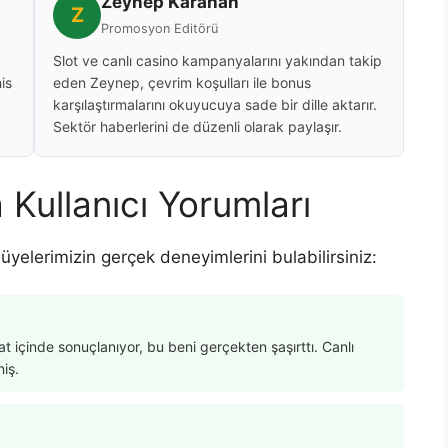
Zeynep Karahan
Z
Promosyon Editörü
Slot ve canlı casino kampanyalarını yakından takip
is
eden Zeynep, çevrim koşulları ile bonus
karşılaştırmalarını okuyucuya sade bir dille aktarır.
Sektör haberlerini de düzenli olarak paylaşır.
Kullanıcı Yorumları
yelerimizin gerçek deneyimlerini bulabilirsiniz:
at içinde sonuçlanıyor, bu beni gerçekten şaşırttı. Canlı
iş.