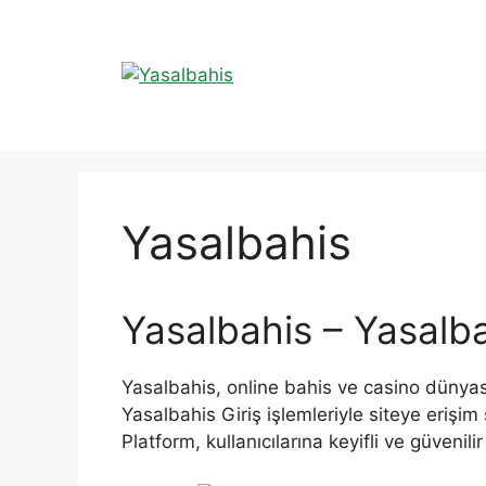
İçeriğe
atla
Yasalbahis
Yasalbahis – Yasalba
Yasalbahis, online bahis ve casino dünyas
Yasalbahis Giriş işlemleriyle siteye erişim
Platform, kullanıcılarına keyifli ve güveni