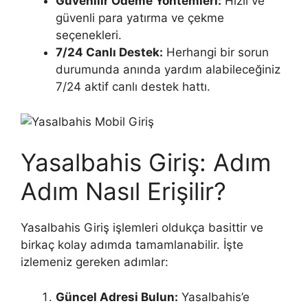
Güvenilir Ödeme Yöntemleri:
Hızlı ve
güvenli para yatırma ve çekme
seçenekleri.
7/24 Canlı Destek:
Herhangi bir sorun
durumunda anında yardım alabileceğiniz
7/24 aktif canlı destek hattı.
Yasalbahis Giriş: Adım
Adım Nasıl Erişilir?
Yasalbahis Giriş işlemleri oldukça basittir ve
birkaç kolay adımda tamamlanabilir. İşte
izlemeniz gereken adımlar:
Güncel Adresi Bulun:
Yasalbahis’e