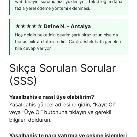
web tarayıcı sürümü hızlı yükleniyor. Tek dileğim daha
fazla yerel ödeme yöntemi eklenmesi.
★★★★☆ Defne N. – Antalya
Hoş geldin paketinin çevrim şartı biraz uzun olsa da
bonus miktarı tatmin edici. Canlı destek hattı geceleri
bile cevap veriyor.
Sıkça Sorulan Sorular
(SSS)
Yasalbahis’e nasıl üye olabilirim?
Yasalbahis güncel adresine gidin, “Kayıt Ol”
veya “Üye Ol” butonuna tıklayın ve gerekli
bilgileri doldurun.
Yasalbahis’te para yatırma ve çekme işlemleri