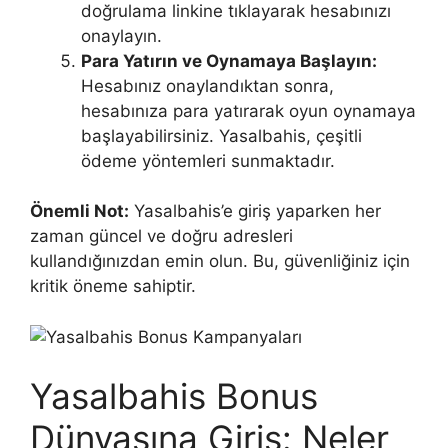
doğrulama linkine tıklayarak hesabınızı
onaylayın.
Para Yatırın ve Oynamaya Başlayın:
Hesabınız onaylandıktan sonra,
hesabınıza para yatırarak oyun oynamaya
başlayabilirsiniz. Yasalbahis, çeşitli
ödeme yöntemleri sunmaktadır.
Önemli Not:
Yasalbahis’e giriş yaparken her
zaman güncel ve doğru adresleri
kullandığınızdan emin olun. Bu, güvenliğiniz için
kritik öneme sahiptir.
Yasalbahis Bonus
Dünyasına Giriş: Neler