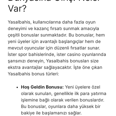
Var?
Yasalbahis, kullanıcılarına daha fazla oyun
deneyimi ve kazanç fırsatı sunmak amacıyla
çeşitli bonuslar sunmaktadır. Bu bonuslar, hem
yeni üyeler için avantajlı başlangıçlar hem de
mevcut oyuncular için düzenli fırsatlar sunar.
İster spor bahislerinde, ister casino oyunlarında
şansınızı deneyin, Yasalbahis bonusları size
ekstra avantajlar sağlayacaktır. İşte öne çıkan
Yasalbahis bonus türleri:
Hoş Geldin Bonusu:
Yeni üyelere özel
olarak sunulan, genellikle ilk para yatırma
işlemine bağlı olarak verilen bonuslardır.
Bu bonuslar, oyunlara daha yüksek bir
bakiye ile başlamanızı sağlar.