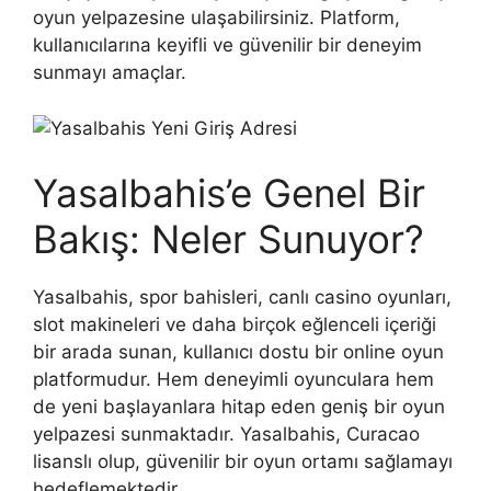
oyun yelpazesine ulaşabilirsiniz. Platform,
kullanıcılarına keyifli ve güvenilir bir deneyim
sunmayı amaçlar.
Yasalbahis’e Genel Bir
Bakış: Neler Sunuyor?
Yasalbahis, spor bahisleri, canlı casino oyunları,
slot makineleri ve daha birçok eğlenceli içeriği
bir arada sunan, kullanıcı dostu bir online oyun
platformudur. Hem deneyimli oyunculara hem
de yeni başlayanlara hitap eden geniş bir oyun
yelpazesi sunmaktadır. Yasalbahis, Curacao
lisanslı olup, güvenilir bir oyun ortamı sağlamayı
hedeflemektedir.