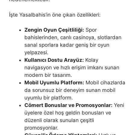
İşte Yasalbahis’in öne çıkan özellikleri:
Zengin Oyun Çeşitliliği:
Spor
bahislerinden, canlı casinoya, slotlardan
sanal sporlara kadar geniş bir oyun
yelpazesi.
Kullanıcı Dostu Arayüz:
Kolay
navigasyon ve hızlı erişim imkanı sunan
modern bir tasarım.
Mobil Uyumlu Platform:
Mobil cihazlarda
da sorunsuz bir deneyim sunan mobil
uyumlu bir platform.
Cömert Bonuslar ve Promosyonlar:
Yeni
üyelere özel hoş geldin bonusları ve
düzenli olarak sunulan çeşitli
promosyonlar.