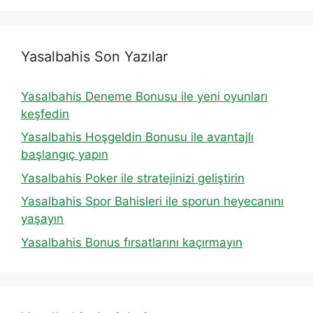
Yasalbahis Son Yazılar
Yasalbahis Deneme Bonusu ile yeni oyunları
keşfedin
Yasalbahis Hoşgeldin Bonusu ile avantajlı
başlangıç yapın
Yasalbahis Poker ile stratejinizi geliştirin
Yasalbahis Spor Bahisleri ile sporun heyecanını
yaşayın
Yasalbahis Bonus fırsatlarını kaçırmayın