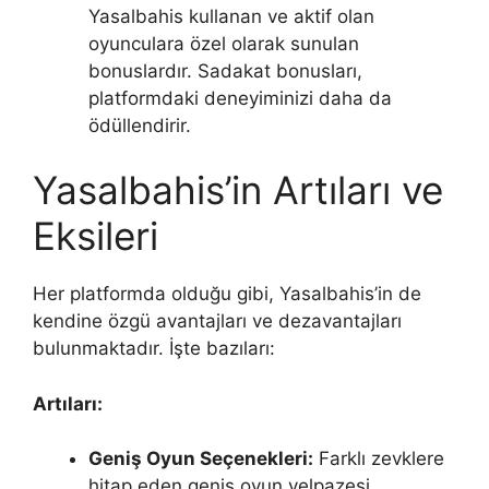
Yasalbahis kullanan ve aktif olan
oyunculara özel olarak sunulan
bonuslardır. Sadakat bonusları,
platformdaki deneyiminizi daha da
ödüllendirir.
Yasalbahis’in Artıları ve
Eksileri
Her platformda olduğu gibi, Yasalbahis’in de
kendine özgü avantajları ve dezavantajları
bulunmaktadır. İşte bazıları:
Artıları:
Geniş Oyun Seçenekleri:
Farklı zevklere
hitap eden geniş oyun yelpazesi.