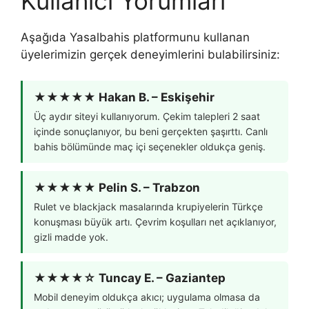
Kullanıcı Yorumları
Aşağıda Yasalbahis platformunu kullanan
üyelerimizin gerçek deneyimlerini bulabilirsiniz:
★★★★★ Hakan B. – Eskişehir
Üç aydır siteyi kullanıyorum. Çekim talepleri 2 saat
içinde sonuçlanıyor, bu beni gerçekten şaşırttı. Canlı
bahis bölümünde maç içi seçenekler oldukça geniş.
★★★★★ Pelin S. – Trabzon
Rulet ve blackjack masalarında krupiyelerin Türkçe
konuşması büyük artı. Çevrim koşulları net açıklanıyor,
gizli madde yok.
★★★★☆ Tuncay E. – Gaziantep
Mobil deneyim oldukça akıcı; uygulama olmasa da