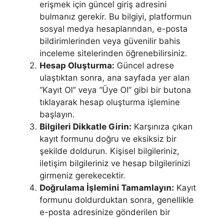
erişmek için güncel giriş adresini
bulmanız gerekir. Bu bilgiyi, platformun
sosyal medya hesaplarından, e-posta
bildirimlerinden veya güvenilir bahis
inceleme sitelerinden öğrenebilirsiniz.
Hesap Oluşturma:
Güncel adrese
ulaştıktan sonra, ana sayfada yer alan
“Kayıt Ol” veya “Üye Ol” gibi bir butona
tıklayarak hesap oluşturma işlemine
başlayın.
Bilgileri Dikkatle Girin:
Karşınıza çıkan
kayıt formunu doğru ve eksiksiz bir
şekilde doldurun. Kişisel bilgileriniz,
iletişim bilgileriniz ve hesap bilgilerinizi
girmeniz gerekecektir.
Doğrulama İşlemini Tamamlayın:
Kayıt
formunu doldurduktan sonra, genellikle
e-posta adresinize gönderilen bir