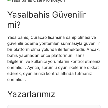
Yasalbahis Güvenilir
mi?
Yasalbahis, Curacao lisansına sahip olması ve
güvenilir ödeme yöntemleri sunmasıyla güvenilir
bir platform olma yolunda ilerlemektedir. Ancak,
bahis yapmadan önce platformun lisans
bilgilerini ve kullanıcı yorumlarını kontrol etmeniz
önemlidir. Ayrıca, sorumlu oyun ilkelerine dikkat
ederek, oyunlarınızı kontrol altında tutmanız
önemlidir.
Yazarlarımız