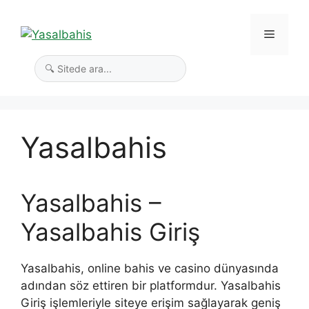
İçeriğe
atla
Menü
Yasalbahis
Yasalbahis –
Yasalbahis Giriş
Yasalbahis, online bahis ve casino dünyasında
adından söz ettiren bir platformdur. Yasalbahis
Giriş işlemleriyle siteye erişim sağlayarak geniş