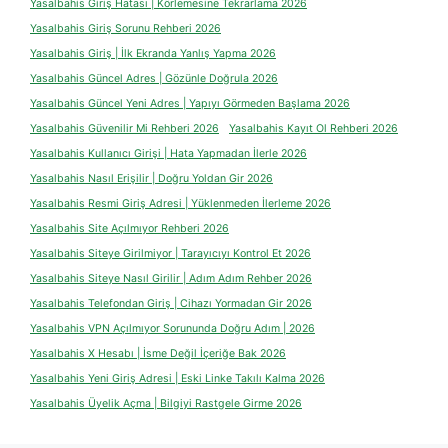
Yasalbahis Giriş Hatası | Körlemesine Tekrarlama 2026
Yasalbahis Giriş Sorunu Rehberi 2026
Yasalbahis Giriş | İlk Ekranda Yanlış Yapma 2026
Yasalbahis Güncel Adres | Gözünle Doğrula 2026
Yasalbahis Güncel Yeni Adres | Yapıyı Görmeden Başlama 2026
Yasalbahis Güvenilir Mi Rehberi 2026
Yasalbahis Kayıt Ol Rehberi 2026
Yasalbahis Kullanıcı Girişi | Hata Yapmadan İlerle 2026
Yasalbahis Nasıl Erişilir | Doğru Yoldan Gir 2026
Yasalbahis Resmi Giriş Adresi | Yüklenmeden İlerleme 2026
Yasalbahis Site Açılmıyor Rehberi 2026
Yasalbahis Siteye Girilmiyor | Tarayıcıyı Kontrol Et 2026
Yasalbahis Siteye Nasıl Girilir | Adım Adım Rehber 2026
Yasalbahis Telefondan Giriş | Cihazı Yormadan Gir 2026
Yasalbahis VPN Açılmıyor Sorununda Doğru Adım | 2026
Yasalbahis X Hesabı | İsme Değil İçeriğe Bak 2026
Yasalbahis Yeni Giriş Adresi | Eski Linke Takılı Kalma 2026
Yasalbahis Üyelik Açma | Bilgiyi Rastgele Girme 2026