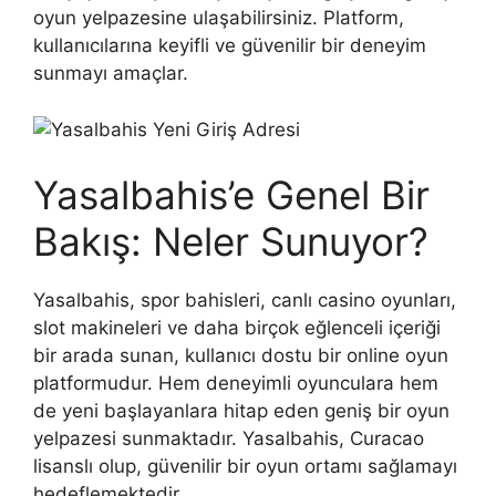
oyun yelpazesine ulaşabilirsiniz. Platform,
kullanıcılarına keyifli ve güvenilir bir deneyim
sunmayı amaçlar.
Yasalbahis’e Genel Bir
Bakış: Neler Sunuyor?
Yasalbahis, spor bahisleri, canlı casino oyunları,
slot makineleri ve daha birçok eğlenceli içeriği
bir arada sunan, kullanıcı dostu bir online oyun
platformudur. Hem deneyimli oyunculara hem
de yeni başlayanlara hitap eden geniş bir oyun
yelpazesi sunmaktadır. Yasalbahis, Curacao
lisanslı olup, güvenilir bir oyun ortamı sağlamayı
hedeflemektedir.