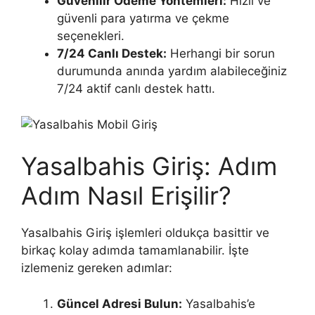
Güvenilir Ödeme Yöntemleri:
Hızlı ve
güvenli para yatırma ve çekme
seçenekleri.
7/24 Canlı Destek:
Herhangi bir sorun
durumunda anında yardım alabileceğiniz
7/24 aktif canlı destek hattı.
Yasalbahis Giriş: Adım
Adım Nasıl Erişilir?
Yasalbahis Giriş işlemleri oldukça basittir ve
birkaç kolay adımda tamamlanabilir. İşte
izlemeniz gereken adımlar:
Güncel Adresi Bulun:
Yasalbahis’e