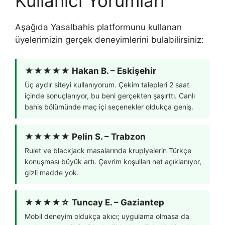
Kullanıcı Yorumları
Aşağıda Yasalbahis platformunu kullanan
üyelerimizin gerçek deneyimlerini bulabilirsiniz:
★★★★★ Hakan B. – Eskişehir
Üç aydır siteyi kullanıyorum. Çekim talepleri 2 saat
içinde sonuçlanıyor, bu beni gerçekten şaşırttı. Canlı
bahis bölümünde maç içi seçenekler oldukça geniş.
★★★★★ Pelin S. – Trabzon
Rulet ve blackjack masalarında krupiyelerin Türkçe
konuşması büyük artı. Çevrim koşulları net açıklanıyor,
gizli madde yok.
★★★★☆ Tuncay E. – Gaziantep
Mobil deneyim oldukça akıcı; uygulama olmasa da