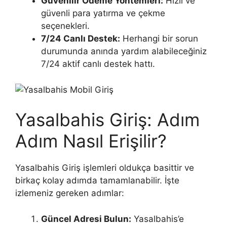
Güvenilir Ödeme Yöntemleri:
Hızlı ve
güvenli para yatırma ve çekme
seçenekleri.
7/24 Canlı Destek:
Herhangi bir sorun
durumunda anında yardım alabileceğiniz
7/24 aktif canlı destek hattı.
Yasalbahis Giriş: Adım
Adım Nasıl Erişilir?
Yasalbahis Giriş işlemleri oldukça basittir ve
birkaç kolay adımda tamamlanabilir. İşte
izlemeniz gereken adımlar:
Güncel Adresi Bulun:
Yasalbahis’e