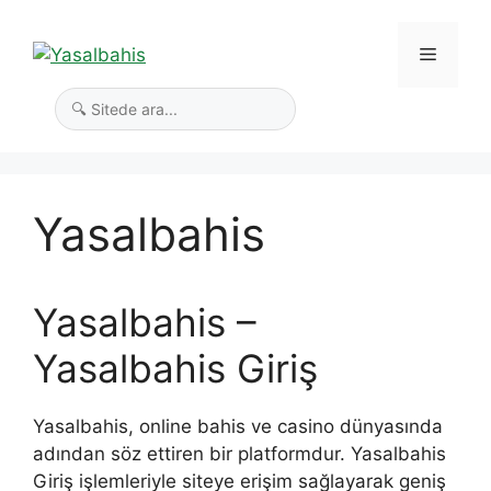
İçeriğe
atla
Menü
Yasalbahis
Yasalbahis –
Yasalbahis Giriş
Yasalbahis, online bahis ve casino dünyasında
adından söz ettiren bir platformdur. Yasalbahis
Giriş işlemleriyle siteye erişim sağlayarak geniş