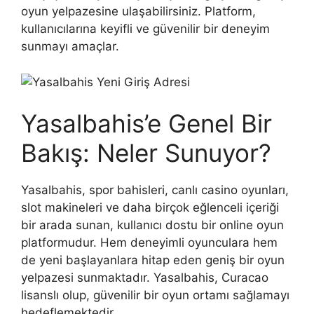
oyun yelpazesine ulaşabilirsiniz. Platform,
kullanıcılarına keyifli ve güvenilir bir deneyim
sunmayı amaçlar.
Yasalbahis’e Genel Bir
Bakış: Neler Sunuyor?
Yasalbahis, spor bahisleri, canlı casino oyunları,
slot makineleri ve daha birçok eğlenceli içeriği
bir arada sunan, kullanıcı dostu bir online oyun
platformudur. Hem deneyimli oyunculara hem
de yeni başlayanlara hitap eden geniş bir oyun
yelpazesi sunmaktadır. Yasalbahis, Curacao
lisanslı olup, güvenilir bir oyun ortamı sağlamayı
hedeflemektedir.