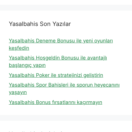
Yasalbahis Son Yazılar
Yasalbahis Deneme Bonusu ile yeni oyunları
keşfedin
Yasalbahis Hoşgeldin Bonusu ile avantajlı
başlangıç yapın
Yasalbahis Poker ile stratejinizi geliştirin
Yasalbahis Spor Bahisleri ile sporun heyecanını
yaşayın
Yasalbahis Bonus fırsatlarını kaçırmayın