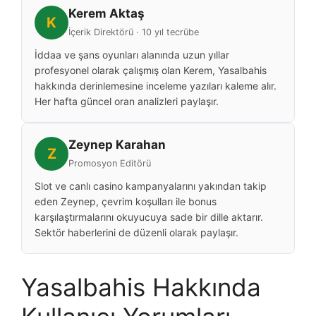
Kerem Aktaş
K
İçerik Direktörü · 10 yıl tecrübe
İddaa ve şans oyunları alanında uzun yıllar
profesyonel olarak çalışmış olan Kerem, Yasalbahis
hakkında derinlemesine inceleme yazıları kaleme alır.
Her hafta güncel oran analizleri paylaşır.
Zeynep Karahan
Z
Promosyon Editörü
Slot ve canlı casino kampanyalarını yakından takip
eden Zeynep, çevrim koşulları ile bonus
karşılaştırmalarını okuyucuya sade bir dille aktarır.
Sektör haberlerini de düzenli olarak paylaşır.
Yasalbahis Hakkında