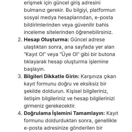
erişmek için güncel giriş adresini
bulmanız gerekir. Bu bilgiyi, platformun
sosyal medya hesaplarından, e-posta
bildirimlerinden veya güvenilir bahis
inceleme sitelerinden öğrenebilirsiniz.
Hesap Oluşturma:
Güncel adrese
ulaştıktan sonra, ana sayfada yer alan
“Kayıt Ol” veya “Üye Ol” gibi bir butona
tıklayarak hesap oluşturma işlemine
başlayın.
Bilgileri Dikkatle Girin:
Karşınıza çıkan
kayıt formunu doğru ve eksiksiz bir
şekilde doldurun. Kişisel bilgileriniz,
iletişim bilgileriniz ve hesap bilgilerinizi
girmeniz gerekecektir.
Doğrulama İşlemini Tamamlayın:
Kayıt
formunu doldurduktan sonra, genellikle
e-posta adresinize gönderilen bir