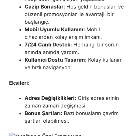
Cazip Bonuslar:
Hoş geldin bonusları ve
düzenli promosyonlar ile avantajlı bir
başlangıç.
Mobil Uyumlu Kullanım:
Mobil
cihazlardan kolay erişim imkanı.
7/24 Canlı Destek:
Herhangi bir sorun
anında anında yardım.
Kullanıcı Dostu Tasarım:
Kolay kullanım
ve hızlı navigasyon.
Eksileri:
Adres Değişiklikleri:
Giriş adreslerinin
zaman zaman değişmesi.
Bonus Şartları:
Bazı bonusların çevrim
şartları olabilmesi.