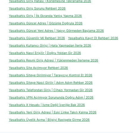
Yasalbahis Giriş Hatası | Körlemesine Tekrarlama 2026
Yasalbahis Giriş Sorunu Rehberi 2026
Yasalbahis Giriş | İlk Ekranda Yanlış Yapma 2026
Yasalbahis Güncel Adres | Gözünle Doğrula 2026
Yasalbahis Güncel Yeni Adres | Yapıyı Görmeden Başlama 2026
Yasalbahis Güvenilir Mi Rehberi 2026
Yasalbahis Kayıt Ol Rehberi 2026
Yasalbahis Kullanıcı Girişi | Hata Yapmadan İlerle 2026
Yasalbahis Nasıl Erişilir | Doğru Yoldan Gir 2026
Yasalbahis Resmi Giriş Adresi | Yüklenmeden İlerleme 2026
Yasalbahis Site Açılmıyor Rehberi 2026
Yasalbahis Siteye Girilmiyor | Tarayıcıyı Kontrol Et 2026
Yasalbahis Siteye Nasıl Girilir | Adım Adım Rehber 2026
Yasalbahis Telefondan Giriş | Cihazı Yormadan Gir 2026
Yasalbahis VPN Açılmıyor Sorununda Doğru Adım | 2026
Yasalbahis X Hesabı | İsme Değil İçeriğe Bak 2026
Yasalbahis Yeni Giriş Adresi | Eski Linke Takılı Kalma 2026
Yasalbahis Üyelik Açma | Bilgiyi Rastgele Girme 2026