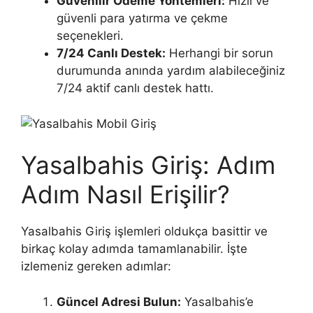
Güvenilir Ödeme Yöntemleri:
Hızlı ve
güvenli para yatırma ve çekme
seçenekleri.
7/24 Canlı Destek:
Herhangi bir sorun
durumunda anında yardım alabileceğiniz
7/24 aktif canlı destek hattı.
Yasalbahis Giriş: Adım
Adım Nasıl Erişilir?
Yasalbahis Giriş işlemleri oldukça basittir ve
birkaç kolay adımda tamamlanabilir. İşte
izlemeniz gereken adımlar:
Güncel Adresi Bulun:
Yasalbahis’e