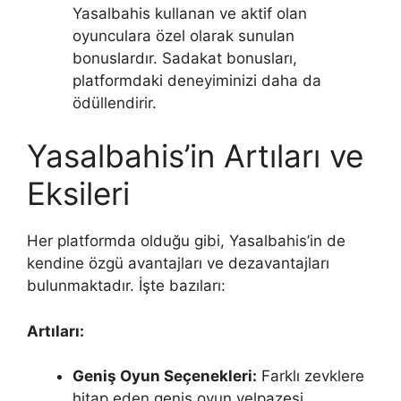
Yasalbahis kullanan ve aktif olan
oyunculara özel olarak sunulan
bonuslardır. Sadakat bonusları,
platformdaki deneyiminizi daha da
ödüllendirir.
Yasalbahis’in Artıları ve
Eksileri
Her platformda olduğu gibi, Yasalbahis’in de
kendine özgü avantajları ve dezavantajları
bulunmaktadır. İşte bazıları:
Artıları:
Geniş Oyun Seçenekleri:
Farklı zevklere
hitap eden geniş oyun yelpazesi.