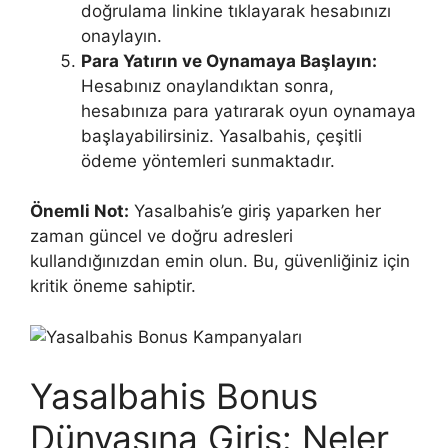
doğrulama linkine tıklayarak hesabınızı
onaylayın.
Para Yatırın ve Oynamaya Başlayın:
Hesabınız onaylandıktan sonra,
hesabınıza para yatırarak oyun oynamaya
başlayabilirsiniz. Yasalbahis, çeşitli
ödeme yöntemleri sunmaktadır.
Önemli Not:
Yasalbahis’e giriş yaparken her
zaman güncel ve doğru adresleri
kullandığınızdan emin olun. Bu, güvenliğiniz için
kritik öneme sahiptir.
Yasalbahis Bonus
Dünyasına Giriş: Neler