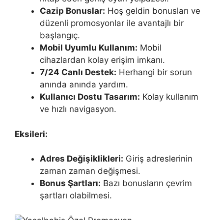
Cazip Bonuslar:
Hoş geldin bonusları ve
düzenli promosyonlar ile avantajlı bir
başlangıç.
Mobil Uyumlu Kullanım:
Mobil
cihazlardan kolay erişim imkanı.
7/24 Canlı Destek:
Herhangi bir sorun
anında anında yardım.
Kullanıcı Dostu Tasarım:
Kolay kullanım
ve hızlı navigasyon.
Eksileri:
Adres Değişiklikleri:
Giriş adreslerinin
zaman zaman değişmesi.
Bonus Şartları:
Bazı bonusların çevrim
şartları olabilmesi.