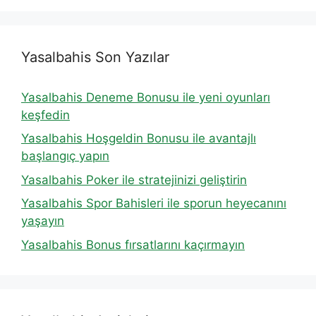
Yasalbahis Son Yazılar
Yasalbahis Deneme Bonusu ile yeni oyunları
keşfedin
Yasalbahis Hoşgeldin Bonusu ile avantajlı
başlangıç yapın
Yasalbahis Poker ile stratejinizi geliştirin
Yasalbahis Spor Bahisleri ile sporun heyecanını
yaşayın
Yasalbahis Bonus fırsatlarını kaçırmayın