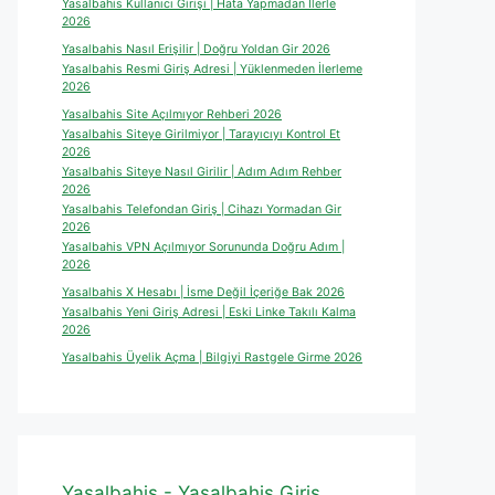
Yasalbahis Kullanıcı Girişi | Hata Yapmadan İlerle
2026
Yasalbahis Nasıl Erişilir | Doğru Yoldan Gir 2026
Yasalbahis Resmi Giriş Adresi | Yüklenmeden İlerleme
2026
Yasalbahis Site Açılmıyor Rehberi 2026
Yasalbahis Siteye Girilmiyor | Tarayıcıyı Kontrol Et
2026
Yasalbahis Siteye Nasıl Girilir | Adım Adım Rehber
2026
Yasalbahis Telefondan Giriş | Cihazı Yormadan Gir
2026
Yasalbahis VPN Açılmıyor Sorununda Doğru Adım |
2026
Yasalbahis X Hesabı | İsme Değil İçeriğe Bak 2026
Yasalbahis Yeni Giriş Adresi | Eski Linke Takılı Kalma
2026
Yasalbahis Üyelik Açma | Bilgiyi Rastgele Girme 2026
Yasalbahis - Yasalbahis Giriş