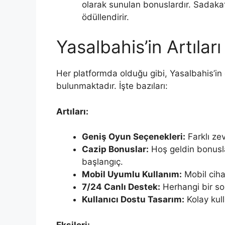
olarak sunulan bonuslardır. Sadaka
ödüllendirir.
Yasalbahis’in Artıları
Her platformda olduğu gibi, Yasalbahis’in
bulunmaktadır. İşte bazıları:
Artıları:
Geniş Oyun Seçenekleri:
Farklı ze
Cazip Bonuslar:
Hoş geldin bonuslar
başlangıç.
Mobil Uyumlu Kullanım:
Mobil ciha
7/24 Canlı Destek:
Herhangi bir so
Kullanıcı Dostu Tasarım:
Kolay kull
Eksileri: