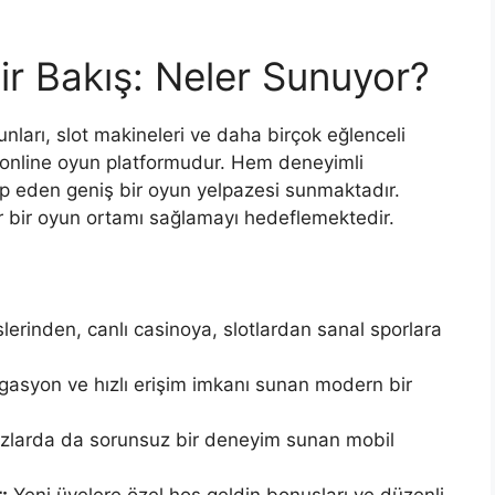
ir Bakış: Neler Sunuyor?
unları, slot makineleri ve daha birçok eğlenceli
ir online oyun platformudur. Hem deneyimli
p eden geniş bir oyun yelpazesi sunmaktadır.
ir bir oyun ortamı sağlamayı hedeflemektedir.
lerinden, canlı casinoya, slotlardan sanal sporlara
gasyon ve hızlı erişim imkanı sunan modern bir
zlarda da sorunsuz bir deneyim sunan mobil