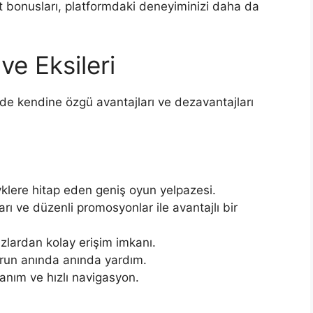
t bonusları, platformdaki deneyiminizi daha da
 ve Eksileri
 de kendine özgü avantajları ve dezavantajları
vklere hitap eden geniş oyun yelpazesi.
ı ve düzenli promosyonlar ile avantajlı bir
zlardan kolay erişim imkanı.
run anında anında yardım.
anım ve hızlı navigasyon.