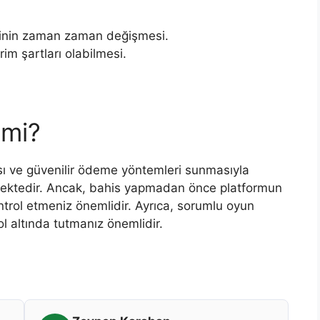
rinin zaman zaman değişmesi.
im şartları olabilmesi.
 mi?
sı ve güvenilir ödeme yöntemleri sunmasıyla
lemektedir. Ancak, bahis yapmadan önce platformun
kontrol etmeniz önemlidir. Ayrıca, sorumlu oyun
ol altında tutmanız önemlidir.