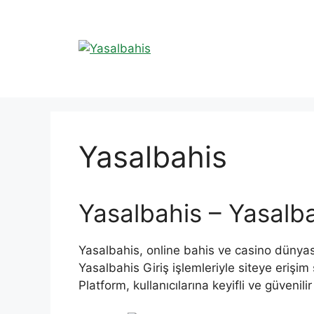
İçeriğe
atla
Yasalbahis
Yasalbahis – Yasalba
Yasalbahis, online bahis ve casino dünyas
Yasalbahis Giriş işlemleriyle siteye erişim
Platform, kullanıcılarına keyifli ve güveni