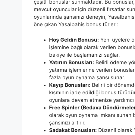
çeşitli bonuslar sunmaktadır. Bu bonuslar,
mevcut oyuncular için düzenli fırsatlar sun
oyunlarında şansınızı deneyin, Yasalbahis 
öne çıkan Yasalbahis bonus türleri:
Hoş Geldin Bonusu:
Yeni üyelere öz
işlemine bağlı olarak verilen bonus
bakiye ile başlamanızı sağlar.
Yatırım Bonusları:
Belirli ödeme yön
yatırma işlemlerine verilen bonuslar
fazla oyun oynama şansı sunar.
Kayıp Bonusları:
Belirli bir dönemd
kısmının iade edildiği bonus türüdür.
oyunlara devam etmenize yardımcı 
Free Spinler (Bedava Döndürmeler
olarak oyun oynama imkanı sunan bo
şansınızı artırır.
Sadakat Bonusları:
Düzenli olarak 