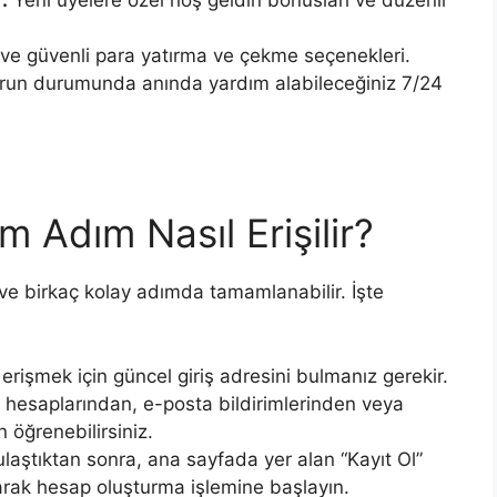
:
Yeni üyelere özel hoş geldin bonusları ve düzenli
.
 ve güvenli para yatırma ve çekme seçenekleri.
run durumunda anında yardım alabileceğiniz 7/24
m Adım Nasıl Erişilir?
r ve birkaç kolay adımda tamamlanabilir. İşte
erişmek için güncel giriş adresini bulmanız gerekir.
 hesaplarından, e-posta bildirimlerinden veya
 öğrenebilirsiniz.
aştıktan sonra, ana sayfada yer alan “Kayıt Ol”
yarak hesap oluşturma işlemine başlayın.