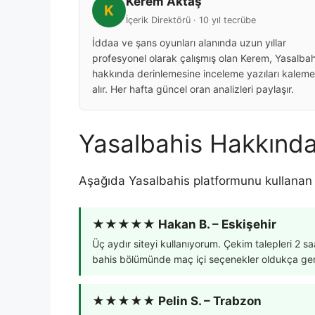
Kerem Aktaş
K
İçerik Direktörü · 10 yıl tecrübe
İddaa ve şans oyunları alanında uzun yıllar
profesyonel olarak çalışmış olan Kerem, Yasalbah
hakkında derinlemesine inceleme yazıları kaleme
alır. Her hafta güncel oran analizleri paylaşır.
Yasalbahis Hakkında 
Aşağıda Yasalbahis platformunu kullanan ü
★★★★★ Hakan B. – Eskişehir
Üç aydır siteyi kullanıyorum. Çekim talepleri 2 sa
bahis bölümünde maç içi seçenekler oldukça gen
★★★★★ Pelin S. – Trabzon