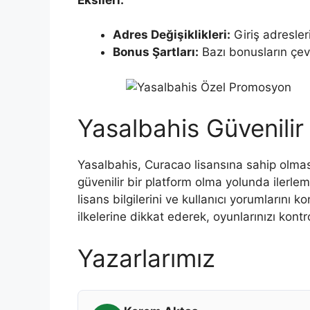
Adres Değişiklikleri:
Giriş adresle
Bonus Şartları:
Bazı bonusların çevr
Yasalbahis Güvenilir
Yasalbahis, Curacao lisansına sahip olma
güvenilir bir platform olma yolunda iler
lisans bilgilerini ve kullanıcı yorumlarını 
ilkelerine dikkat ederek, oyunlarınızı kontr
Yazarlarımız