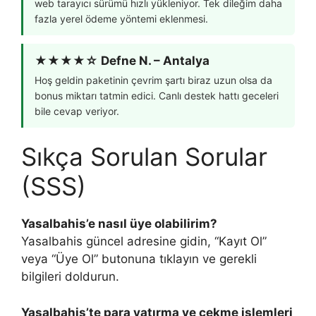
web tarayıcı sürümü hızlı yükleniyor. Tek dileğim daha
fazla yerel ödeme yöntemi eklenmesi.
★★★★☆ Defne N. – Antalya
Hoş geldin paketinin çevrim şartı biraz uzun olsa da
bonus miktarı tatmin edici. Canlı destek hattı geceleri
bile cevap veriyor.
Sıkça Sorulan Sorular
(SSS)
Yasalbahis’e nasıl üye olabilirim?
Yasalbahis güncel adresine gidin, “Kayıt Ol”
veya “Üye Ol” butonuna tıklayın ve gerekli
bilgileri doldurun.
Yasalbahis’te para yatırma ve çekme işlemleri