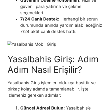
Güvenilir Ödeme Yöntemleri:
Hızlı ve
güvenli para yatırma ve çekme
seçenekleri.
7/24 Canlı Destek:
Herhangi bir sorun
durumunda anında yardım alabileceğiniz
7/24 aktif canlı destek hattı.
Yasalbahis Giriş: Adım
Adım Nasıl Erişilir?
Yasalbahis Giriş işlemleri oldukça basittir ve
birkaç kolay adımda tamamlanabilir. İşte
izlemeniz gereken adımlar:
Güncel Adresi Bulun:
Yasalbahis’e