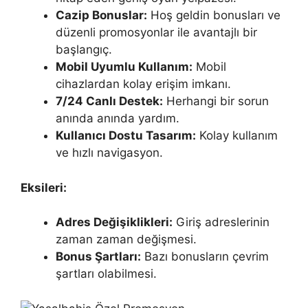
Cazip Bonuslar:
Hoş geldin bonusları ve
düzenli promosyonlar ile avantajlı bir
başlangıç.
Mobil Uyumlu Kullanım:
Mobil
cihazlardan kolay erişim imkanı.
7/24 Canlı Destek:
Herhangi bir sorun
anında anında yardım.
Kullanıcı Dostu Tasarım:
Kolay kullanım
ve hızlı navigasyon.
Eksileri:
Adres Değişiklikleri:
Giriş adreslerinin
zaman zaman değişmesi.
Bonus Şartları:
Bazı bonusların çevrim
şartları olabilmesi.