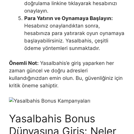
doğrulama linkine tıklayarak hesabınızı
onaylayın.
Para Yatırın ve Oynamaya Başlayın:
Hesabınız onaylandıktan sonra,
hesabınıza para yatırarak oyun oynamaya
başlayabilirsiniz. Yasalbahis, çeşitli
ödeme yöntemleri sunmaktadır.
Önemli Not:
Yasalbahis’e giriş yaparken her
zaman güncel ve doğru adresleri
kullandığınızdan emin olun. Bu, güvenliğiniz için
kritik öneme sahiptir.
Yasalbahis Bonus
Dünyasına Giriş: Neler