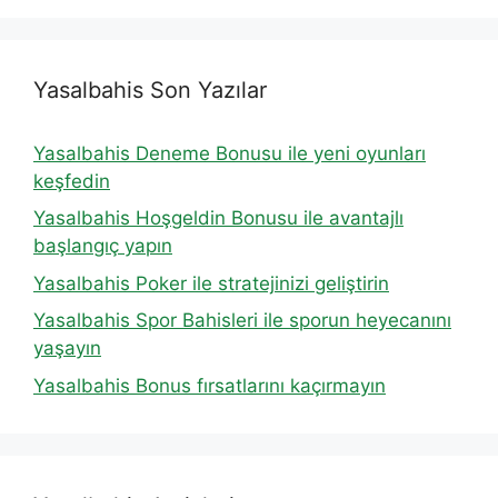
Yasalbahis Son Yazılar
Yasalbahis Deneme Bonusu ile yeni oyunları
keşfedin
Yasalbahis Hoşgeldin Bonusu ile avantajlı
başlangıç yapın
Yasalbahis Poker ile stratejinizi geliştirin
Yasalbahis Spor Bahisleri ile sporun heyecanını
yaşayın
Yasalbahis Bonus fırsatlarını kaçırmayın