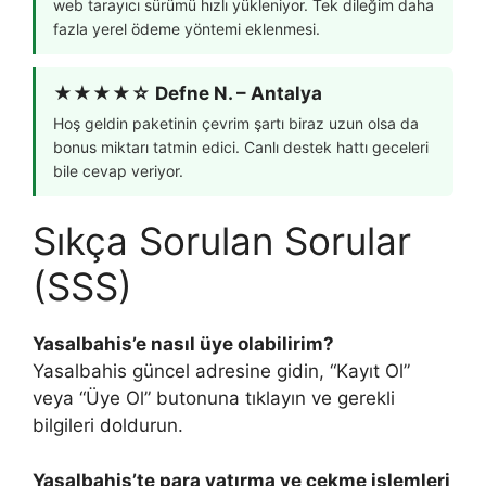
web tarayıcı sürümü hızlı yükleniyor. Tek dileğim daha
fazla yerel ödeme yöntemi eklenmesi.
★★★★☆ Defne N. – Antalya
Hoş geldin paketinin çevrim şartı biraz uzun olsa da
bonus miktarı tatmin edici. Canlı destek hattı geceleri
bile cevap veriyor.
Sıkça Sorulan Sorular
(SSS)
Yasalbahis’e nasıl üye olabilirim?
Yasalbahis güncel adresine gidin, “Kayıt Ol”
veya “Üye Ol” butonuna tıklayın ve gerekli
bilgileri doldurun.
Yasalbahis’te para yatırma ve çekme işlemleri