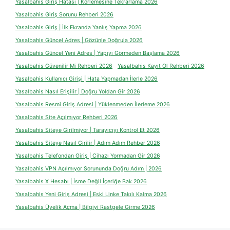
Yasalbahis Giriş Hatası | Körlemesine Tekrarlama 2026
Yasalbahis Giriş Sorunu Rehberi 2026
Yasalbahis Giriş | İlk Ekranda Yanlış Yapma 2026
Yasalbahis Güncel Adres | Gözünle Doğrula 2026
Yasalbahis Güncel Yeni Adres | Yapıyı Görmeden Başlama 2026
Yasalbahis Güvenilir Mi Rehberi 2026
Yasalbahis Kayıt Ol Rehberi 2026
Yasalbahis Kullanıcı Girişi | Hata Yapmadan İlerle 2026
Yasalbahis Nasıl Erişilir | Doğru Yoldan Gir 2026
Yasalbahis Resmi Giriş Adresi | Yüklenmeden İlerleme 2026
Yasalbahis Site Açılmıyor Rehberi 2026
Yasalbahis Siteye Girilmiyor | Tarayıcıyı Kontrol Et 2026
Yasalbahis Siteye Nasıl Girilir | Adım Adım Rehber 2026
Yasalbahis Telefondan Giriş | Cihazı Yormadan Gir 2026
Yasalbahis VPN Açılmıyor Sorununda Doğru Adım | 2026
Yasalbahis X Hesabı | İsme Değil İçeriğe Bak 2026
Yasalbahis Yeni Giriş Adresi | Eski Linke Takılı Kalma 2026
Yasalbahis Üyelik Açma | Bilgiyi Rastgele Girme 2026