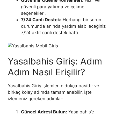
Güvenilir Ödeme Yöntemleri:
Hızlı ve
güvenli para yatırma ve çekme
seçenekleri.
7/24 Canlı Destek:
Herhangi bir sorun
durumunda anında yardım alabileceğiniz
7/24 aktif canlı destek hattı.
Yasalbahis Giriş: Adım
Adım Nasıl Erişilir?
Yasalbahis Giriş işlemleri oldukça basittir ve
birkaç kolay adımda tamamlanabilir. İşte
izlemeniz gereken adımlar:
Güncel Adresi Bulun:
Yasalbahis’e