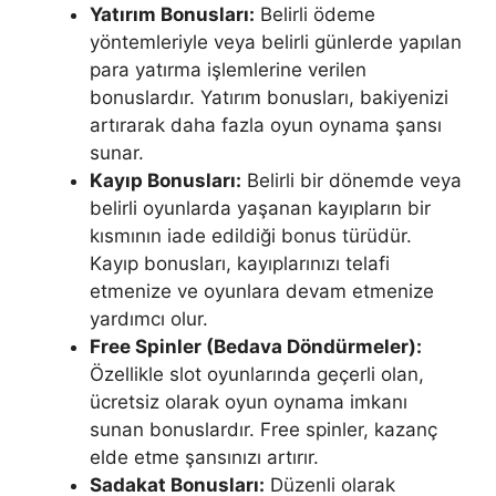
Yatırım Bonusları:
Belirli ödeme
yöntemleriyle veya belirli günlerde yapılan
para yatırma işlemlerine verilen
bonuslardır. Yatırım bonusları, bakiyenizi
artırarak daha fazla oyun oynama şansı
sunar.
Kayıp Bonusları:
Belirli bir dönemde veya
belirli oyunlarda yaşanan kayıpların bir
kısmının iade edildiği bonus türüdür.
Kayıp bonusları, kayıplarınızı telafi
etmenize ve oyunlara devam etmenize
yardımcı olur.
Free Spinler (Bedava Döndürmeler):
Özellikle slot oyunlarında geçerli olan,
ücretsiz olarak oyun oynama imkanı
sunan bonuslardır. Free spinler, kazanç
elde etme şansınızı artırır.
Sadakat Bonusları:
Düzenli olarak