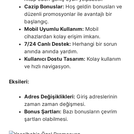
Cazip Bonuslar:
Hoş geldin bonusları ve
düzenli promosyonlar ile avantajlı bir
başlangıç.
Mobil Uyumlu Kullanım:
Mobil
cihazlardan kolay erişim imkanı.
7/24 Canlı Destek:
Herhangi bir sorun
anında anında yardım.
Kullanıcı Dostu Tasarım:
Kolay kullanım
ve hızlı navigasyon.
Eksileri:
Adres Değişiklikleri:
Giriş adreslerinin
zaman zaman değişmesi.
Bonus Şartları:
Bazı bonusların çevrim
şartları olabilmesi.