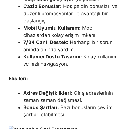
Cazip Bonuslar:
Hoş geldin bonusları ve
düzenli promosyonlar ile avantajlı bir
başlangıç.
Mobil Uyumlu Kullanım:
Mobil
cihazlardan kolay erişim imkanı.
7/24 Canlı Destek:
Herhangi bir sorun
anında anında yardım.
Kullanıcı Dostu Tasarım:
Kolay kullanım
ve hızlı navigasyon.
Eksileri:
Adres Değişiklikleri:
Giriş adreslerinin
zaman zaman değişmesi.
Bonus Şartları:
Bazı bonusların çevrim
şartları olabilmesi.