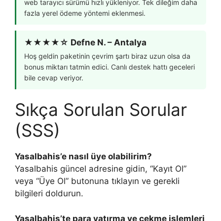
web tarayıcı sürümü hızlı yükleniyor. Tek dileğim daha
fazla yerel ödeme yöntemi eklenmesi.
★★★★☆ Defne N. – Antalya
Hoş geldin paketinin çevrim şartı biraz uzun olsa da
bonus miktarı tatmin edici. Canlı destek hattı geceleri
bile cevap veriyor.
Sıkça Sorulan Sorular
(SSS)
Yasalbahis’e nasıl üye olabilirim?
Yasalbahis güncel adresine gidin, “Kayıt Ol”
veya “Üye Ol” butonuna tıklayın ve gerekli
bilgileri doldurun.
Yasalbahis’te para yatırma ve çekme işlemleri