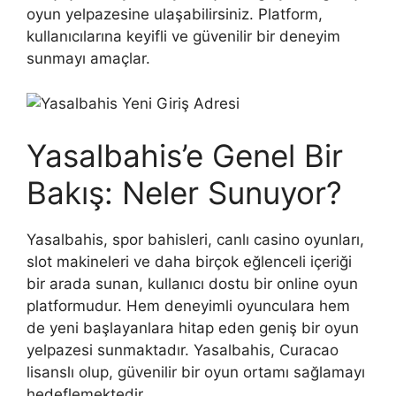
oyun yelpazesine ulaşabilirsiniz. Platform,
kullanıcılarına keyifli ve güvenilir bir deneyim
sunmayı amaçlar.
Yasalbahis’e Genel Bir
Bakış: Neler Sunuyor?
Yasalbahis, spor bahisleri, canlı casino oyunları,
slot makineleri ve daha birçok eğlenceli içeriği
bir arada sunan, kullanıcı dostu bir online oyun
platformudur. Hem deneyimli oyunculara hem
de yeni başlayanlara hitap eden geniş bir oyun
yelpazesi sunmaktadır. Yasalbahis, Curacao
lisanslı olup, güvenilir bir oyun ortamı sağlamayı
hedeflemektedir.