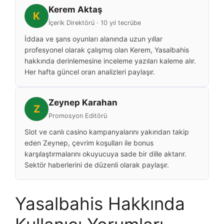
Kerem Aktaş
K
İçerik Direktörü · 10 yıl tecrübe
İddaa ve şans oyunları alanında uzun yıllar
profesyonel olarak çalışmış olan Kerem, Yasalbahis
hakkında derinlemesine inceleme yazıları kaleme alır.
Her hafta güncel oran analizleri paylaşır.
Zeynep Karahan
Z
Promosyon Editörü
Slot ve canlı casino kampanyalarını yakından takip
eden Zeynep, çevrim koşulları ile bonus
karşılaştırmalarını okuyucuya sade bir dille aktarır.
Sektör haberlerini de düzenli olarak paylaşır.
Yasalbahis Hakkında