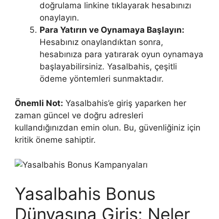
doğrulama linkine tıklayarak hesabınızı
onaylayın.
Para Yatırın ve Oynamaya Başlayın:
Hesabınız onaylandıktan sonra,
hesabınıza para yatırarak oyun oynamaya
başlayabilirsiniz. Yasalbahis, çeşitli
ödeme yöntemleri sunmaktadır.
Önemli Not:
Yasalbahis’e giriş yaparken her
zaman güncel ve doğru adresleri
kullandığınızdan emin olun. Bu, güvenliğiniz için
kritik öneme sahiptir.
Yasalbahis Bonus
Dünyasına Giriş: Neler