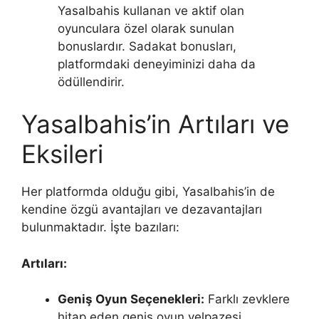
Yasalbahis kullanan ve aktif olan
oyunculara özel olarak sunulan
bonuslardır. Sadakat bonusları,
platformdaki deneyiminizi daha da
ödüllendirir.
Yasalbahis’in Artıları ve
Eksileri
Her platformda olduğu gibi, Yasalbahis’in de
kendine özgü avantajları ve dezavantajları
bulunmaktadır. İşte bazıları:
Artıları:
Geniş Oyun Seçenekleri:
Farklı zevklere
hitap eden geniş oyun yelpazesi.