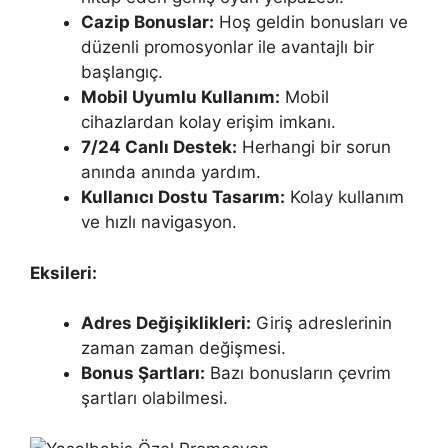
Cazip Bonuslar:
Hoş geldin bonusları ve
düzenli promosyonlar ile avantajlı bir
başlangıç.
Mobil Uyumlu Kullanım:
Mobil
cihazlardan kolay erişim imkanı.
7/24 Canlı Destek:
Herhangi bir sorun
anında anında yardım.
Kullanıcı Dostu Tasarım:
Kolay kullanım
ve hızlı navigasyon.
Eksileri:
Adres Değişiklikleri:
Giriş adreslerinin
zaman zaman değişmesi.
Bonus Şartları:
Bazı bonusların çevrim
şartları olabilmesi.