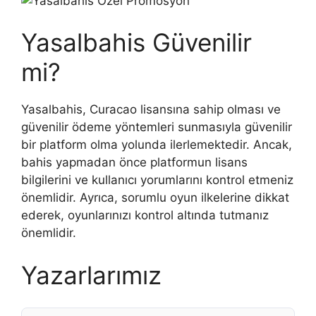
Yasalbahis Güvenilir
mi?
Yasalbahis, Curacao lisansına sahip olması ve
güvenilir ödeme yöntemleri sunmasıyla güvenilir
bir platform olma yolunda ilerlemektedir. Ancak,
bahis yapmadan önce platformun lisans
bilgilerini ve kullanıcı yorumlarını kontrol etmeniz
önemlidir. Ayrıca, sorumlu oyun ilkelerine dikkat
ederek, oyunlarınızı kontrol altında tutmanız
önemlidir.
Yazarlarımız