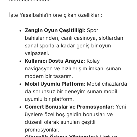
İşte Yasalbahis’in öne çıkan özellikleri:
Zengin Oyun Çeşitliliği:
Spor
bahislerinden, canlı casinoya, slotlardan
sanal sporlara kadar geniş bir oyun
yelpazesi.
Kullanıcı Dostu Arayüz:
Kolay
navigasyon ve hızlı erişim imkanı sunan
modern bir tasarım.
Mobil Uyumlu Platform:
Mobil cihazlarda
da sorunsuz bir deneyim sunan mobil
uyumlu bir platform.
Cömert Bonuslar ve Promosyonlar:
Yeni
üyelere özel hoş geldin bonusları ve
düzenli olarak sunulan çeşitli
promosyonlar.