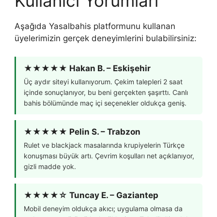
Kullanıcı Yorumları
Aşağıda Yasalbahis platformunu kullanan
üyelerimizin gerçek deneyimlerini bulabilirsiniz:
★★★★★ Hakan B. – Eskişehir
Üç aydır siteyi kullanıyorum. Çekim talepleri 2 saat
içinde sonuçlanıyor, bu beni gerçekten şaşırttı. Canlı
bahis bölümünde maç içi seçenekler oldukça geniş.
★★★★★ Pelin S. – Trabzon
Rulet ve blackjack masalarında krupiyelerin Türkçe
konuşması büyük artı. Çevrim koşulları net açıklanıyor,
gizli madde yok.
★★★★☆ Tuncay E. – Gaziantep
Mobil deneyim oldukça akıcı; uygulama olmasa da