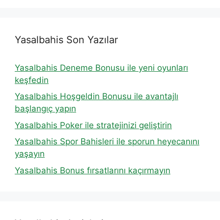
Yasalbahis Son Yazılar
Yasalbahis Deneme Bonusu ile yeni oyunları
keşfedin
Yasalbahis Hoşgeldin Bonusu ile avantajlı
başlangıç yapın
Yasalbahis Poker ile stratejinizi geliştirin
Yasalbahis Spor Bahisleri ile sporun heyecanını
yaşayın
Yasalbahis Bonus fırsatlarını kaçırmayın