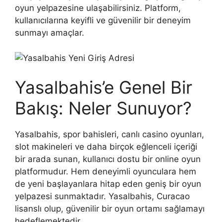
oyun yelpazesine ulaşabilirsiniz. Platform,
kullanıcılarına keyifli ve güvenilir bir deneyim
sunmayı amaçlar.
Yasalbahis’e Genel Bir
Bakış: Neler Sunuyor?
Yasalbahis, spor bahisleri, canlı casino oyunları,
slot makineleri ve daha birçok eğlenceli içeriği
bir arada sunan, kullanıcı dostu bir online oyun
platformudur. Hem deneyimli oyunculara hem
de yeni başlayanlara hitap eden geniş bir oyun
yelpazesi sunmaktadır. Yasalbahis, Curacao
lisanslı olup, güvenilir bir oyun ortamı sağlamayı
hedeflemektedir.