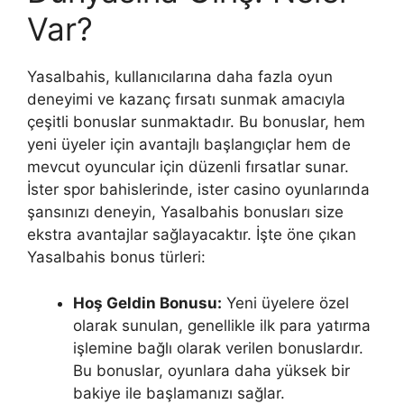
Var?
Yasalbahis, kullanıcılarına daha fazla oyun
deneyimi ve kazanç fırsatı sunmak amacıyla
çeşitli bonuslar sunmaktadır. Bu bonuslar, hem
yeni üyeler için avantajlı başlangıçlar hem de
mevcut oyuncular için düzenli fırsatlar sunar.
İster spor bahislerinde, ister casino oyunlarında
şansınızı deneyin, Yasalbahis bonusları size
ekstra avantajlar sağlayacaktır. İşte öne çıkan
Yasalbahis bonus türleri:
Hoş Geldin Bonusu:
Yeni üyelere özel
olarak sunulan, genellikle ilk para yatırma
işlemine bağlı olarak verilen bonuslardır.
Bu bonuslar, oyunlara daha yüksek bir
bakiye ile başlamanızı sağlar.