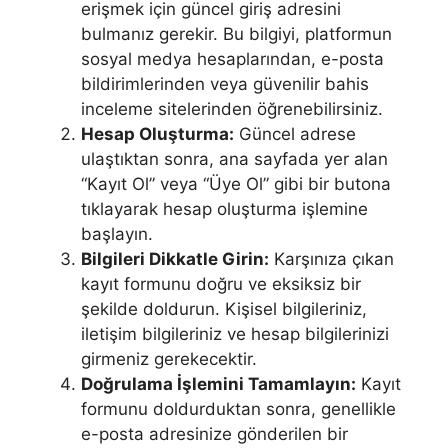
erişmek için güncel giriş adresini
bulmanız gerekir. Bu bilgiyi, platformun
sosyal medya hesaplarından, e-posta
bildirimlerinden veya güvenilir bahis
inceleme sitelerinden öğrenebilirsiniz.
Hesap Oluşturma:
Güncel adrese
ulaştıktan sonra, ana sayfada yer alan
“Kayıt Ol” veya “Üye Ol” gibi bir butona
tıklayarak hesap oluşturma işlemine
başlayın.
Bilgileri Dikkatle Girin:
Karşınıza çıkan
kayıt formunu doğru ve eksiksiz bir
şekilde doldurun. Kişisel bilgileriniz,
iletişim bilgileriniz ve hesap bilgilerinizi
girmeniz gerekecektir.
Doğrulama İşlemini Tamamlayın:
Kayıt
formunu doldurduktan sonra, genellikle
e-posta adresinize gönderilen bir