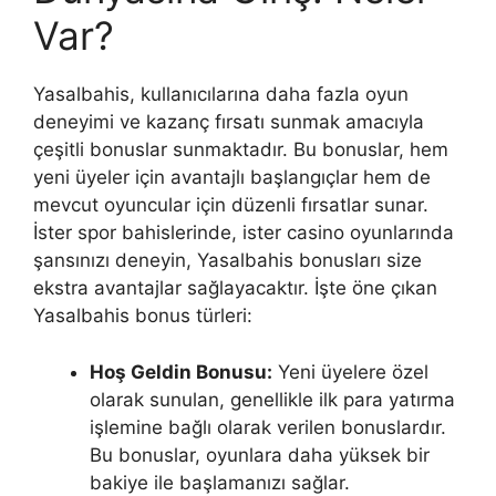
Var?
Yasalbahis, kullanıcılarına daha fazla oyun
deneyimi ve kazanç fırsatı sunmak amacıyla
çeşitli bonuslar sunmaktadır. Bu bonuslar, hem
yeni üyeler için avantajlı başlangıçlar hem de
mevcut oyuncular için düzenli fırsatlar sunar.
İster spor bahislerinde, ister casino oyunlarında
şansınızı deneyin, Yasalbahis bonusları size
ekstra avantajlar sağlayacaktır. İşte öne çıkan
Yasalbahis bonus türleri:
Hoş Geldin Bonusu:
Yeni üyelere özel
olarak sunulan, genellikle ilk para yatırma
işlemine bağlı olarak verilen bonuslardır.
Bu bonuslar, oyunlara daha yüksek bir
bakiye ile başlamanızı sağlar.