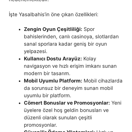
İşte Yasalbahis’in öne çıkan özellikleri:
Zengin Oyun Çeşitliliği:
Spor
bahislerinden, canlı casinoya, slotlardan
sanal sporlara kadar geniş bir oyun
yelpazesi.
Kullanıcı Dostu Arayüz:
Kolay
navigasyon ve hızlı erişim imkanı sunan
modern bir tasarım.
Mobil Uyumlu Platform:
Mobil cihazlarda
da sorunsuz bir deneyim sunan mobil
uyumlu bir platform.
Cömert Bonuslar ve Promosyonlar:
Yeni
üyelere özel hoş geldin bonusları ve
düzenli olarak sunulan çeşitli
promosyonlar.