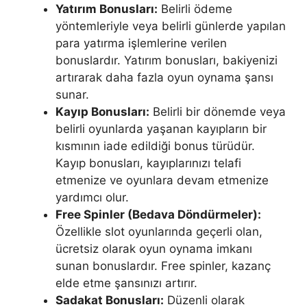
Yatırım Bonusları:
Belirli ödeme
yöntemleriyle veya belirli günlerde yapılan
para yatırma işlemlerine verilen
bonuslardır. Yatırım bonusları, bakiyenizi
artırarak daha fazla oyun oynama şansı
sunar.
Kayıp Bonusları:
Belirli bir dönemde veya
belirli oyunlarda yaşanan kayıpların bir
kısmının iade edildiği bonus türüdür.
Kayıp bonusları, kayıplarınızı telafi
etmenize ve oyunlara devam etmenize
yardımcı olur.
Free Spinler (Bedava Döndürmeler):
Özellikle slot oyunlarında geçerli olan,
ücretsiz olarak oyun oynama imkanı
sunan bonuslardır. Free spinler, kazanç
elde etme şansınızı artırır.
Sadakat Bonusları:
Düzenli olarak