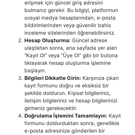
erişmek için güncel giriş adresini
bulmanız gerekir. Bu bilgiyi, platformun
sosyal medya hesaplarından, e-posta
bildirimlerinden veya güvenilir bahis
inceleme sitelerinden öğrenebilirsiniz.
Hesap Oluşturma:
Güncel adrese
ulaştıktan sonra, ana sayfada yer alan
“Kayıt Ol” veya “Üye Ol” gibi bir butona
tıklayarak hesap oluşturma işlemine
başlayın.
Bilgileri Dikkatle Girin:
Karşınıza çıkan
kayıt formunu doğru ve eksiksiz bir
şekilde doldurun. Kişisel bilgileriniz,
iletişim bilgileriniz ve hesap bilgilerinizi
girmeniz gerekecektir.
Doğrulama İşlemini Tamamlayın:
Kayıt
formunu doldurduktan sonra, genellikle
e-posta adresinize gönderilen bir