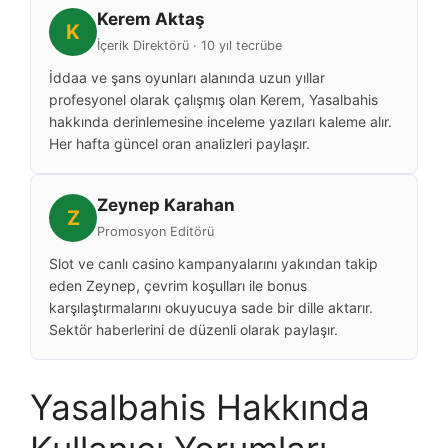
Kerem Aktaş
K
İçerik Direktörü · 10 yıl tecrübe
İddaa ve şans oyunları alanında uzun yıllar
profesyonel olarak çalışmış olan Kerem, Yasalbahis
hakkında derinlemesine inceleme yazıları kaleme alır.
Her hafta güncel oran analizleri paylaşır.
Zeynep Karahan
Z
Promosyon Editörü
Slot ve canlı casino kampanyalarını yakından takip
eden Zeynep, çevrim koşulları ile bonus
karşılaştırmalarını okuyucuya sade bir dille aktarır.
Sektör haberlerini de düzenli olarak paylaşır.
Yasalbahis Hakkında