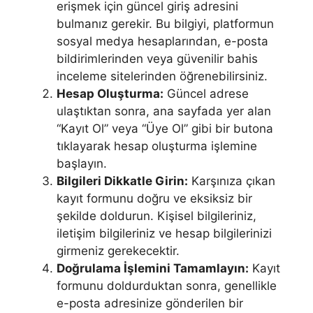
erişmek için güncel giriş adresini
bulmanız gerekir. Bu bilgiyi, platformun
sosyal medya hesaplarından, e-posta
bildirimlerinden veya güvenilir bahis
inceleme sitelerinden öğrenebilirsiniz.
Hesap Oluşturma:
Güncel adrese
ulaştıktan sonra, ana sayfada yer alan
“Kayıt Ol” veya “Üye Ol” gibi bir butona
tıklayarak hesap oluşturma işlemine
başlayın.
Bilgileri Dikkatle Girin:
Karşınıza çıkan
kayıt formunu doğru ve eksiksiz bir
şekilde doldurun. Kişisel bilgileriniz,
iletişim bilgileriniz ve hesap bilgilerinizi
girmeniz gerekecektir.
Doğrulama İşlemini Tamamlayın:
Kayıt
formunu doldurduktan sonra, genellikle
e-posta adresinize gönderilen bir