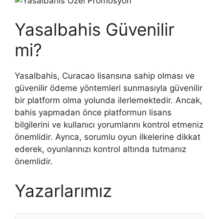
Yasalbahis Güvenilir
mi?
Yasalbahis, Curacao lisansına sahip olması ve
güvenilir ödeme yöntemleri sunmasıyla güvenilir
bir platform olma yolunda ilerlemektedir. Ancak,
bahis yapmadan önce platformun lisans
bilgilerini ve kullanıcı yorumlarını kontrol etmeniz
önemlidir. Ayrıca, sorumlu oyun ilkelerine dikkat
ederek, oyunlarınızı kontrol altında tutmanız
önemlidir.
Yazarlarımız