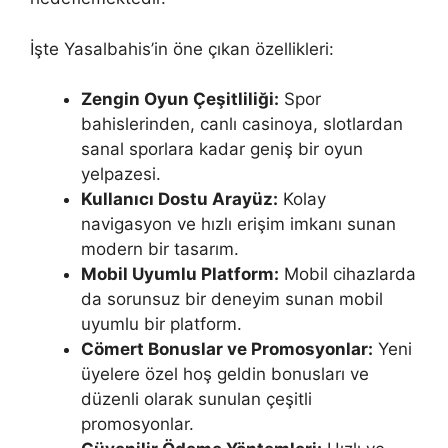
İşte Yasalbahis’in öne çıkan özellikleri:
Zengin Oyun Çeşitliliği:
Spor
bahislerinden, canlı casinoya, slotlardan
sanal sporlara kadar geniş bir oyun
yelpazesi.
Kullanıcı Dostu Arayüz:
Kolay
navigasyon ve hızlı erişim imkanı sunan
modern bir tasarım.
Mobil Uyumlu Platform:
Mobil cihazlarda
da sorunsuz bir deneyim sunan mobil
uyumlu bir platform.
Cömert Bonuslar ve Promosyonlar:
Yeni
üyelere özel hoş geldin bonusları ve
düzenli olarak sunulan çeşitli
promosyonlar.