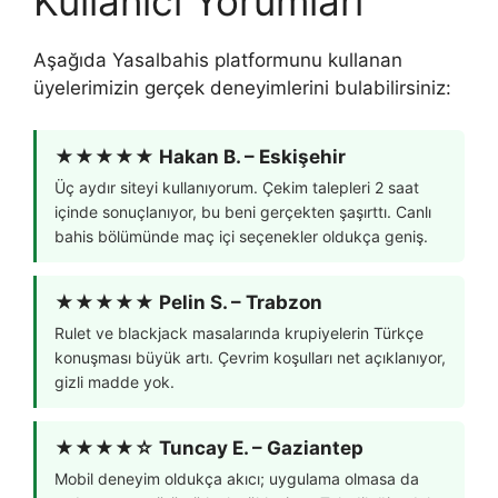
Kullanıcı Yorumları
Aşağıda Yasalbahis platformunu kullanan
üyelerimizin gerçek deneyimlerini bulabilirsiniz:
★★★★★ Hakan B. – Eskişehir
Üç aydır siteyi kullanıyorum. Çekim talepleri 2 saat
içinde sonuçlanıyor, bu beni gerçekten şaşırttı. Canlı
bahis bölümünde maç içi seçenekler oldukça geniş.
★★★★★ Pelin S. – Trabzon
Rulet ve blackjack masalarında krupiyelerin Türkçe
konuşması büyük artı. Çevrim koşulları net açıklanıyor,
gizli madde yok.
★★★★☆ Tuncay E. – Gaziantep
Mobil deneyim oldukça akıcı; uygulama olmasa da