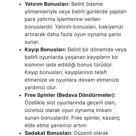
Yatırım Bonusları:
Belirli ödeme
yöntemleriyle veya belirli günlerde yapılan
para yatırma işlemlerine verilen
bonuslardır. Yatırım bonusları, bakiyenizi
artırarak daha fazla oyun oynama şansı
sunar.
Kayıp Bonusları:
Belirli bir dönemde veya
belirli oyunlarda yaşanan kayıpların bir
kısmının iade edildiği bonus türüdür.
Kayıp bonusları, kayıplarınızı telafi
etmenize ve oyunlara devam etmenize
yardımcı olur.
Free Spinler (Bedava Döndürmeler):
Özellikle slot oyunlarında geçerli olan,
ücretsiz olarak oyun oynama imkanı
sunan bonuslardır. Free spinler, kazanç
elde etme şansınızı artırır.
Sadakat Bonusları:
Düzenli olarak