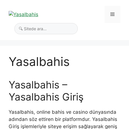
İçeriğe
atla
Menü
Yasalbahis
Yasalbahis –
Yasalbahis Giriş
Yasalbahis, online bahis ve casino dünyasında
adından söz ettiren bir platformdur. Yasalbahis
Giriş işlemleriyle siteye erişim sağlayarak geniş