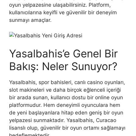
oyun yelpazesine ulaşabilirsiniz. Platform,
kullanıcılarına keyifli ve güvenilir bir deneyim
sunmayı amaçlar.
Yasalbahis’e Genel Bir
Bakış: Neler Sunuyor?
Yasalbahis, spor bahisleri, canlı casino oyunları,
slot makineleri ve daha birçok eğlenceli içeriği
bir arada sunan, kullanıcı dostu bir online oyun
platformudur. Hem deneyimli oyunculara hem
de yeni başlayanlara hitap eden geniş bir oyun
yelpazesi sunmaktadır. Yasalbahis, Curacao
lisanslı olup, güvenilir bir oyun ortamı sağlamayı
hedeflemektedir.