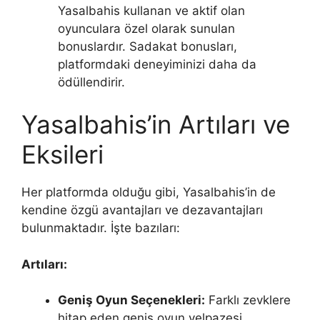
Yasalbahis kullanan ve aktif olan
oyunculara özel olarak sunulan
bonuslardır. Sadakat bonusları,
platformdaki deneyiminizi daha da
ödüllendirir.
Yasalbahis’in Artıları ve
Eksileri
Her platformda olduğu gibi, Yasalbahis’in de
kendine özgü avantajları ve dezavantajları
bulunmaktadır. İşte bazıları:
Artıları:
Geniş Oyun Seçenekleri:
Farklı zevklere
hitap eden geniş oyun yelpazesi.