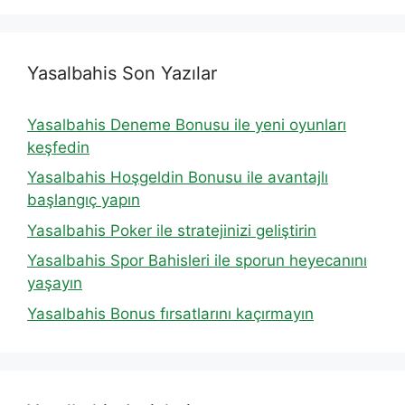
Yasalbahis Son Yazılar
Yasalbahis Deneme Bonusu ile yeni oyunları
keşfedin
Yasalbahis Hoşgeldin Bonusu ile avantajlı
başlangıç yapın
Yasalbahis Poker ile stratejinizi geliştirin
Yasalbahis Spor Bahisleri ile sporun heyecanını
yaşayın
Yasalbahis Bonus fırsatlarını kaçırmayın