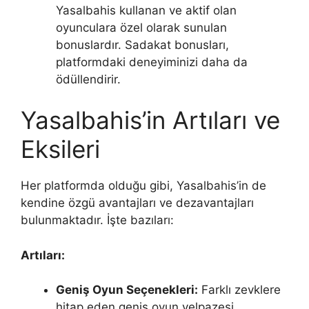
Yasalbahis kullanan ve aktif olan
oyunculara özel olarak sunulan
bonuslardır. Sadakat bonusları,
platformdaki deneyiminizi daha da
ödüllendirir.
Yasalbahis’in Artıları ve
Eksileri
Her platformda olduğu gibi, Yasalbahis’in de
kendine özgü avantajları ve dezavantajları
bulunmaktadır. İşte bazıları:
Artıları:
Geniş Oyun Seçenekleri:
Farklı zevklere
hitap eden geniş oyun yelpazesi.