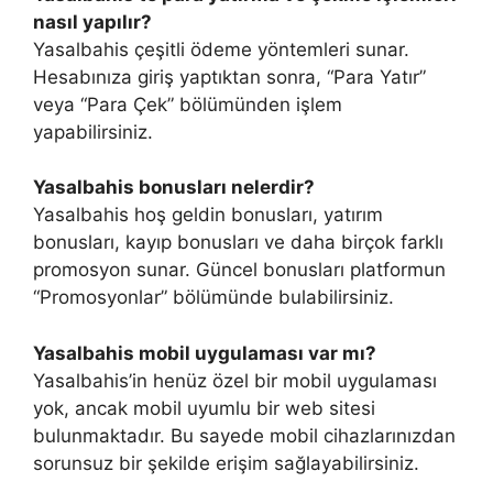
nasıl yapılır?
Yasalbahis çeşitli ödeme yöntemleri sunar.
Hesabınıza giriş yaptıktan sonra, “Para Yatır”
veya “Para Çek” bölümünden işlem
yapabilirsiniz.
Yasalbahis bonusları nelerdir?
Yasalbahis hoş geldin bonusları, yatırım
bonusları, kayıp bonusları ve daha birçok farklı
promosyon sunar. Güncel bonusları platformun
“Promosyonlar” bölümünde bulabilirsiniz.
Yasalbahis mobil uygulaması var mı?
Yasalbahis’in henüz özel bir mobil uygulaması
yok, ancak mobil uyumlu bir web sitesi
bulunmaktadır. Bu sayede mobil cihazlarınızdan
sorunsuz bir şekilde erişim sağlayabilirsiniz.