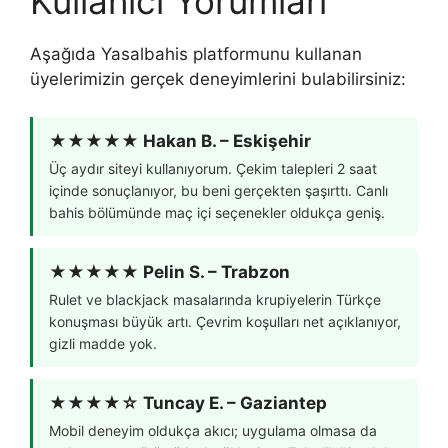
Kullanıcı Yorumları
Aşağıda Yasalbahis platformunu kullanan
üyelerimizin gerçek deneyimlerini bulabilirsiniz:
★★★★★ Hakan B. – Eskişehir
Üç aydır siteyi kullanıyorum. Çekim talepleri 2 saat
içinde sonuçlanıyor, bu beni gerçekten şaşırttı. Canlı
bahis bölümünde maç içi seçenekler oldukça geniş.
★★★★★ Pelin S. – Trabzon
Rulet ve blackjack masalarında krupiyelerin Türkçe
konuşması büyük artı. Çevrim koşulları net açıklanıyor,
gizli madde yok.
★★★★☆ Tuncay E. – Gaziantep
Mobil deneyim oldukça akıcı; uygulama olmasa da