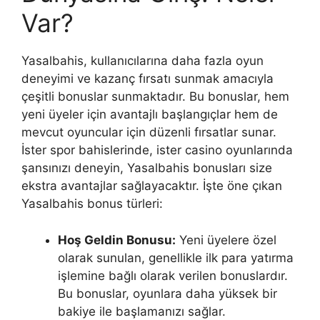
Var?
Yasalbahis, kullanıcılarına daha fazla oyun
deneyimi ve kazanç fırsatı sunmak amacıyla
çeşitli bonuslar sunmaktadır. Bu bonuslar, hem
yeni üyeler için avantajlı başlangıçlar hem de
mevcut oyuncular için düzenli fırsatlar sunar.
İster spor bahislerinde, ister casino oyunlarında
şansınızı deneyin, Yasalbahis bonusları size
ekstra avantajlar sağlayacaktır. İşte öne çıkan
Yasalbahis bonus türleri:
Hoş Geldin Bonusu:
Yeni üyelere özel
olarak sunulan, genellikle ilk para yatırma
işlemine bağlı olarak verilen bonuslardır.
Bu bonuslar, oyunlara daha yüksek bir
bakiye ile başlamanızı sağlar.