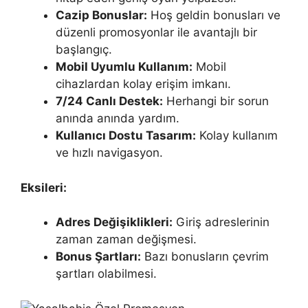
Cazip Bonuslar:
Hoş geldin bonusları ve
düzenli promosyonlar ile avantajlı bir
başlangıç.
Mobil Uyumlu Kullanım:
Mobil
cihazlardan kolay erişim imkanı.
7/24 Canlı Destek:
Herhangi bir sorun
anında anında yardım.
Kullanıcı Dostu Tasarım:
Kolay kullanım
ve hızlı navigasyon.
Eksileri:
Adres Değişiklikleri:
Giriş adreslerinin
zaman zaman değişmesi.
Bonus Şartları:
Bazı bonusların çevrim
şartları olabilmesi.