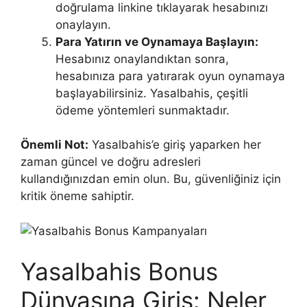
doğrulama linkine tıklayarak hesabınızı
onaylayın.
Para Yatırın ve Oynamaya Başlayın:
Hesabınız onaylandıktan sonra,
hesabınıza para yatırarak oyun oynamaya
başlayabilirsiniz. Yasalbahis, çeşitli
ödeme yöntemleri sunmaktadır.
Önemli Not:
Yasalbahis’e giriş yaparken her
zaman güncel ve doğru adresleri
kullandığınızdan emin olun. Bu, güvenliğiniz için
kritik öneme sahiptir.
Yasalbahis Bonus
Dünyasına Giriş: Neler