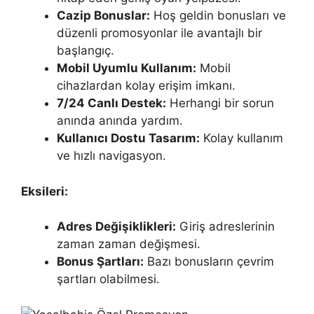
Cazip Bonuslar:
Hoş geldin bonusları ve
düzenli promosyonlar ile avantajlı bir
başlangıç.
Mobil Uyumlu Kullanım:
Mobil
cihazlardan kolay erişim imkanı.
7/24 Canlı Destek:
Herhangi bir sorun
anında anında yardım.
Kullanıcı Dostu Tasarım:
Kolay kullanım
ve hızlı navigasyon.
Eksileri:
Adres Değişiklikleri:
Giriş adreslerinin
zaman zaman değişmesi.
Bonus Şartları:
Bazı bonusların çevrim
şartları olabilmesi.