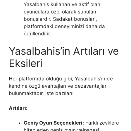
Yasalbahis kullanan ve aktif olan
oyunculara özel olarak sunulan
bonuslardır. Sadakat bonusları,
platformdaki deneyiminizi daha da
ödüllendirir.
Yasalbahis’in Artıları ve
Eksileri
Her platformda olduğu gibi, Yasalbahis’in de
kendine özgü avantajları ve dezavantajları
bulunmaktadır. İşte bazıları:
Artıları:
Geniş Oyun Seçenekleri:
Farklı zevklere
hitap eden geniş oyun yelpazesi.