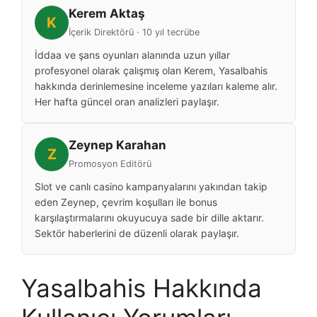
Kerem Aktaş
K
İçerik Direktörü · 10 yıl tecrübe
İddaa ve şans oyunları alanında uzun yıllar
profesyonel olarak çalışmış olan Kerem, Yasalbahis
hakkında derinlemesine inceleme yazıları kaleme alır.
Her hafta güncel oran analizleri paylaşır.
Zeynep Karahan
Z
Promosyon Editörü
Slot ve canlı casino kampanyalarını yakından takip
eden Zeynep, çevrim koşulları ile bonus
karşılaştırmalarını okuyucuya sade bir dille aktarır.
Sektör haberlerini de düzenli olarak paylaşır.
Yasalbahis Hakkında