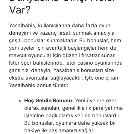
Var?
Yasalbahis, kullanıcılarına daha fazla oyun
deneyimi ve kazanç fırsatı sunmak amacıyla
çeşitli bonuslar sunmaktadır. Bu bonuslar, hem
yeni üyeler için avantajlı başlangıçlar hem de
mevcut oyuncular için düzenli fırsatlar sunar.
İster spor bahislerinde, ister casino oyunlarında
şansınızı deneyin, Yasalbahis bonusları size
ekstra avantajlar sağlayacaktır. İşte öne çıkan
Yasalbahis bonus türleri:
Hoş Geldin Bonusu:
Yeni üyelere özel
olarak sunulan, genellikle ilk para yatırma
işlemine bağlı olarak verilen bonuslardır.
Bu bonuslar, oyunlara daha yüksek bir
bakiye ile başlamanızı sağlar.