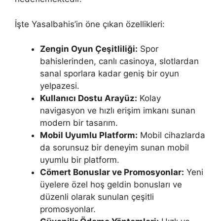
İşte Yasalbahis’in öne çıkan özellikleri:
Zengin Oyun Çeşitliliği:
Spor
bahislerinden, canlı casinoya, slotlardan
sanal sporlara kadar geniş bir oyun
yelpazesi.
Kullanıcı Dostu Arayüz:
Kolay
navigasyon ve hızlı erişim imkanı sunan
modern bir tasarım.
Mobil Uyumlu Platform:
Mobil cihazlarda
da sorunsuz bir deneyim sunan mobil
uyumlu bir platform.
Cömert Bonuslar ve Promosyonlar:
Yeni
üyelere özel hoş geldin bonusları ve
düzenli olarak sunulan çeşitli
promosyonlar.