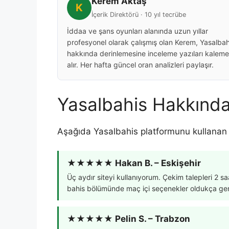
Kerem Aktaş
K
İçerik Direktörü · 10 yıl tecrübe
İddaa ve şans oyunları alanında uzun yıllar
profesyonel olarak çalışmış olan Kerem, Yasalbah
hakkında derinlemesine inceleme yazıları kaleme
alır. Her hafta güncel oran analizleri paylaşır.
Yasalbahis Hakkında 
Aşağıda Yasalbahis platformunu kullanan ü
★★★★★ Hakan B. – Eskişehir
Üç aydır siteyi kullanıyorum. Çekim talepleri 2 sa
bahis bölümünde maç içi seçenekler oldukça gen
★★★★★ Pelin S. – Trabzon