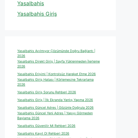
Yasalbahis
Yasalbahis Giriş
Yasalbahis Açılmıyor Çözümünde Doğru Bağlantı |
2026
Yasalbahis Direkt Giriş | Sayfa Yüklenmeden İlerleme
2026
Yasalbahis Erişimi | Kontrolsüz Hareket Etme 2026
Yasalbahis Giriş Hatası | Körlemesine Tekrarlama
2026
Yasalbahis Giriş Sorunu Rehberi 2026
Yasalbahis Giriş | İlk Ekranda Yanlış Yapma 2026
Yasalbahis Güncel Adres | Gözünle Doğrula 2026
Yasalbahis Güncel Yeni Adres | Yapıyı Görmeden
Başlama 2026
Yasalbahis Güvenilir Mi Rehberi 2026
Yasalbahis Kayıt Ol Rehberi 2026