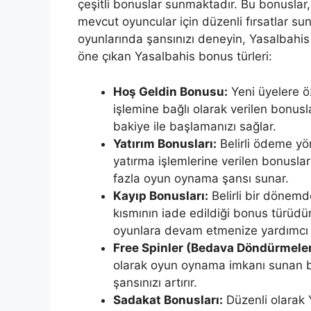
çeşitli bonuslar sunmaktadır. Bu bonuslar,
mevcut oyuncular için düzenli fırsatlar sun
oyunlarında şansınızı deneyin, Yasalbahis 
öne çıkan Yasalbahis bonus türleri:
Hoş Geldin Bonusu:
Yeni üyelere öz
işlemine bağlı olarak verilen bonus
bakiye ile başlamanızı sağlar.
Yatırım Bonusları:
Belirli ödeme yön
yatırma işlemlerine verilen bonuslar
fazla oyun oynama şansı sunar.
Kayıp Bonusları:
Belirli bir dönemd
kısmının iade edildiği bonus türüdür.
oyunlara devam etmenize yardımcı 
Free Spinler (Bedava Döndürmeler
olarak oyun oynama imkanı sunan bo
şansınızı artırır.
Sadakat Bonusları:
Düzenli olarak 