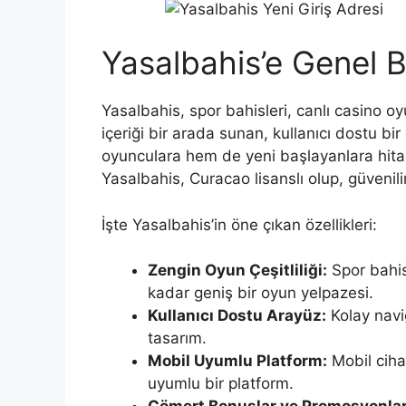
Yasalbahis’e Genel B
Yasalbahis, spor bahisleri, canlı casino oy
içeriği bir arada sunan, kullanıcı dostu b
oyunculara hem de yeni başlayanlara hita
Yasalbahis, Curacao lisanslı olup, güvenil
İşte Yasalbahis’in öne çıkan özellikleri:
Zengin Oyun Çeşitliliği:
Spor bahis
kadar geniş bir oyun yelpazesi.
Kullanıcı Dostu Arayüz:
Kolay navi
tasarım.
Mobil Uyumlu Platform:
Mobil ciha
uyumlu bir platform.