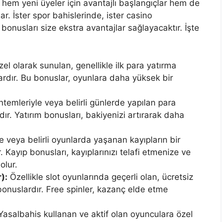
 hem yeni üyeler için avantajlı başlangıçlar hem de
ar. İster spor bahislerinde, ister casino
bonusları size ekstra avantajlar sağlayacaktır. İşte
el olarak sunulan, genellikle ilk para yatırma
lardır. Bu bonuslar, oyunlara daha yüksek bir
temleriyle veya belirli günlerde yapılan para
dır. Yatırım bonusları, bakiyenizi artırarak daha
e veya belirli oyunlarda yaşanan kayıpların bir
 Kayıp bonusları, kayıplarınızı telafi etmenize ve
olur.
):
Özellikle slot oyunlarında geçerli olan, ücretsiz
nuslardır. Free spinler, kazanç elde etme
Yasalbahis kullanan ve aktif olan oyunculara özel