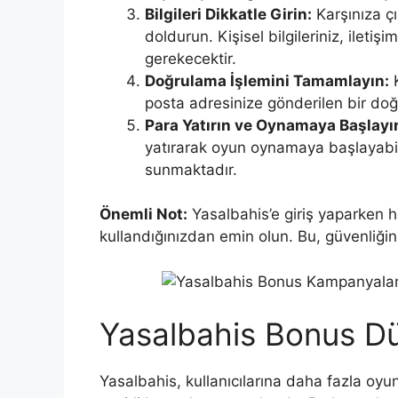
Bilgileri Dikkatle Girin:
Karşınıza çı
doldurun. Kişisel bilgileriniz, iletişi
gerekecektir.
Doğrulama İşlemini Tamamlayın:
K
posta adresinize gönderilen bir doğ
Para Yatırın ve Oynamaya Başlayı
yatırarak oyun oynamaya başlayabili
sunmaktadır.
Önemli Not:
Yasalbahis’e giriş yaparken 
kullandığınızdan emin olun. Bu, güvenliğini
Yasalbahis Bonus Dü
Yasalbahis, kullanıcılarına daha fazla oy