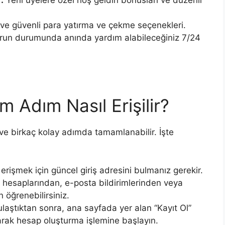
:
Yeni üyelere özel hoş geldin bonusları ve düzenli
.
 ve güvenli para yatırma ve çekme seçenekleri.
run durumunda anında yardım alabileceğiniz 7/24
m Adım Nasıl Erişilir?
r ve birkaç kolay adımda tamamlanabilir. İşte
erişmek için güncel giriş adresini bulmanız gerekir.
 hesaplarından, e-posta bildirimlerinden veya
 öğrenebilirsiniz.
aştıktan sonra, ana sayfada yer alan “Kayıt Ol”
yarak hesap oluşturma işlemine başlayın.