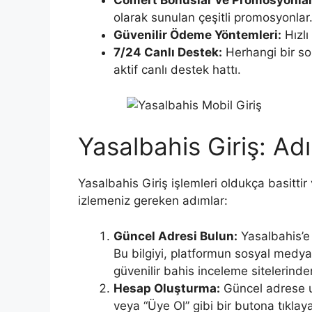
Cömert Bonuslar ve Promosyonlar
olarak sunulan çeşitli promosyonlar
Güvenilir Ödeme Yöntemleri:
Hızlı
7/24 Canlı Destek:
Herhangi bir so
aktif canlı destek hattı.
Yasalbahis Giriş: Adı
Yasalbahis Giriş işlemleri oldukça basitti
izlemeniz gereken adımlar:
Güncel Adresi Bulun:
Yasalbahis’e 
Bu bilgiyi, platformun sosyal medya
güvenilir bahis inceleme sitelerinden
Hesap Oluşturma:
Güncel adrese ul
veya “Üye Ol” gibi bir butona tıkla