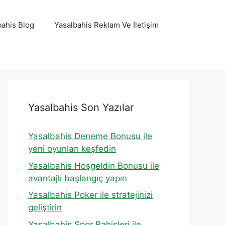
bahis Blog
Yasalbahis Reklam Ve İletişim
Yasalbahis Son Yazılar
Yasalbahis Deneme Bonusu ile
yeni oyunları keşfedin
Yasalbahis Hoşgeldin Bonusu ile
avantajlı başlangıç yapın
Yasalbahis Poker ile stratejinizi
geliştirin
Yasalbahis Spor Bahisleri ile