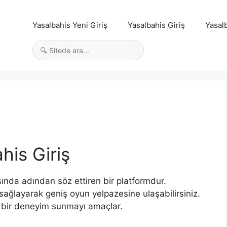
Yasalbahis Yeni Giriş
Yasalbahis Giriş
Yasal
his Giriş
ında adından söz ettiren bir platformdur.
 sağlayarak geniş oyun yelpazesine ulaşabilirsiniz.
lir bir deneyim sunmayı amaçlar.