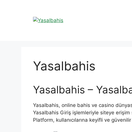
İçeriğe
atla
Yasalbahis
Yasalbahis – Yasalba
Yasalbahis, online bahis ve casino dünyas
Yasalbahis Giriş işlemleriyle siteye erişim
Platform, kullanıcılarına keyifli ve güveni