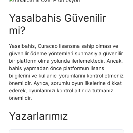
Yasalbahis Güvenilir
mi?
Yasalbahis, Curacao lisansına sahip olması ve
güvenilir ödeme yöntemleri sunmasıyla güvenilir
bir platform olma yolunda ilerlemektedir. Ancak,
bahis yapmadan önce platformun lisans
bilgilerini ve kullanıcı yorumlarını kontrol etmeniz
önemlidir. Ayrıca, sorumlu oyun ilkelerine dikkat
ederek, oyunlarınızı kontrol altında tutmanız
önemlidir.
Yazarlarımız