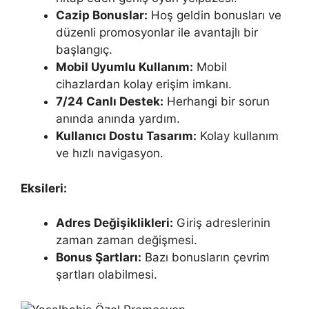
Cazip Bonuslar:
Hoş geldin bonusları ve
düzenli promosyonlar ile avantajlı bir
başlangıç.
Mobil Uyumlu Kullanım:
Mobil
cihazlardan kolay erişim imkanı.
7/24 Canlı Destek:
Herhangi bir sorun
anında anında yardım.
Kullanıcı Dostu Tasarım:
Kolay kullanım
ve hızlı navigasyon.
Eksileri:
Adres Değişiklikleri:
Giriş adreslerinin
zaman zaman değişmesi.
Bonus Şartları:
Bazı bonusların çevrim
şartları olabilmesi.