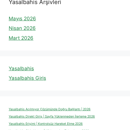
Yasalbahis Arşivleri
Mayıs 2026
Nisan 2026
Mart 2026
Yasalbahis
Yasalbahis Giriş
Yasalbahis Açılmıyor Çözümünde Doğru Bağlantı | 2026
Yasalbahis Direkt Giriş | Sayfa Yüklenmeden İlerleme 2026
Yasalbahis Erişimi | Kontrolsüz Hareket Etme 2026