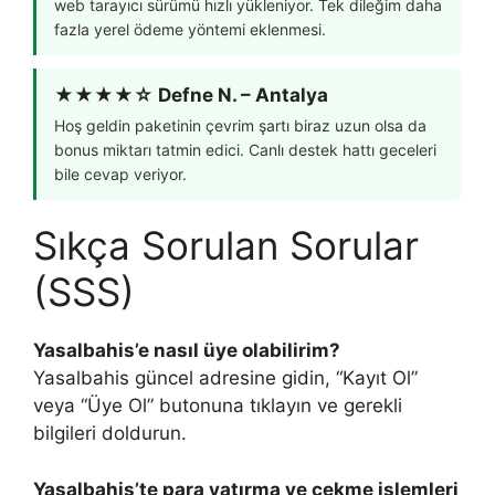
web tarayıcı sürümü hızlı yükleniyor. Tek dileğim daha
fazla yerel ödeme yöntemi eklenmesi.
★★★★☆ Defne N. – Antalya
Hoş geldin paketinin çevrim şartı biraz uzun olsa da
bonus miktarı tatmin edici. Canlı destek hattı geceleri
bile cevap veriyor.
Sıkça Sorulan Sorular
(SSS)
Yasalbahis’e nasıl üye olabilirim?
Yasalbahis güncel adresine gidin, “Kayıt Ol”
veya “Üye Ol” butonuna tıklayın ve gerekli
bilgileri doldurun.
Yasalbahis’te para yatırma ve çekme işlemleri