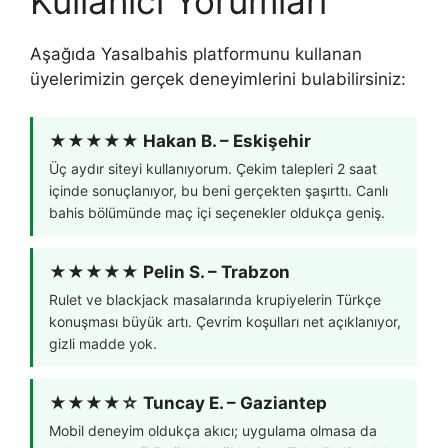
Kullanıcı Yorumları
Aşağıda Yasalbahis platformunu kullanan
üyelerimizin gerçek deneyimlerini bulabilirsiniz:
★★★★★ Hakan B. – Eskişehir
Üç aydır siteyi kullanıyorum. Çekim talepleri 2 saat
içinde sonuçlanıyor, bu beni gerçekten şaşırttı. Canlı
bahis bölümünde maç içi seçenekler oldukça geniş.
★★★★★ Pelin S. – Trabzon
Rulet ve blackjack masalarında krupiyelerin Türkçe
konuşması büyük artı. Çevrim koşulları net açıklanıyor,
gizli madde yok.
★★★★☆ Tuncay E. – Gaziantep
Mobil deneyim oldukça akıcı; uygulama olmasa da