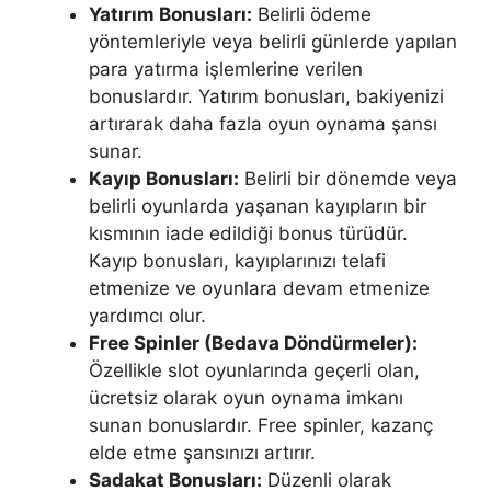
Yatırım Bonusları:
Belirli ödeme
yöntemleriyle veya belirli günlerde yapılan
para yatırma işlemlerine verilen
bonuslardır. Yatırım bonusları, bakiyenizi
artırarak daha fazla oyun oynama şansı
sunar.
Kayıp Bonusları:
Belirli bir dönemde veya
belirli oyunlarda yaşanan kayıpların bir
kısmının iade edildiği bonus türüdür.
Kayıp bonusları, kayıplarınızı telafi
etmenize ve oyunlara devam etmenize
yardımcı olur.
Free Spinler (Bedava Döndürmeler):
Özellikle slot oyunlarında geçerli olan,
ücretsiz olarak oyun oynama imkanı
sunan bonuslardır. Free spinler, kazanç
elde etme şansınızı artırır.
Sadakat Bonusları:
Düzenli olarak