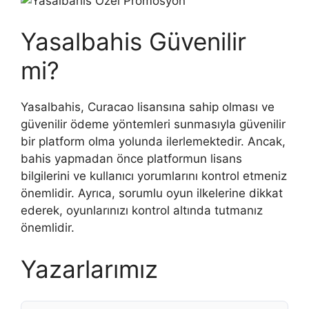
Yasalbahis Güvenilir
mi?
Yasalbahis, Curacao lisansına sahip olması ve
güvenilir ödeme yöntemleri sunmasıyla güvenilir
bir platform olma yolunda ilerlemektedir. Ancak,
bahis yapmadan önce platformun lisans
bilgilerini ve kullanıcı yorumlarını kontrol etmeniz
önemlidir. Ayrıca, sorumlu oyun ilkelerine dikkat
ederek, oyunlarınızı kontrol altında tutmanız
önemlidir.
Yazarlarımız