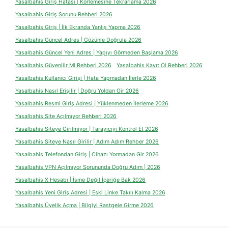
Yasalbahis Giriş Hatası | Körlemesine Tekrarlama 2026
Yasalbahis Giriş Sorunu Rehberi 2026
Yasalbahis Giriş | İlk Ekranda Yanlış Yapma 2026
Yasalbahis Güncel Adres | Gözünle Doğrula 2026
Yasalbahis Güncel Yeni Adres | Yapıyı Görmeden Başlama 2026
Yasalbahis Güvenilir Mi Rehberi 2026
Yasalbahis Kayıt Ol Rehberi 2026
Yasalbahis Kullanıcı Girişi | Hata Yapmadan İlerle 2026
Yasalbahis Nasıl Erişilir | Doğru Yoldan Gir 2026
Yasalbahis Resmi Giriş Adresi | Yüklenmeden İlerleme 2026
Yasalbahis Site Açılmıyor Rehberi 2026
Yasalbahis Siteye Girilmiyor | Tarayıcıyı Kontrol Et 2026
Yasalbahis Siteye Nasıl Girilir | Adım Adım Rehber 2026
Yasalbahis Telefondan Giriş | Cihazı Yormadan Gir 2026
Yasalbahis VPN Açılmıyor Sorununda Doğru Adım | 2026
Yasalbahis X Hesabı | İsme Değil İçeriğe Bak 2026
Yasalbahis Yeni Giriş Adresi | Eski Linke Takılı Kalma 2026
Yasalbahis Üyelik Açma | Bilgiyi Rastgele Girme 2026