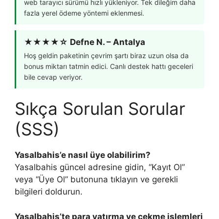
web tarayıcı sürümü hızlı yükleniyor. Tek dileğim daha
fazla yerel ödeme yöntemi eklenmesi.
★★★★☆ Defne N. – Antalya
Hoş geldin paketinin çevrim şartı biraz uzun olsa da
bonus miktarı tatmin edici. Canlı destek hattı geceleri
bile cevap veriyor.
Sıkça Sorulan Sorular
(SSS)
Yasalbahis’e nasıl üye olabilirim?
Yasalbahis güncel adresine gidin, “Kayıt Ol”
veya “Üye Ol” butonuna tıklayın ve gerekli
bilgileri doldurun.
Yasalbahis’te para yatırma ve çekme işlemleri