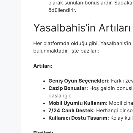
olarak sunulan bonuslardır. Sadaka
ödüllendirir.
Yasalbahis’in Artıları
Her platformda olduğu gibi, Yasalbahis’in
bulunmaktadır. İşte bazıları:
Artıları:
Geniş Oyun Seçenekleri:
Farklı ze
Cazip Bonuslar:
Hoş geldin bonuslar
başlangıç.
Mobil Uyumlu Kullanım:
Mobil ciha
7/24 Canlı Destek:
Herhangi bir so
Kullanıcı Dostu Tasarım:
Kolay kull
Eksileri: