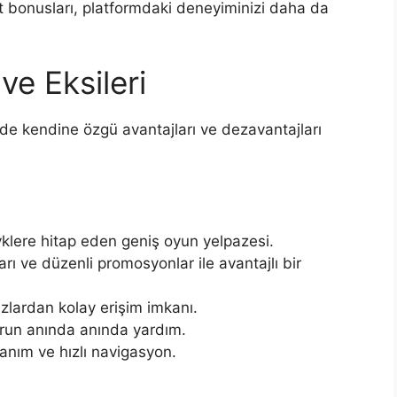
t bonusları, platformdaki deneyiminizi daha da
 ve Eksileri
 de kendine özgü avantajları ve dezavantajları
vklere hitap eden geniş oyun yelpazesi.
ı ve düzenli promosyonlar ile avantajlı bir
zlardan kolay erişim imkanı.
run anında anında yardım.
anım ve hızlı navigasyon.