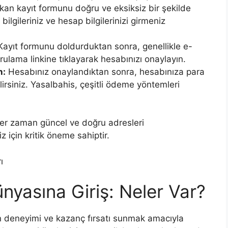
kan kayıt formunu doğru ve eksiksiz bir şekilde
m bilgileriniz ve hesap bilgilerinizi girmeniz
ayıt formunu doldurduktan sonra, genellikle e-
rulama linkine tıklayarak hesabınızı onaylayın.
n:
Hesabınız onaylandıktan sonra, hesabınıza para
rsiniz. Yasalbahis, çeşitli ödeme yöntemleri
her zaman güncel ve doğru adresleri
z için kritik öneme sahiptir.
nyasına Giriş: Neler Var?
un deneyimi ve kazanç fırsatı sunmak amacıyla