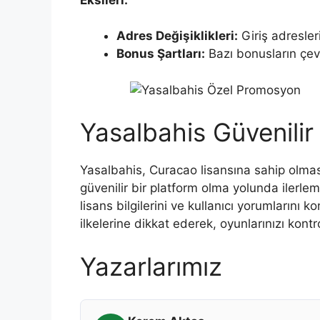
Adres Değişiklikleri:
Giriş adresle
Bonus Şartları:
Bazı bonusların çevr
Yasalbahis Güvenilir
Yasalbahis, Curacao lisansına sahip olma
güvenilir bir platform olma yolunda iler
lisans bilgilerini ve kullanıcı yorumlarını 
ilkelerine dikkat ederek, oyunlarınızı kontr
Yazarlarımız