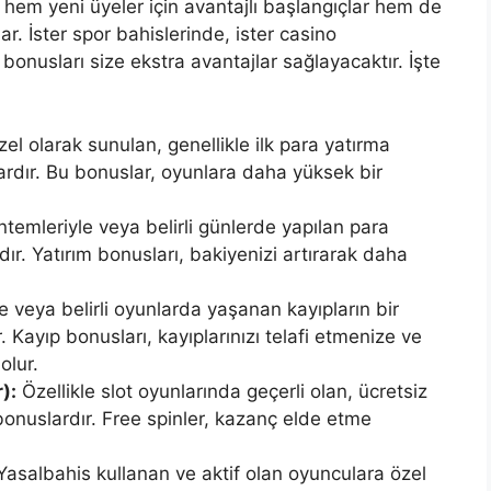
 hem yeni üyeler için avantajlı başlangıçlar hem de
ar. İster spor bahislerinde, ister casino
bonusları size ekstra avantajlar sağlayacaktır. İşte
el olarak sunulan, genellikle ilk para yatırma
lardır. Bu bonuslar, oyunlara daha yüksek bir
temleriyle veya belirli günlerde yapılan para
dır. Yatırım bonusları, bakiyenizi artırarak daha
e veya belirli oyunlarda yaşanan kayıpların bir
 Kayıp bonusları, kayıplarınızı telafi etmenize ve
olur.
):
Özellikle slot oyunlarında geçerli olan, ücretsiz
nuslardır. Free spinler, kazanç elde etme
Yasalbahis kullanan ve aktif olan oyunculara özel