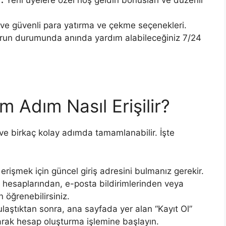
:
Yeni üyelere özel hoş geldin bonusları ve düzenli
.
 ve güvenli para yatırma ve çekme seçenekleri.
run durumunda anında yardım alabileceğiniz 7/24
m Adım Nasıl Erişilir?
r ve birkaç kolay adımda tamamlanabilir. İşte
erişmek için güncel giriş adresini bulmanız gerekir.
 hesaplarından, e-posta bildirimlerinden veya
 öğrenebilirsiniz.
aştıktan sonra, ana sayfada yer alan “Kayıt Ol”
yarak hesap oluşturma işlemine başlayın.