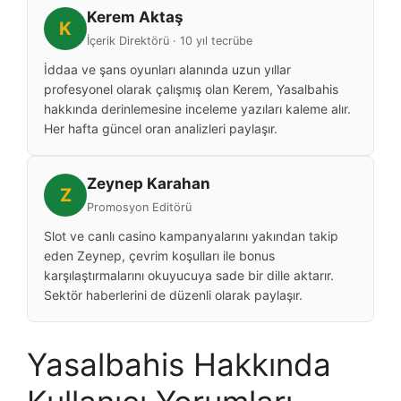
Kerem Aktaş
K
İçerik Direktörü · 10 yıl tecrübe
İddaa ve şans oyunları alanında uzun yıllar
profesyonel olarak çalışmış olan Kerem, Yasalbahis
hakkında derinlemesine inceleme yazıları kaleme alır.
Her hafta güncel oran analizleri paylaşır.
Zeynep Karahan
Z
Promosyon Editörü
Slot ve canlı casino kampanyalarını yakından takip
eden Zeynep, çevrim koşulları ile bonus
karşılaştırmalarını okuyucuya sade bir dille aktarır.
Sektör haberlerini de düzenli olarak paylaşır.
Yasalbahis Hakkında