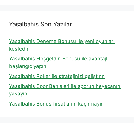
Yasalbahis Son Yazılar
Yasalbahis Deneme Bonusu ile yeni oyunları
keşfedin
Yasalbahis Hoşgeldin Bonusu ile avantajlı
başlangıç yapın
Yasalbahis Poker ile stratejinizi geliştirin
Yasalbahis Spor Bahisleri ile sporun heyecanını
yaşayın
Yasalbahis Bonus fırsatlarını kaçırmayın