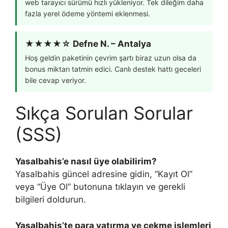
web tarayıcı sürümü hızlı yükleniyor. Tek dileğim daha
fazla yerel ödeme yöntemi eklenmesi.
★★★★☆ Defne N. – Antalya
Hoş geldin paketinin çevrim şartı biraz uzun olsa da
bonus miktarı tatmin edici. Canlı destek hattı geceleri
bile cevap veriyor.
Sıkça Sorulan Sorular
(SSS)
Yasalbahis’e nasıl üye olabilirim?
Yasalbahis güncel adresine gidin, “Kayıt Ol”
veya “Üye Ol” butonuna tıklayın ve gerekli
bilgileri doldurun.
Yasalbahis’te para yatırma ve çekme işlemleri