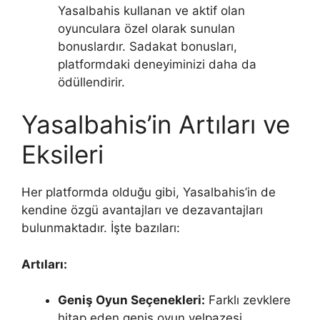
Yasalbahis kullanan ve aktif olan
oyunculara özel olarak sunulan
bonuslardır. Sadakat bonusları,
platformdaki deneyiminizi daha da
ödüllendirir.
Yasalbahis’in Artıları ve
Eksileri
Her platformda olduğu gibi, Yasalbahis’in de
kendine özgü avantajları ve dezavantajları
bulunmaktadır. İşte bazıları:
Artıları:
Geniş Oyun Seçenekleri:
Farklı zevklere
hitap eden geniş oyun yelpazesi.