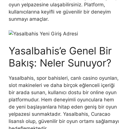
oyun yelpazesine ulaşabilirsiniz. Platform,
kullanıcılarına keyifli ve güvenilir bir deneyim
sunmayı amaçlar.
Yasalbahis’e Genel Bir
Bakış: Neler Sunuyor?
Yasalbahis, spor bahisleri, canlı casino oyunları,
slot makineleri ve daha birçok eğlenceli içeriği
bir arada sunan, kullanıcı dostu bir online oyun
platformudur. Hem deneyimli oyunculara hem
de yeni başlayanlara hitap eden geniş bir oyun
yelpazesi sunmaktadır. Yasalbahis, Curacao
lisanslı olup, güvenilir bir oyun ortamı sağlamayı
hedeflemektedir.