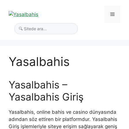
İçeriğe
atla
Menü
Yasalbahis
Yasalbahis –
Yasalbahis Giriş
Yasalbahis, online bahis ve casino dünyasında
adından söz ettiren bir platformdur. Yasalbahis
Giriş işlemleriyle siteye erişim sağlayarak geniş