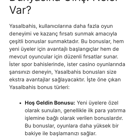
Var?
Yasalbahis, kullanıcılarına daha fazla oyun
deneyimi ve kazanç fırsatı sunmak amacıyla
çeşitli bonuslar sunmaktadır. Bu bonuslar, hem
yeni üyeler için avantajlı başlangıçlar hem de
mevcut oyuncular için düzenli fırsatlar sunar.
İster spor bahislerinde, ister casino oyunlarında
şansınızı deneyin, Yasalbahis bonusları size
ekstra avantajlar sağlayacaktır. İşte öne çıkan
Yasalbahis bonus türleri:
Hoş Geldin Bonusu:
Yeni üyelere özel
olarak sunulan, genellikle ilk para yatırma
işlemine bağlı olarak verilen bonuslardır.
Bu bonuslar, oyunlara daha yüksek bir
bakiye ile başlamanızı sağlar.