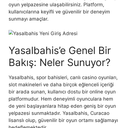
oyun yelpazesine ulaşabilirsiniz. Platform,
kullanıcılarına keyifli ve güvenilir bir deneyim
sunmayı amaçlar.
Yasalbahis’e Genel Bir
Bakış: Neler Sunuyor?
Yasalbahis, spor bahisleri, canlı casino oyunları,
slot makineleri ve daha birçok eğlenceli içeriği
bir arada sunan, kullanıcı dostu bir online oyun
platformudur. Hem deneyimli oyunculara hem
de yeni başlayanlara hitap eden geniş bir oyun
yelpazesi sunmaktadır. Yasalbahis, Curacao
lisanslı olup, güvenilir bir oyun ortamı sağlamayı
hedeflemektedir.