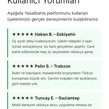
Kullanıcı Yorumları
Aşağıda Yasalbahis platformunu kullanan
üyelerimizin gerçek deneyimlerini bulabilirsiniz:
★★★★★ Hakan B. – Eskişehir
Üç aydır siteyi kullanıyorum. Çekim talepleri 2 saat
içinde sonuçlanıyor, bu beni gerçekten şaşırttı. Canlı
bahis bölümünde maç içi seçenekler oldukça geniş.
★★★★★ Pelin S. – Trabzon
Rulet ve blackjack masalarında krupiyelerin Türkçe
konuşması büyük artı. Çevrim koşulları net açıklanıyor,
gizli madde yok.
★★★★☆ Tuncay E. – Gaziantep
Mobil deneyim oldukça akıcı; uygulama olmasa da