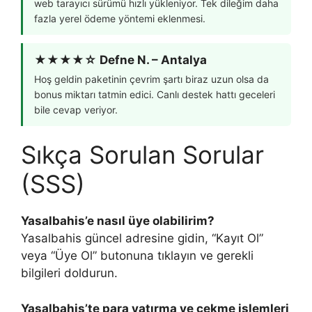
web tarayıcı sürümü hızlı yükleniyor. Tek dileğim daha
fazla yerel ödeme yöntemi eklenmesi.
★★★★☆ Defne N. – Antalya
Hoş geldin paketinin çevrim şartı biraz uzun olsa da
bonus miktarı tatmin edici. Canlı destek hattı geceleri
bile cevap veriyor.
Sıkça Sorulan Sorular
(SSS)
Yasalbahis’e nasıl üye olabilirim?
Yasalbahis güncel adresine gidin, “Kayıt Ol”
veya “Üye Ol” butonuna tıklayın ve gerekli
bilgileri doldurun.
Yasalbahis’te para yatırma ve çekme işlemleri