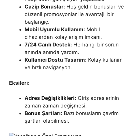
Cazip Bonuslar:
Hoş geldin bonusları ve
düzenli promosyonlar ile avantajlı bir
başlangıç.
Mobil Uyumlu Kullanım:
Mobil
cihazlardan kolay erişim imkanı.
7/24 Canlı Destek:
Herhangi bir sorun
anında anında yardım.
Kullanıcı Dostu Tasarım:
Kolay kullanım
ve hızlı navigasyon.
Eksileri:
Adres Değişiklikleri:
Giriş adreslerinin
zaman zaman değişmesi.
Bonus Şartları:
Bazı bonusların çevrim
şartları olabilmesi.