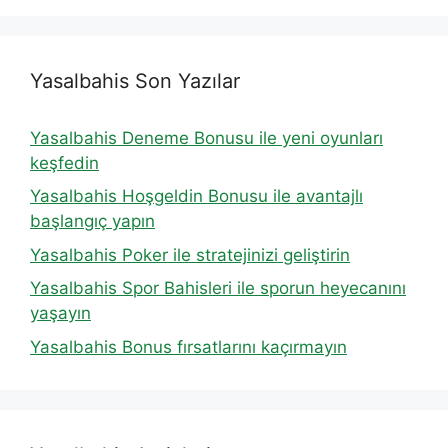
Yasalbahis Son Yazılar
Yasalbahis Deneme Bonusu ile yeni oyunları
keşfedin
Yasalbahis Hoşgeldin Bonusu ile avantajlı
başlangıç yapın
Yasalbahis Poker ile stratejinizi geliştirin
Yasalbahis Spor Bahisleri ile sporun heyecanını
yaşayın
Yasalbahis Bonus fırsatlarını kaçırmayın