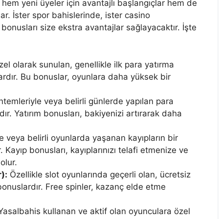
 hem yeni üyeler için avantajlı başlangıçlar hem de
ar. İster spor bahislerinde, ister casino
bonusları size ekstra avantajlar sağlayacaktır. İşte
el olarak sunulan, genellikle ilk para yatırma
lardır. Bu bonuslar, oyunlara daha yüksek bir
temleriyle veya belirli günlerde yapılan para
dır. Yatırım bonusları, bakiyenizi artırarak daha
e veya belirli oyunlarda yaşanan kayıpların bir
 Kayıp bonusları, kayıplarınızı telafi etmenize ve
olur.
):
Özellikle slot oyunlarında geçerli olan, ücretsiz
nuslardır. Free spinler, kazanç elde etme
Yasalbahis kullanan ve aktif olan oyunculara özel