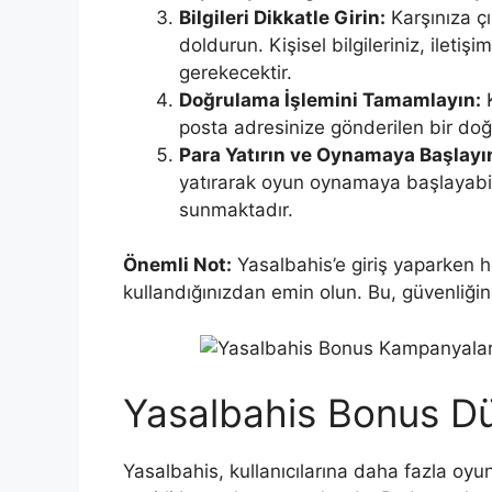
Bilgileri Dikkatle Girin:
Karşınıza çı
doldurun. Kişisel bilgileriniz, iletişi
gerekecektir.
Doğrulama İşlemini Tamamlayın:
K
posta adresinize gönderilen bir doğ
Para Yatırın ve Oynamaya Başlayı
yatırarak oyun oynamaya başlayabili
sunmaktadır.
Önemli Not:
Yasalbahis’e giriş yaparken 
kullandığınızdan emin olun. Bu, güvenliğini
Yasalbahis Bonus Dü
Yasalbahis, kullanıcılarına daha fazla oy