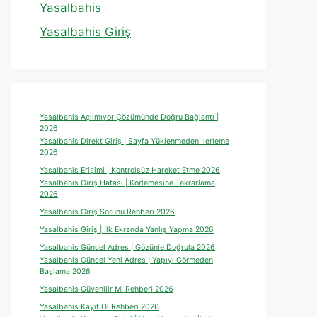
Yasalbahis
Yasalbahis Giriş
Yasalbahis Açılmıyor Çözümünde Doğru Bağlantı |
2026
Yasalbahis Direkt Giriş | Sayfa Yüklenmeden İlerleme
2026
Yasalbahis Erişimi | Kontrolsüz Hareket Etme 2026
Yasalbahis Giriş Hatası | Körlemesine Tekrarlama
2026
Yasalbahis Giriş Sorunu Rehberi 2026
Yasalbahis Giriş | İlk Ekranda Yanlış Yapma 2026
Yasalbahis Güncel Adres | Gözünle Doğrula 2026
Yasalbahis Güncel Yeni Adres | Yapıyı Görmeden
Başlama 2026
Yasalbahis Güvenilir Mi Rehberi 2026
Yasalbahis Kayıt Ol Rehberi 2026