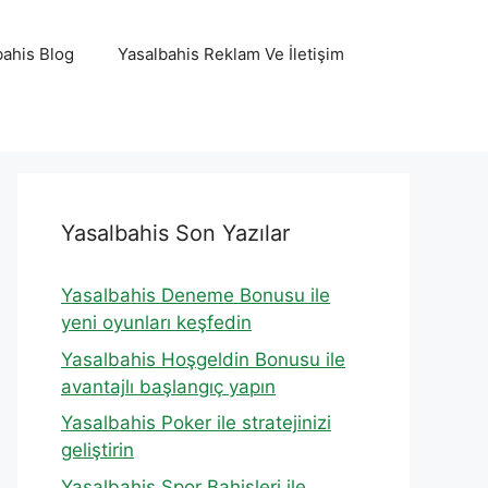
bahis Blog
Yasalbahis Reklam Ve İletişim
Yasalbahis Son Yazılar
Yasalbahis Deneme Bonusu ile
yeni oyunları keşfedin
Yasalbahis Hoşgeldin Bonusu ile
avantajlı başlangıç yapın
Yasalbahis Poker ile stratejinizi
geliştirin
Yasalbahis Spor Bahisleri ile