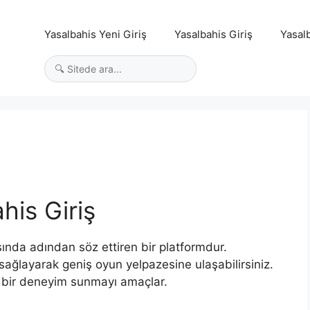
Yasalbahis Yeni Giriş
Yasalbahis Giriş
Yasal
his Giriş
ında adından söz ettiren bir platformdur.
 sağlayarak geniş oyun yelpazesine ulaşabilirsiniz.
lir bir deneyim sunmayı amaçlar.