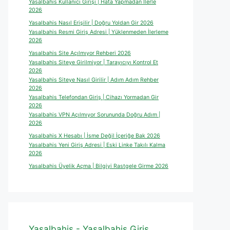
Yasalbahis Kullanıcı Girişi | Hata Yapmadan İlerle
2026
Yasalbahis Nasıl Erişilir | Doğru Yoldan Gir 2026
Yasalbahis Resmi Giriş Adresi | Yüklenmeden İlerleme
2026
Yasalbahis Site Açılmıyor Rehberi 2026
Yasalbahis Siteye Girilmiyor | Tarayıcıyı Kontrol Et
2026
Yasalbahis Siteye Nasıl Girilir | Adım Adım Rehber
2026
Yasalbahis Telefondan Giriş | Cihazı Yormadan Gir
2026
Yasalbahis VPN Açılmıyor Sorununda Doğru Adım |
2026
Yasalbahis X Hesabı | İsme Değil İçeriğe Bak 2026
Yasalbahis Yeni Giriş Adresi | Eski Linke Takılı Kalma
2026
Yasalbahis Üyelik Açma | Bilgiyi Rastgele Girme 2026
Yasalbahis - Yasalbahis Giriş