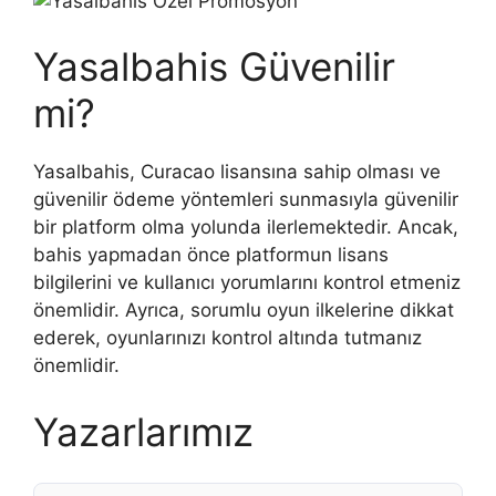
Yasalbahis Güvenilir
mi?
Yasalbahis, Curacao lisansına sahip olması ve
güvenilir ödeme yöntemleri sunmasıyla güvenilir
bir platform olma yolunda ilerlemektedir. Ancak,
bahis yapmadan önce platformun lisans
bilgilerini ve kullanıcı yorumlarını kontrol etmeniz
önemlidir. Ayrıca, sorumlu oyun ilkelerine dikkat
ederek, oyunlarınızı kontrol altında tutmanız
önemlidir.
Yazarlarımız