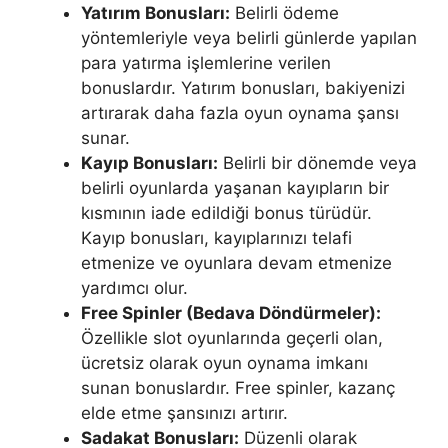
Yatırım Bonusları:
Belirli ödeme
yöntemleriyle veya belirli günlerde yapılan
para yatırma işlemlerine verilen
bonuslardır. Yatırım bonusları, bakiyenizi
artırarak daha fazla oyun oynama şansı
sunar.
Kayıp Bonusları:
Belirli bir dönemde veya
belirli oyunlarda yaşanan kayıpların bir
kısmının iade edildiği bonus türüdür.
Kayıp bonusları, kayıplarınızı telafi
etmenize ve oyunlara devam etmenize
yardımcı olur.
Free Spinler (Bedava Döndürmeler):
Özellikle slot oyunlarında geçerli olan,
ücretsiz olarak oyun oynama imkanı
sunan bonuslardır. Free spinler, kazanç
elde etme şansınızı artırır.
Sadakat Bonusları:
Düzenli olarak