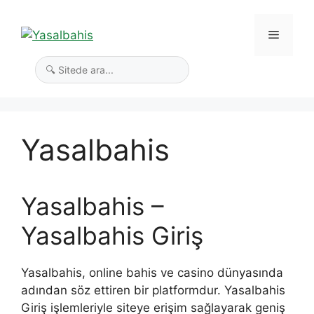
İçeriğe
atla
Menü
Yasalbahis
Yasalbahis –
Yasalbahis Giriş
Yasalbahis, online bahis ve casino dünyasında
adından söz ettiren bir platformdur. Yasalbahis
Giriş işlemleriyle siteye erişim sağlayarak geniş