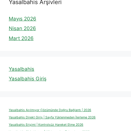
Yasalbahis Arşivleri
Mayıs 2026
Nisan 2026
Mart 2026
Yasalbahis
Yasalbahis Giriş
Yasalbahis Açılmıyor Çözümünde Doğru Bağlantı | 2026
Yasalbahis Direkt Giriş | Sayfa Yüklenmeden İlerleme 2026
Yasalbahis Erişimi | Kontrolsüz Hareket Etme 2026