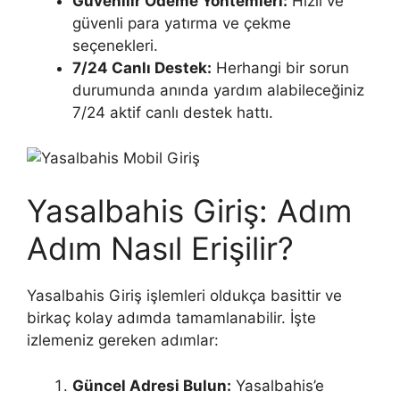
Güvenilir Ödeme Yöntemleri:
Hızlı ve
güvenli para yatırma ve çekme
seçenekleri.
7/24 Canlı Destek:
Herhangi bir sorun
durumunda anında yardım alabileceğiniz
7/24 aktif canlı destek hattı.
Yasalbahis Giriş: Adım
Adım Nasıl Erişilir?
Yasalbahis Giriş işlemleri oldukça basittir ve
birkaç kolay adımda tamamlanabilir. İşte
izlemeniz gereken adımlar:
Güncel Adresi Bulun:
Yasalbahis’e