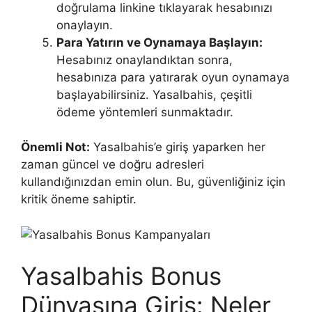
doğrulama linkine tıklayarak hesabınızı
onaylayın.
Para Yatırın ve Oynamaya Başlayın:
Hesabınız onaylandıktan sonra,
hesabınıza para yatırarak oyun oynamaya
başlayabilirsiniz. Yasalbahis, çeşitli
ödeme yöntemleri sunmaktadır.
Önemli Not:
Yasalbahis’e giriş yaparken her
zaman güncel ve doğru adresleri
kullandığınızdan emin olun. Bu, güvenliğiniz için
kritik öneme sahiptir.
Yasalbahis Bonus
Dünyasına Giriş: Neler