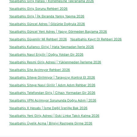
Yasalbahis Giriş Hatası | Körlemesine Tekrarlama 2026
Yasalbahis Giriş Sorunu Rehberi 2026
Yasalbahis Giriş | İlk Ekranda Yanlış Yapma 2026
Yasalbahis Güncel Adres | Gözünle Doğrula 2026
Yasalbahis Güncel Yeni Adres | Yapıyı Görmeden Başlama 2026
Yasalbahis Güvenilir Mi Rehberi 2026
Yasalbahis Kayıt Ol Rehberi 2026
Yasalbahis Kullanıcı Girişi | Hata Yapmadan İlerle 2026
Yasalbahis Nasıl Erişilir | Doğru Yoldan Gir 2026
Yasalbahis Resmi Giriş Adresi | Yüklenmeden İlerleme 2026
Yasalbahis Site Açılmıyor Rehberi 2026
Yasalbahis Siteye Girilmiyor | Tarayıcıyı Kontrol Et 2026
Yasalbahis Siteye Nasıl Girilir | Adım Adım Rehber 2026
Yasalbahis Telefondan Giriş | Cihazı Yormadan Gir 2026
Yasalbahis VPN Açılmıyor Sorununda Doğru Adım | 2026
Yasalbahis X Hesabı | İsme Değil İçeriğe Bak 2026
Yasalbahis Yeni Giriş Adresi | Eski Linke Takılı Kalma 2026
Yasalbahis Üyelik Açma | Bilgiyi Rastgele Girme 2026