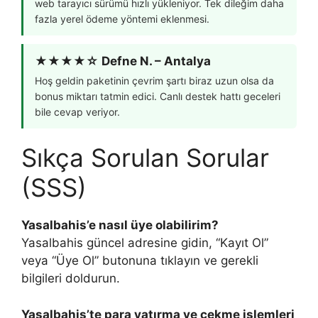
web tarayıcı sürümü hızlı yükleniyor. Tek dileğim daha
fazla yerel ödeme yöntemi eklenmesi.
★★★★☆ Defne N. – Antalya
Hoş geldin paketinin çevrim şartı biraz uzun olsa da
bonus miktarı tatmin edici. Canlı destek hattı geceleri
bile cevap veriyor.
Sıkça Sorulan Sorular
(SSS)
Yasalbahis’e nasıl üye olabilirim?
Yasalbahis güncel adresine gidin, “Kayıt Ol”
veya “Üye Ol” butonuna tıklayın ve gerekli
bilgileri doldurun.
Yasalbahis’te para yatırma ve çekme işlemleri