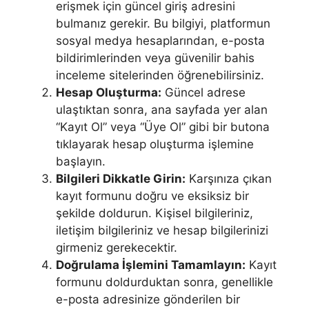
erişmek için güncel giriş adresini
bulmanız gerekir. Bu bilgiyi, platformun
sosyal medya hesaplarından, e-posta
bildirimlerinden veya güvenilir bahis
inceleme sitelerinden öğrenebilirsiniz.
Hesap Oluşturma:
Güncel adrese
ulaştıktan sonra, ana sayfada yer alan
“Kayıt Ol” veya “Üye Ol” gibi bir butona
tıklayarak hesap oluşturma işlemine
başlayın.
Bilgileri Dikkatle Girin:
Karşınıza çıkan
kayıt formunu doğru ve eksiksiz bir
şekilde doldurun. Kişisel bilgileriniz,
iletişim bilgileriniz ve hesap bilgilerinizi
girmeniz gerekecektir.
Doğrulama İşlemini Tamamlayın:
Kayıt
formunu doldurduktan sonra, genellikle
e-posta adresinize gönderilen bir