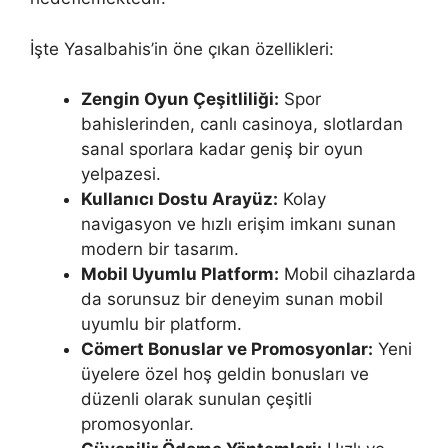
İşte Yasalbahis’in öne çıkan özellikleri:
Zengin Oyun Çeşitliliği:
Spor
bahislerinden, canlı casinoya, slotlardan
sanal sporlara kadar geniş bir oyun
yelpazesi.
Kullanıcı Dostu Arayüz:
Kolay
navigasyon ve hızlı erişim imkanı sunan
modern bir tasarım.
Mobil Uyumlu Platform:
Mobil cihazlarda
da sorunsuz bir deneyim sunan mobil
uyumlu bir platform.
Cömert Bonuslar ve Promosyonlar:
Yeni
üyelere özel hoş geldin bonusları ve
düzenli olarak sunulan çeşitli
promosyonlar.