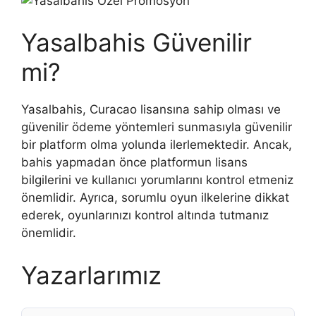
Yasalbahis Güvenilir
mi?
Yasalbahis, Curacao lisansına sahip olması ve
güvenilir ödeme yöntemleri sunmasıyla güvenilir
bir platform olma yolunda ilerlemektedir. Ancak,
bahis yapmadan önce platformun lisans
bilgilerini ve kullanıcı yorumlarını kontrol etmeniz
önemlidir. Ayrıca, sorumlu oyun ilkelerine dikkat
ederek, oyunlarınızı kontrol altında tutmanız
önemlidir.
Yazarlarımız