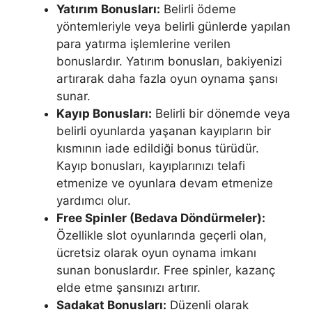
Yatırım Bonusları:
Belirli ödeme
yöntemleriyle veya belirli günlerde yapılan
para yatırma işlemlerine verilen
bonuslardır. Yatırım bonusları, bakiyenizi
artırarak daha fazla oyun oynama şansı
sunar.
Kayıp Bonusları:
Belirli bir dönemde veya
belirli oyunlarda yaşanan kayıpların bir
kısmının iade edildiği bonus türüdür.
Kayıp bonusları, kayıplarınızı telafi
etmenize ve oyunlara devam etmenize
yardımcı olur.
Free Spinler (Bedava Döndürmeler):
Özellikle slot oyunlarında geçerli olan,
ücretsiz olarak oyun oynama imkanı
sunan bonuslardır. Free spinler, kazanç
elde etme şansınızı artırır.
Sadakat Bonusları:
Düzenli olarak