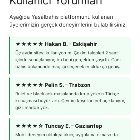
Kullanıcı Yorumları
Aşağıda Yasalbahis platformunu kullanan
üyelerimizin gerçek deneyimlerini bulabilirsiniz:
★★★★★ Hakan B. – Eskişehir
Üç aydır siteyi kullanıyorum. Çekim talepleri 2 saat
içinde sonuçlanıyor, bu beni gerçekten şaşırttı. Canlı
bahis bölümünde maç içi seçenekler oldukça geniş.
★★★★★ Pelin S. – Trabzon
Rulet ve blackjack masalarında krupiyelerin Türkçe
konuşması büyük artı. Çevrim koşulları net açıklanıyor,
gizli madde yok.
★★★★☆ Tuncay E. – Gaziantep
Mobil deneyim oldukça akıcı; uygulama olmasa da