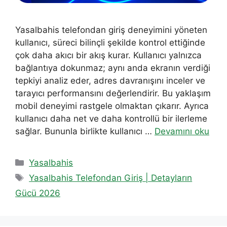
Yasalbahis telefondan giriş deneyimini yöneten
kullanıcı, süreci bilinçli şekilde kontrol ettiğinde
çok daha akıcı bir akış kurar. Kullanıcı yalnızca
bağlantıya dokunmaz; aynı anda ekranın verdiği
tepkiyi analiz eder, adres davranışını inceler ve
tarayıcı performansını değerlendirir. Bu yaklaşım
mobil deneyimi rastgele olmaktan çıkarır. Ayrıca
kullanıcı daha net ve daha kontrollü bir ilerleme
sağlar. Bununla birlikte kullanıcı …
Devamını oku
Kategoriler
Yasalbahis
Etiketler
Yasalbahis Telefondan Giriş | Detayların
Gücü 2026