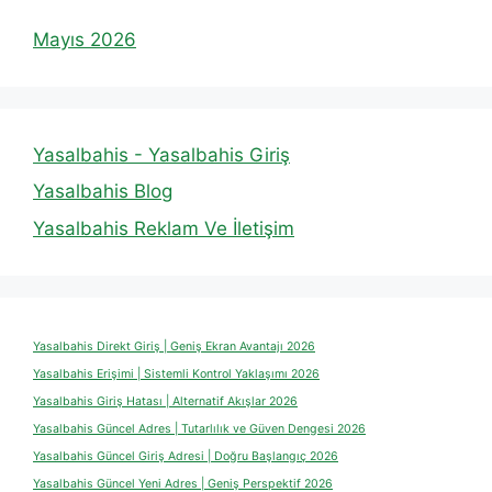
Mayıs 2026
Yasalbahis - Yasalbahis Giriş
Yasalbahis Blog
Yasalbahis Reklam Ve İletişim
Yasalbahis Direkt Giriş | Geniş Ekran Avantajı 2026
Yasalbahis Erişimi | Sistemli Kontrol Yaklaşımı 2026
Yasalbahis Giriş Hatası | Alternatif Akışlar 2026
Yasalbahis Güncel Adres | Tutarlılık ve Güven Dengesi 2026
Yasalbahis Güncel Giriş Adresi | Doğru Başlangıç 2026
Yasalbahis Güncel Yeni Adres | Geniş Perspektif 2026