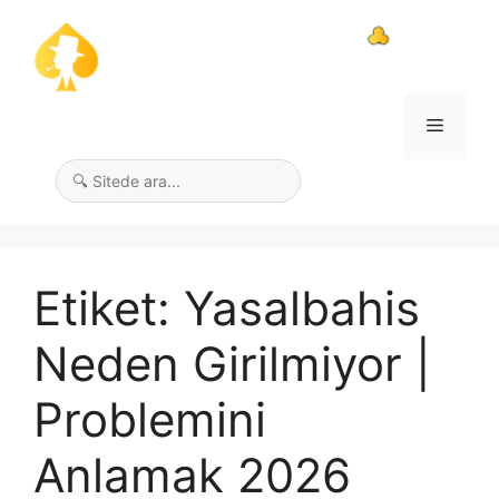
İçeriğe
atla
Menü
Etiket: Yasalbahis
Neden Girilmiyor |
Problemini
Anlamak 2026