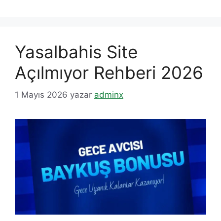
Yasalbahis Site
Açılmıyor Rehberi 2026
1 Mayıs 2026
yazar
adminx